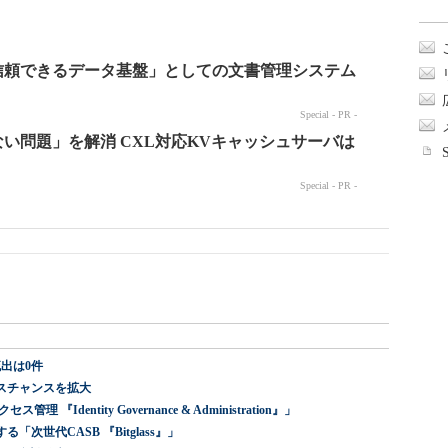
出は0件
スチャンスを拡大
dentity Governance & Administration』」
世代CASB 『Bitglass』」