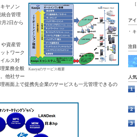
［
キヤノン
環境統合管理
アイ
12月2日から
キ
トや資産管
注目
ネットワーク
ウイルス対
管理業務全般
Kaseyaのサービス概要
ム。他社サー
人気
の管理画面上で提携先企業のサービスも一元管理できるの