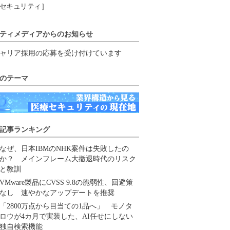
セキュリティ］
ティメディアからのお知らせ
ャリア採用の応募を受け付けています
のテーマ
記事ランキング
なぜ、日本IBMのNHK案件は失敗したの
か？ メインフレーム大撤退時代のリスク
と教訓
VMware製品にCVSS 9.8の脆弱性、回避策
なし 速やかなアップデートを推奨
「2800万点から目当ての1品へ」 モノタ
ロウが4カ月で実装した、AI任せにしない
独自検索機能