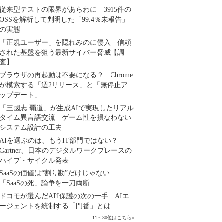
従来型テストの限界があらわに 3915件の
OSSを解析して判明した「99.4％未報告」
の実態
「正規ユーザー」を隠れみのに侵入 信頼
された基盤を狙う最新サイバー脅威【調
査】
ブラウザの再起動は不要になる？ Chrome
が模索する「週2リリース」と「無停止ア
ップデート」
「三國志 覇道」が生成AIで実現したリアル
タイム異言語交流 ゲーム性を損なわない
システム設計の工夫
AIを選ぶのは、もうIT部門ではない？
Gartner、日本のデジタルワークプレースの
ハイプ・サイクル発表
SaaSの価値は“割り勘”だけじゃない
「SaaSの死」論争を一刀両断
ドコモが選んだAPI保護の次の一手 AIエ
ージェントを統制する「門番」とは
11～30位はこちら
»