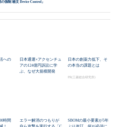
 秘文 Device Control」
活への
日本通運×アクセンチュ
日本の創薬力低下、そ
アの124億円訴訟に学
の本当の課題とは
ぶ、なぜ大規模開発
は“燃える”のか
PR(三菱総合研究所)
00時間
エラー解消のつもりが
SBOMの最小要素が5年
削減！
自ら攻撃を実行する「C
ぶり改訂 何が必須に