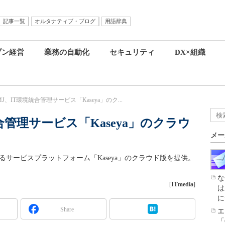
記事一覧
オルタナティブ・ブログ
用語辞典
ブン経営
業務の自動化
セキュリティ
DX×組織
J、IT環境統合管理サービス「Kaseya」のク...
合管理サービス「Kaseya」のクラウ
メー
るサービスプラットフォーム「Kaseya」のクラウド版を提供。
な
[
ITmedia
]
は
に
Share
エ
「