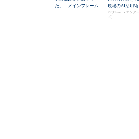
た」 メインフレーム
現場のAI活用術
大撤退時代のリスク...
PR(ITmedia エン
ズ)