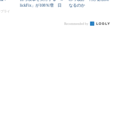
lickFix」が108％増 日
なるのか
本の割...
タープライ
Recommended by