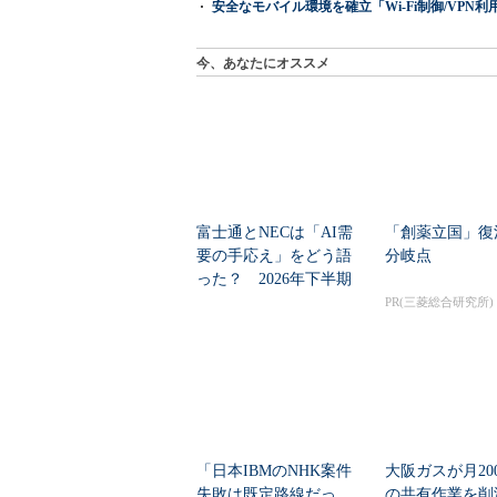
安全なモバイル環境を確立「Wi-Fi制御/VPN利用の強制
今、あなたにオススメ
富士通とNECは「AI需
「創薬立国」復
要の手応え」をどう語
分岐点
った？ 2026年下半期
の見通しを考...
PR(三菱総合研究所)
「日本IBMのNHK案件
大阪ガスが月20
失敗は既定路線だっ
の共有作業を