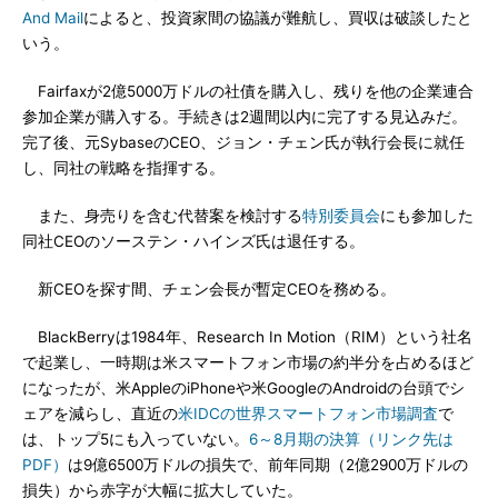
And Mail
によると、投資家間の協議が難航し、買収は破談したと
いう。
Fairfaxが2億5000万ドルの社債を購入し、残りを他の企業連合
参加企業が購入する。手続きは2週間以内に完了する見込みだ。
完了後、元SybaseのCEO、ジョン・チェン氏が執行会長に就任
し、同社の戦略を指揮する。
また、身売りを含む代替案を検討する
特別委員会
にも参加した
同社CEOのソーステン・ハインズ氏は退任する。
新CEOを探す間、チェン会長が暫定CEOを務める。
BlackBerryは1984年、Research In Motion（RIM）という社名
で起業し、一時期は米スマートフォン市場の約半分を占めるほど
になったが、米AppleのiPhoneや米GoogleのAndroidの台頭でシ
ェアを減らし、直近の
米IDCの世界スマートフォン市場調査
で
は、トップ5にも入っていない。
6～8月期の決算（リンク先は
PDF）
は9億6500万ドルの損失で、前年同期（2億2900万ドルの
損失）から赤字が大幅に拡大していた。