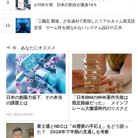
が108％増 日本の割合が最多14％
「三國志 覇道」が生成AIで実現したリアルタイム異言語
交流 ゲーム性を損なわないシステム設計の工夫
今、あなたにオススメ
日本の創薬力低下、その本当
「日本IBMのNHK案件失敗は
の課題とは
既定路線だった」 メインフ
レーム大撤退時代のリスクと
教訓
PR(三菱総合研究所)
富士通とNECは「AI需要の手応え」をどう語っ
た？ 2026年下半期の見通しを考察