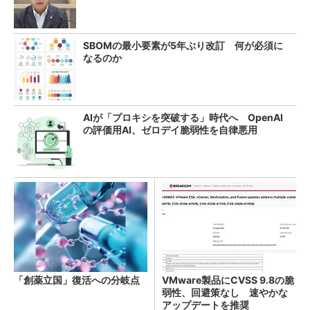
SBOMの最小要素が5年ぶり改訂 何が必須に
なるのか
AIが「プロキシを突破する」時代へ OpenAI
の評価用AI、ゼロデイ脆弱性を自律悪用
「創薬立国」復活への分岐点
VMware製品にCVSS 9.8の脆
弱性、回避策なし 速やかな
アップデートを推奨