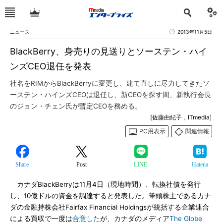
ニュース
2013年11月5日
BlackBerry、身売りの見送りとソーステン・ハイ
ンズCEO退任を発表
社名をRIMからBlackBerryに変更し、建て直しに尽力してきたソ
ーステン・ハインズCEOは退任し、新CEOを探す間、新執行会長
のジョン・チェン氏が暫定CEOを務める。
[佐藤由紀子，ITmedia]
PC用表示
関連情報
Share
Post
LINE
Hatena
カナダBlackBerryは11月4日（現地時間）、転換社債を発行
し、10億ドルの資金を調達すると発表した。筆頭株主であるカナ
ダの金融持株会社Fairfax Financial Holdingsが統括する企業連合
による買収で一度は
合意した
が、カナダのメディア
The Globe