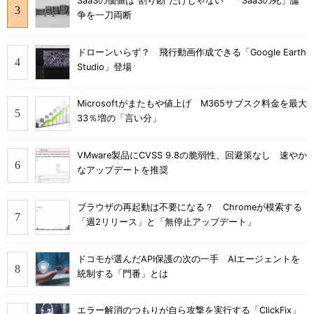
SaaSの価値は“割り勘”だけじゃない 「SaaSの死」論
争を一刀両断
ドローンいらず？ 飛行動画作成できる「Google Earth
Studio」登場
Microsoftがまたもや値上げ M365サブスク料金を最大
33％増の「言い分」
VMware製品にCVSS 9.8の脆弱性、回避策なし 速やか
なアップデートを推奨
ブラウザの再起動は不要になる？ Chromeが模索する
「週2リリース」と「無停止アップデート」
ドコモが選んだAPI保護の次の一手 AIエージェントを
統制する「門番」とは
エラー解消のつもりが自ら攻撃を実行する「ClickFix」