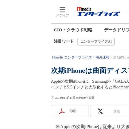
メディア
CIO・クラウド戦略
データドリ
注目ワード
エンタープライズAI
ITmedia エンタープライズ
海外速報
次期iPho
次期iPhoneは曲面ディス
Appleの次期iPhoneは、Samsungの「
インチと5.5インチと大型化するとBloomb
2013年11月11日 07時02分 公開
印刷
見る
米Appleの次期iPhoneは従来より