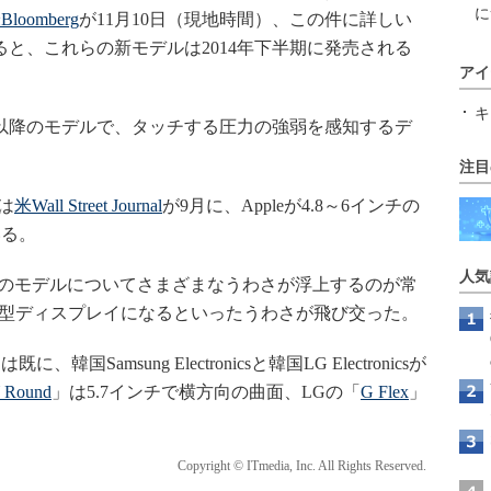
に
Bloomberg
が11月10日（現地時間）、この件に詳しい
によると、これらの新モデルは2014年下半期に発売される
アイ
キ
れ以降のモデルで、タッチする圧力の強弱を感知するデ
注目
は
米Wall Street Journal
が9月に、Appleが4.8～6インチの
いる。
人気
将来のモデルについてさまざまなうわさが浮上するのが常
いても大型ディスプレイになるといったうわさが飛び交った。
msung Electronicsと韓国LG Electronicsが
Round
」は5.7インチで横方向の曲面、LGの「
G Flex
」
Copyright © ITmedia, Inc. All Rights Reserved.