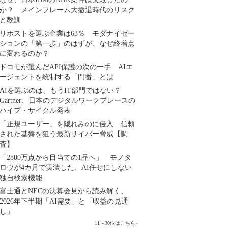
か？ メインフレーム大撤退時代のリスク
と教訓
リホストを選ぶ企業は63％ モダナイゼー
ションの「第一歩」のはずが、なぜ終着点
に変わるのか？
ドコモが選んだAPI保護の次の一手 AIエ
ージェントを統制する「門番」とは
AIを選ぶのは、もうIT部門ではない？
Gartner、日本のデジタルワークプレースの
ハイプ・サイクル発表
「正規ユーザー」を隠れみのに侵入 信頼
された基盤を狙う最新サイバー脅威【調
査】
「2800万点から目当ての1品へ」 モノタ
ロウが4カ月で実装した、AI任せにしない
独自検索機能
富士通とNECの決算会見から読み解く、
2026年下半期「AI需要」と「収益の見通
し」
11～30位はこちら
»