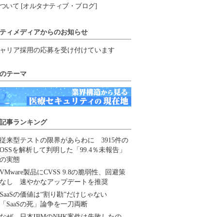
ついて [オルタナティブ・ブログ]
ティメディアからのお知らせ
ャリア採用の応募を受け付けています
のテーマ
記事ランキング
従来型テストの限界があらわに 3915件の
OSSを解析して判明した「99.4％未報告」
の実態
VMware製品にCVSS 9.8の脆弱性、回避策
なし 速やかなアップデートを推奨
SaaSの価値は“割り勘”だけじゃない
「SaaSの死」論争を一刀両断
なぜ、日本IBMのNHK案件は失敗したの