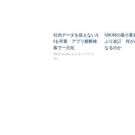
社内データを扱えないA
SBOMの最小要
Iを卒業 アプリ横断検
ぶり改訂 何が
索で一元化
なるのか
PR(ITmedia エンタープライ
ズ)