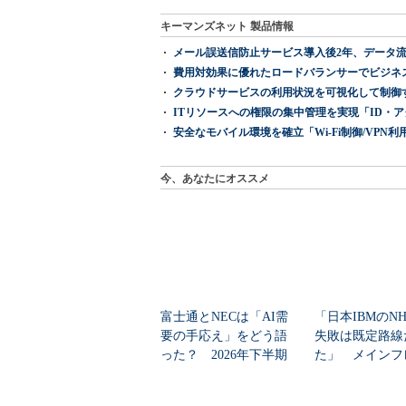
キーマンズネット 製品情報
メール誤送信防止サービス導入後2年、データ流
費用対効果に優れたロードバランサーでビジネ
クラウドサービスの利用状況を可視化して制御する「次
ITリソースへの権限の集中管理を実現「ID・アクセス管理 『I
安全なモバイル環境を確立「Wi-Fi制御/VPN利用の強制
今、あなたにオススメ
富士通とNECは「AI需
「日本IBMのN
要の手応え」をどう語
失敗は既定路線
った？ 2026年下半期
た」 メインフ
の見通しを考...
大撤退時代のリス