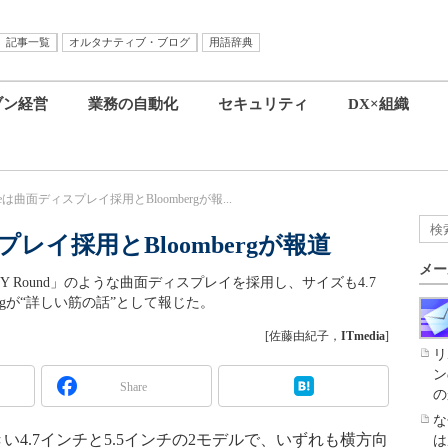
記事一覧
オルタナティブ・ブログ
用語辞典
ブン経営
業務の自動化
セキュリティ
DX×組織
neは曲面ディスプレイ採用とBloombergが報...
プレイ採用とBloombergが報道
メー
GALAXY Round」のような曲面ディスプレイを採用し、サイズも4.7
ergが“詳しい筋の話”として報じた。
[佐藤由紀子，
ITmedia
]
リ
ン
Share
の
な
大きい4.7インチと5.5インチの2モデルで、いずれも横方向
は