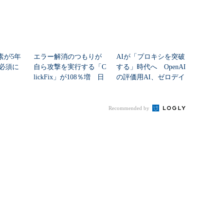
素が5年
エラー解消のつもりが
AIが「プロキシを突破
必須に
自ら攻撃を実行する「C
する」時代へ OpenAI
lickFix」が108％増 日
の評価用AI、ゼロデイ
本の割...
脆弱性を自...
Recommended by