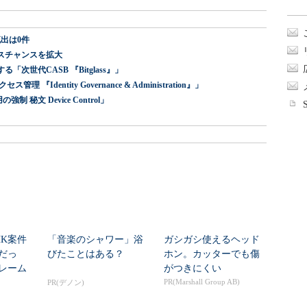
出は0件
スチャンスを拡大
世代CASB 『Bitglass』」
dentity Governance & Administration』」
 秘文 Device Control」
HK案件
「音楽のシャワー」浴
ガシガシ使えるヘッド
だっ
びたことはある？
ホン。カッターでも傷
レーム
がつきにくい
ク...
PR(Marshall Group AB)
PR(デノン)