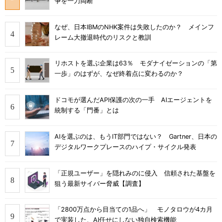
争を一刀両断
なぜ、日本IBMのNHK案件は失敗したのか？ メインフ
レーム大撤退時代のリスクと教訓
リホストを選ぶ企業は63％ モダナイゼーションの「第
一歩」のはずが、なぜ終着点に変わるのか？
ドコモが選んだAPI保護の次の一手 AIエージェントを
統制する「門番」とは
AIを選ぶのは、もうIT部門ではない？ Gartner、日本の
デジタルワークプレースのハイプ・サイクル発表
「正規ユーザー」を隠れみのに侵入 信頼された基盤を
狙う最新サイバー脅威【調査】
「2800万点から目当ての1品へ」 モノタロウが4カ月
で実装した、AI任せにしない独自検索機能