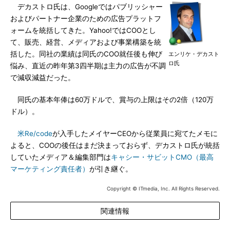
デカストロ氏は、Googleではパブリッシャー
およびパートナー企業のための広告プラットフ
ォームを統括してきた。Yahoo!ではCOOとし
て、販売、経営、メディアおよび事業構築を統
括した。同社の業績は同氏のCOO就任後も伸び
エンリケ・デカスト
ロ氏
悩み、直近の昨年第3四半期は主力の広告が不調
で減収減益だった。
同氏の基本年俸は60万ドルで、賞与の上限はその2倍（120万
ドル）。
米Re/code
が入手したメイヤーCEOから従業員に宛てたメモに
よると、COOの後任はまだ決まっておらず、デカストロ氏が統括
していたメディア＆編集部門は
キャシー・サビットCMO（最高
マーケティング責任者）
が引き継ぐ。
Copyright © ITmedia, Inc. All Rights Reserved.
関連情報