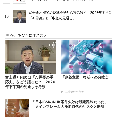
富士通とNECの決算会見から読み解く、2026年下半期
「AI需要」と「収益の見通し」
今、あなたにオススメ
富士通とNECは「AI需要の手
「創薬立国」復活への分岐点
応え」をどう語った？ 2026
年下半期の見通しを考察
PR(三菱総合研究所)
「日本IBMのNHK案件失敗は既定路線だった」
メインフレーム大撤退時代のリスクと教訓