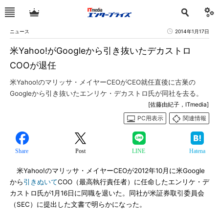
ニュース
2014年1月17日
米Yahoo!がGoogleから引き抜いたデカストロ
COOが退任
米Yahoo!のマリッサ・メイヤーCEOがCEO就任直後に古巣の
Googleから引き抜いたエンリケ・デカストロ氏が同社を去る。
[佐藤由紀子，ITmedia]
PC用表示
関連情報
Share
Post
LINE
Hatena
米Yahoo!のマリッサ・メイヤーCEOが2012年10月に米Google
から
引きぬいて
COO（最高執行責任者）に任命したエンリケ・デ
カストロ氏が1月16日に同職を退いた。同社が米証券取引委員会
（SEC）に提出した文書で明らかになった。