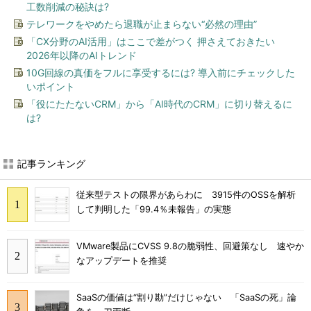
工数削減の秘訣は?
テレワークをやめたら退職が止まらない“必然の理由”
「CX分野のAI活用」はここで差がつく 押さえておきたい
2026年以降のAIトレンド
10G回線の真価をフルに享受するには? 導入前にチェックした
いポイント
「役にたたないCRM」から「AI時代のCRM」に切り替えるに
は?
記事ランキング
従来型テストの限界があらわに 3915件のOSSを解析
して判明した「99.4％未報告」の実態
VMware製品にCVSS 9.8の脆弱性、回避策なし 速やか
なアップデートを推奨
SaaSの価値は“割り勘”だけじゃない 「SaaSの死」論