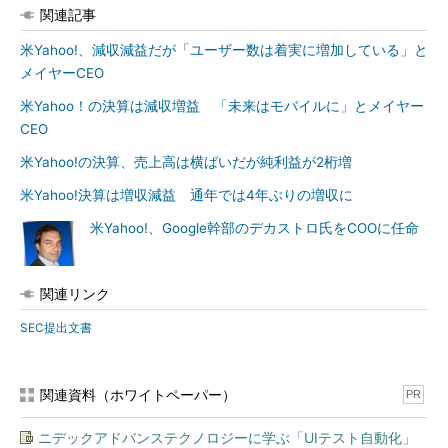
関連記事
米Yahoo!、減収減益だが「ユーザー数は着実に増加している」と
メイヤーCEO
米Yahoo！の決算は減収増益 「未来はモバイルに」とメイヤー
CEO
米Yahoo!の決算、売上高は横ばいだが純利益が2桁増
米Yahoo!決算は増収減益 通年では4年ぶりの増収に
米Yahoo!、Google幹部のデカストロ氏をCOOに任命
関連リンク
SEC提出文書
関連資料（ホワイトペーパー）
PR
ニデックアドバンステクノロジーに学ぶ「UIテスト自動化」