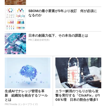
SBOMの最小要素が5年ぶり改訂 何が必須に
なるのか
日本の創薬力低下、その本当の課題とは
PR(三菱総合研究所)
生成AIでナレッジ管理を革
エラー解消のつもりが自ら攻
新 組織知を統合するツール
撃を実行する「ClickFix」が1
とは
08％増 日本の割合が最多1
4％
PR(ITmedia エンタープライズ)