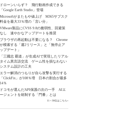
ドローンいらず？ 飛行動画作成できる
「Google Earth Studio」登場
Microsoftがまたもや値上げ M365サブスク
料金を最大33％増の「言い分」
VMware製品にCVSS 9.8の脆弱性、回避策
なし 速やかなアップデートを推奨
ブラウザの再起動は不要になる？ Chrome
が模索する「週2リリース」と「無停止ア
ップデート」
「三國志 覇道」が生成AIで実現したリアル
タイム異言語交流 ゲーム性を損なわない
システム設計の工夫
エラー解消のつもりが自ら攻撃を実行する
「ClickFix」が108％増 日本の割合が最多
14％
ドコモが選んだAPI保護の次の一手 AIエ
ージェントを統制する「門番」とは
11～30位はこちら
»