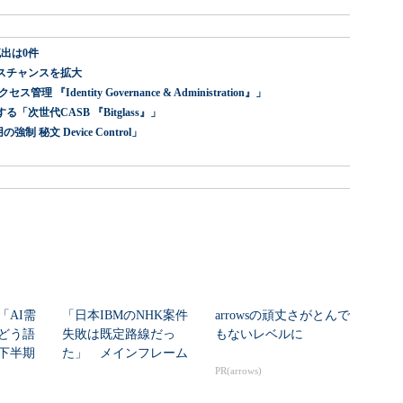
出は0件
スチャンスを拡大
dentity Governance & Administration』」
世代CASB 『Bitglass』」
 秘文 Device Control」
「AI需
「日本IBMのNHK案件
arrowsの頑丈さがとんで
どう語
失敗は既定路線だっ
もないレベルに
年下半期
た」 メインフレーム
大撤退時代のリスク...
PR(arrows)