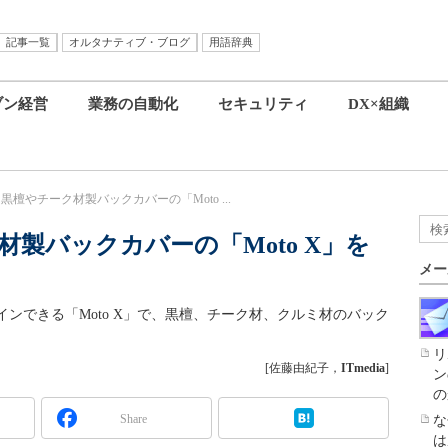
記事一覧
オルタナティブ・ブログ
用語辞典
ブン経営
業務の自動化
セキュリティ
DX×組織
la、黒檀やチーク材製バックカバーの「Moto ...
ーク材製バックカバーの「Moto X」を
メー
インできる「Moto X」で、黒檀、チーク材、クルミ材のバック
リ
[佐藤由紀子，
ITmedia
]
ン
の
Share
な
は