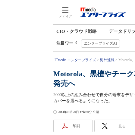
メディア
CIO・クラウド戦略
データドリ
注目ワード
エンタープライズAI
ITmedia エンタープライズ
海外速報
Motoro
Motorola、黒檀やチ
発売へ
2000以上の組み合わせで自分の端末をデザ
カバーを選べるようになった。
2014年01月20日 12時40分 公開
印刷
見る