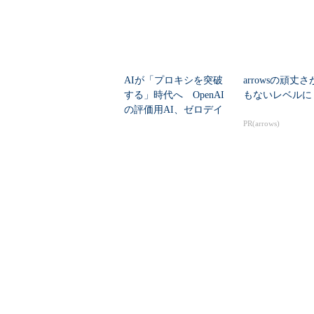
AIが「プロキシを突破
arrowsの頑丈
する」時代へ OpenAI
もないレベルに
の評価用AI、ゼロデイ
脆弱性を自...
PR(arrows)