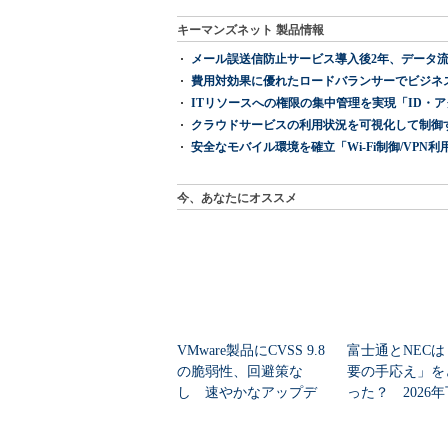
キーマンズネット 製品情報
メール誤送信防止サービス導入後2年、データ流
費用対効果に優れたロードバランサーでビジネ
ITリソースへの権限の集中管理を実現「ID・アクセス管理 『I
クラウドサービスの利用状況を可視化して制御する「次
安全なモバイル環境を確立「Wi-Fi制御/VPN利用の強制
今、あなたにオススメ
VMware製品にCVSS 9.8
富士通とNECは
の脆弱性、回避策な
要の手応え」を
し 速やかなアップデ
った？ 2026
ートを推...
の見通しを考...