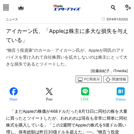
ニュース
2014年1月23日
アイカーン氏、「Appleは株主に多大な損失を与え
ている」
“物言う投資家”のカール・アイカーン氏が、Appleが同氏のアド
バイスを受け入れて自社株買いを拡大しないのは株主にとって大
きな損失であるとツイートした。
[佐藤由紀子，ITmedia]
PC用表示
関連情報
Share
Post
LINE
Hatena
「まだAppleの株価が468ドルだった8月13日に同社の株を大量
に買ったとツイートしたが、われわれは現在も非常に簡単に同社
株式を購入している」「この2週間でAppleの株式を5億ドル買い
増し、保有総額は昨日30億ドルを超えた」──。“物言う投資