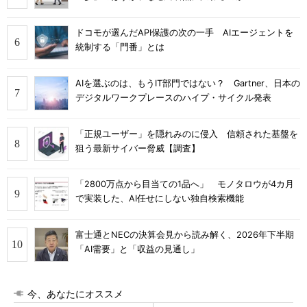
ドコモが選んだAPI保護の次の一手 AIエージェントを
統制する「門番」とは
AIを選ぶのは、もうIT部門ではない？ Gartner、日本の
デジタルワークプレースのハイプ・サイクル発表
「正規ユーザー」を隠れみのに侵入 信頼された基盤を
狙う最新サイバー脅威【調査】
「2800万点から目当ての1品へ」 モノタロウが4カ月
で実装した、AI任せにしない独自検索機能
富士通とNECの決算会見から読み解く、2026年下半期
「AI需要」と「収益の見通し」
今、あなたにオススメ