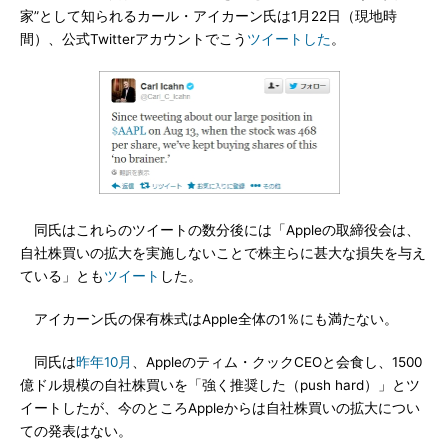
家”として知られるカール・アイカーン氏は1月22日（現地時
間）、公式Twitterアカウントでこう
ツイート
した
。
同氏はこれらのツイートの数分後には「Appleの取締役会は、
自社株買いの拡大を実施しないことで株主らに甚大な損失を与え
ている」とも
ツイート
した。
アイカーン氏の保有株式はApple全体の1％にも満たない。
同氏は
昨年10月
、Appleのティム・クックCEOと会食し、1500
億ドル規模の自社株買いを「強く推奨した（push hard）」とツ
イートしたが、今のところAppleからは自社株買いの拡大につい
ての発表はない。