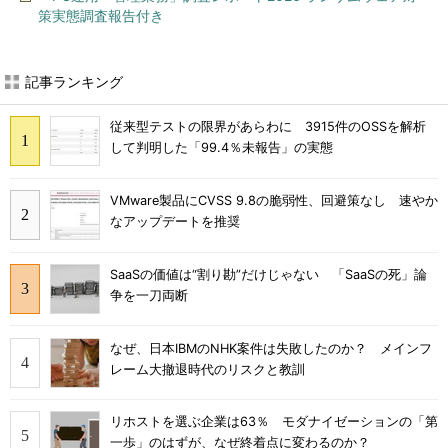
策実態調査報告付き
記事ランキング
従来型テストの限界があらわに 3915件のOSSを解析
して判明した「99.4％未報告」の実態
VMware製品にCVSS 9.8の脆弱性、回避策なし 速やか
なアップデートを推奨
SaaSの価値は“割り勘”だけじゃない 「SaaSの死」論
争を一刀両断
なぜ、日本IBMのNHK案件は失敗したのか？ メインフ
レーム大撤退時代のリスクと教訓
リホストを選ぶ企業は63％ モダナイゼーションの「第
一歩」のはずが、なぜ終着点に変わるのか？