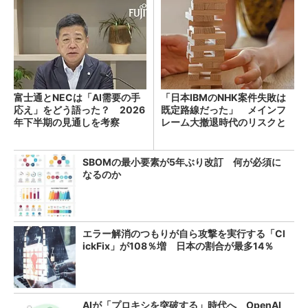
富士通とNECは「AI需要の手
「日本IBMのNHK案件失敗は
応え」をどう語った？ 2026
既定路線だった」 メインフ
年下半期の見通しを考察
レーム大撤退時代のリスクと
教訓
SBOMの最小要素が5年ぶり改訂 何が必須に
なるのか
エラー解消のつもりが自ら攻撃を実行する「Cl
ickFix」が108％増 日本の割合が最多14％
AIが「プロキシを突破する」時代へ OpenAI