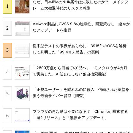
なぜ、日本IBMのNHK案件は失敗したのか？ メインフ
レーム大撤退時代のリスクと教訓
VMware製品にCVSS 9.8の脆弱性、回避策なし 速やか
なアップデートを推奨
従来型テストの限界があらわに 3915件のOSSを解析
して判明した「99.4％未報告」の実態
「2800万点から目当ての1品へ」 モノタロウが4カ月
で実装した、AI任せにしない独自検索機能
「正規ユーザー」を隠れみのに侵入 信頼された基盤を
狙う最新サイバー脅威【調査】
ブラウザの再起動は不要になる？ Chromeが模索する
「週2リリース」と「無停止アップデート」