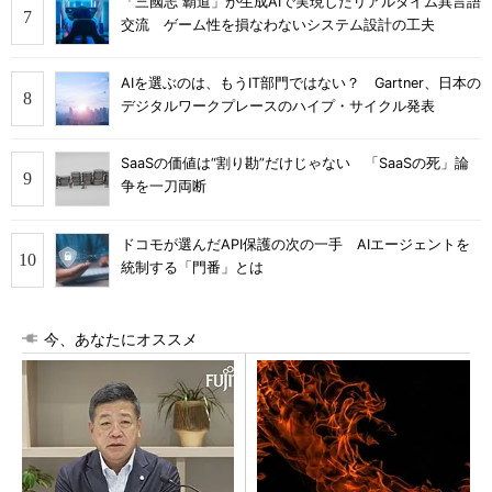
「三國志 覇道」が生成AIで実現したリアルタイム異言語
交流 ゲーム性を損なわないシステム設計の工夫
AIを選ぶのは、もうIT部門ではない？ Gartner、日本の
デジタルワークプレースのハイプ・サイクル発表
SaaSの価値は“割り勘”だけじゃない 「SaaSの死」論
争を一刀両断
ドコモが選んだAPI保護の次の一手 AIエージェントを
統制する「門番」とは
今、あなたにオススメ