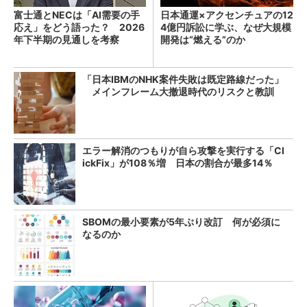
富士通とNECは「AI需要の手
日本通運×アクセンチュアの12
応え」をどう語った？ 2026
4億円訴訟に学ぶ、なぜ大規模
年下半期の見通しを考察
開発は“燃える”のか
「日本IBMのNHK案件失敗は既定路線だった」
メインフレーム大撤退時代のリスクと教訓
エラー解消のつもりが自ら攻撃を実行する「Cl
ickFix」が108％増 日本の割合が最多14％
SBOMの最小要素が5年ぶり改訂 何が必須に
なるのか