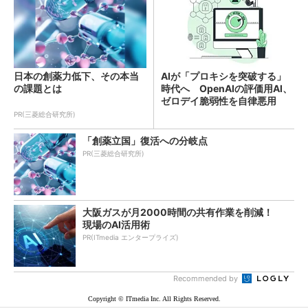
日本の創薬力低下、その本当
AIが「プロキシを突破する」
の課題とは
時代へ OpenAIの評価用AI、
ゼロデイ脆弱性を自律悪用
PR(三菱総合研究所)
「創薬立国」復活への分岐点
PR(三菱総合研究所)
大阪ガスが月2000時間の共有作業を削減！
現場のAI活用術
PR(ITmedia エンタープライズ)
Recommended by
Copyright © ITmedia Inc. All Rights Reserved.