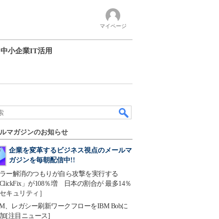
マイページ
中小企業IT活用
ルマガジンのお知らせ
企業を変革するビジネス視点のメールマ
ガジンを毎朝配信中!!
ラー解消のつもりが自ら攻撃を実行する
ClickFix」が108％増 日本の割合が 最多14％
セキュリティ］
BM、レガシー刷新ワークフローをIBM Bobに
加[注目ニュース]