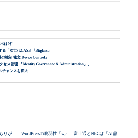
出は0件
世代CASB 『Bitglass』」
 秘文 Device Control」
dentity Governance & Administration』」
スチャンスを拡大
もりが
WordPressの脆弱性「wp
富士通とNECは「AI需