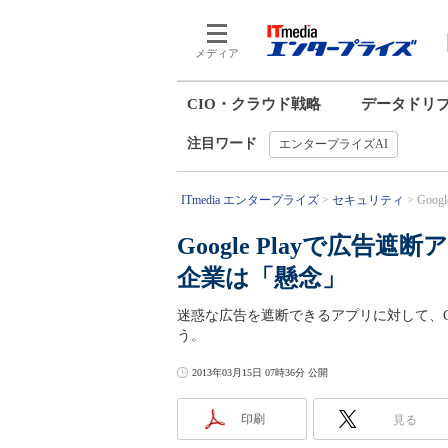
メディア
CIO・クラウド戦略
データドリ
注目ワード
エンタープライズAI
ITmedia エンタープライズ
セキュリティ
Goo
Google Playで広
企業は「懸念」
迷惑な広告を遮断できるアプリに対して、G
う。
2013年03月15日 07時36分 公開
印刷
見る