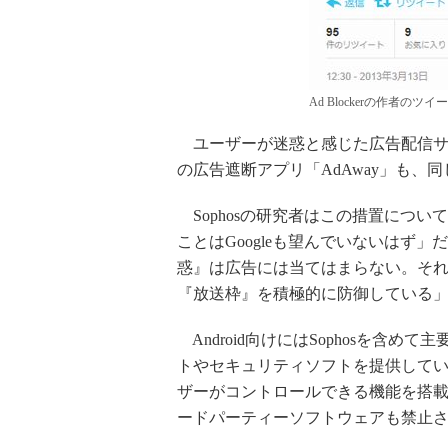
Ad Blockerの作者のツイ
ユーザーが迷惑と感じた広告配信サ
の広告遮断アプリ「AdAway」も、同じ
Sophosの研究者はこの措置につ
ことはGoogleも望んでいないはず」
惑』は広告には当てはまらない。それど
『放送枠』を積極的に防御している
Android向けにはSophosを含
トやセキュリティソフトを提供して
ザーがコントロールできる機能を搭載し
ードパーティーソフトウェアも禁止