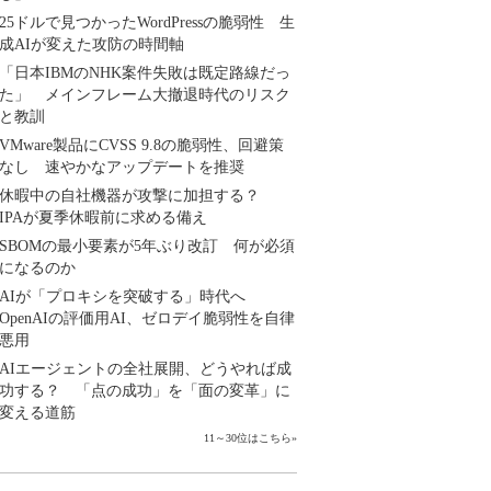
25ドルで見つかったWordPressの脆弱性 生
成AIが変えた攻防の時間軸
「日本IBMのNHK案件失敗は既定路線だっ
た」 メインフレーム大撤退時代のリスク
と教訓
VMware製品にCVSS 9.8の脆弱性、回避策
なし 速やかなアップデートを推奨
休暇中の自社機器が攻撃に加担する？
IPAが夏季休暇前に求める備え
SBOMの最小要素が5年ぶり改訂 何が必須
になるのか
AIが「プロキシを突破する」時代へ
OpenAIの評価用AI、ゼロデイ脆弱性を自律
悪用
AIエージェントの全社展開、どうやれば成
功する？ 「点の成功」を「面の変革」に
変える道筋
11～30位はこちら
»