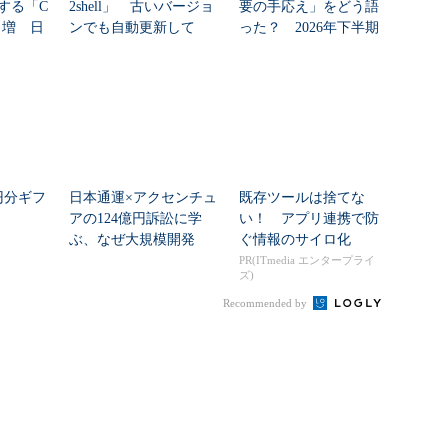
する「C
2shell」 古いバージョ
要の手応え」をどう語
8％増 日
ンでも自動更新して
った？ 2026年下半期
い...
の見通しを考...
万円分ギフ
日本通運×アクセンチュ
既存ツールは捨てな
アの124億円訴訟に学
い！ アプリ連携で防
ぶ、なぜ大規模開発
ぐ情報のサイロ化
は“燃える”のか
PR(ITmedia エンタープライ
ズ)
Recommended by