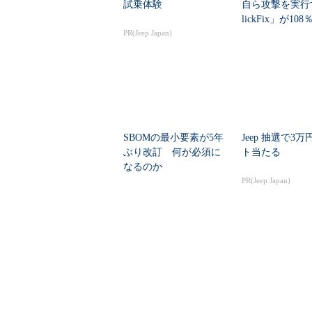
試乗体験
自ら攻撃を実行
lickFix」が10
PR(Jeep Japan)
本の割...
SBOMの最小要素が5年
Jeep 抽選で3
ぶり改訂 何が必須に
ト当たる
なるのか
PR(Jeep Japan)