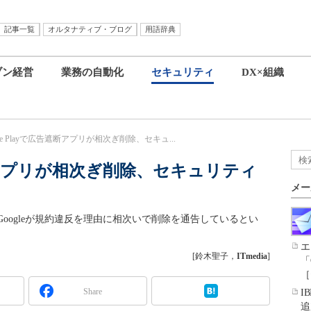
記事一覧
オルタナティブ・ブログ
用語辞典
ブン経営
業務の自動化
セキュリティ
DX×組織
gle Playで広告遮断アプリが相次ぎ削除、セキュ...
告遮断アプリが相次ぎ削除、セキュリティ
メー
oogleが規約違反を理由に相次いで削除を通告しているとい
エ
[鈴木聖子，
ITmedia
]
「
［
Share
I
追