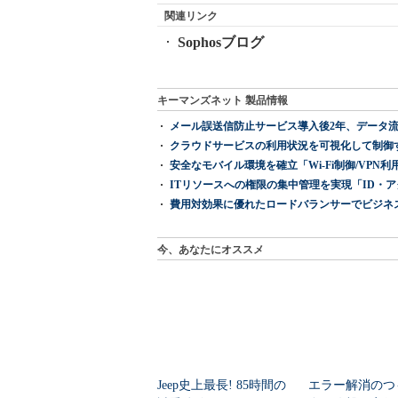
関連リンク
Sophosブログ
キーマンズネット 製品情報
メール誤送信防止サービス導入後2年、データ流
クラウドサービスの利用状況を可視化して制御する「次
安全なモバイル環境を確立「Wi-Fi制御/VPN利用の強制
ITリソースへの権限の集中管理を実現「ID・アクセス管理 『I
費用対効果に優れたロードバランサーでビジネ
今、あなたにオススメ
Jeep史上最長! 85時間の
エラー解消のつ