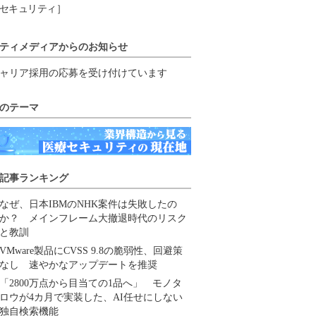
セキュリティ］
ティメディアからのお知らせ
ャリア採用の応募を受け付けています
のテーマ
記事ランキング
なぜ、日本IBMのNHK案件は失敗したの
か？ メインフレーム大撤退時代のリスク
と教訓
VMware製品にCVSS 9.8の脆弱性、回避策
なし 速やかなアップデートを推奨
「2800万点から目当ての1品へ」 モノタ
ロウが4カ月で実装した、AI任せにしない
独自検索機能