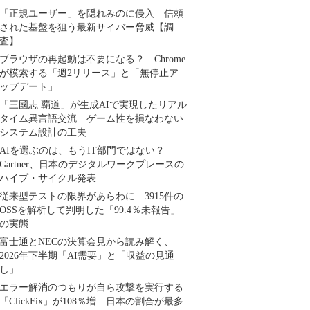
「正規ユーザー」を隠れみのに侵入 信頼
された基盤を狙う最新サイバー脅威【調
査】
ブラウザの再起動は不要になる？ Chrome
が模索する「週2リリース」と「無停止ア
ップデート」
「三國志 覇道」が生成AIで実現したリアル
タイム異言語交流 ゲーム性を損なわない
システム設計の工夫
AIを選ぶのは、もうIT部門ではない？
Gartner、日本のデジタルワークプレースの
ハイプ・サイクル発表
従来型テストの限界があらわに 3915件の
OSSを解析して判明した「99.4％未報告」
の実態
富士通とNECの決算会見から読み解く、
2026年下半期「AI需要」と「収益の見通
し」
エラー解消のつもりが自ら攻撃を実行する
「ClickFix」が108％増 日本の割合が最多