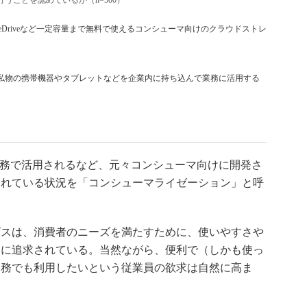
うことを認めているか（n=500）
OneDriveなど一定容量まで無料で使えるコンシューマ向けのクラウドストレ
ce）：従業員が私物の携帯機器やタブレットなどを企業内に持ち込んで業務に活用する
業務で活用されるなど、元々コンシューマ向けに開発さ
されている状況を「コンシューマライゼーション」と呼
スは、消費者のニーズを満たすために、使いやすさや
的に追求されている。当然ながら、便利で（しかも使っ
業務でも利用したいという従業員の欲求は自然に高ま