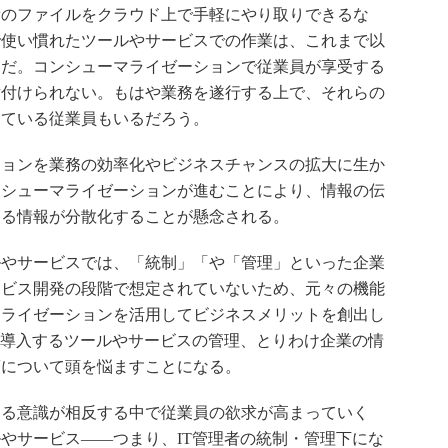
のファイルをクラウド上で手軽にやり取りできるな
で使い慣れたツールやサービスでの作業は、これまで以
けだ。コンシューマライゼーションで従業員が享受する
片付けられない。もはや業務を遂行する上で、それらの
っている従業員もいるだろう。
ョンを業務の効率化やビジネスチャンスの拡大に生か
ンシューマライゼーションが進むことにより、情報の伝
わる情報が分散化することが懸念される。
やサービスでは、「統制」「や「管理」といった企業
ービス開発の段階で想定されていないため、元々の機能
マライゼーションを活用してビジネスメリットを創出し
は導入するツールやサービスの管理、とりわけ企業の情
策について頭を悩ますことになる。
る意識が相反する中で従業員の欲求が高まっていく
やサービス――つまり、IT管理者の統制・管理下にな