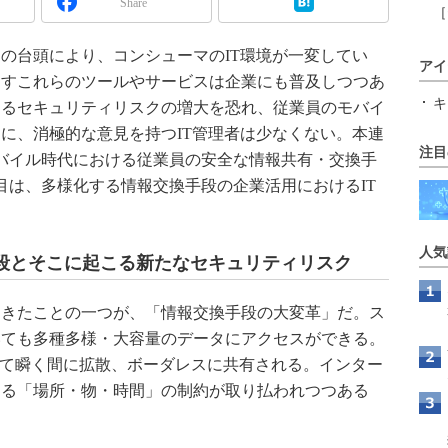
Share
［
の台頭により、コンシューマのIT環境が一変してい
アイ
らすこれらのツールやサービスは企業にも普及しつつあ
キ
するセキュリティリスクの増大を恐れ、従業員のモバイ
に、消極的な意見を持つIT管理者は少なくない。本連
注目
バイル時代における従業員の安全な情報共有・交換手
目は、多様化する情報交換手段の企業活用におけるIT
人気
段とそこに起こる新たなセキュリティリスク
きたことの一つが、「情報交換手段の大変革」だ。ス
いても多種多様・大容量のデータにアクセスができる。
じて瞬く間に拡散、ボーダレスに共有される。インター
ゆる「場所・物・時間」の制約が取り払われつつある