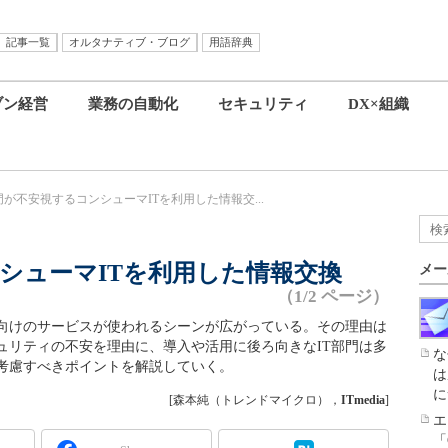
記事一覧
オルタナティブ・ブログ
用語辞典
ブン経営
業務の自動化
セキュリティ
DX×組織
門が不安視するコンシューマITを利用した情報交...
ンシューマITを利用した情報交換
メー
（1/2 ページ）
向けのサービスが使われるシーンが広がっている。その理由は
ュリティの不安を理由に、導入や活用に後ろ向きなIT部門は多
な
が考慮すべきポイントを解説していく。
は
に
[森本純（トレンドマイクロ），
ITmedia
]
エ
「