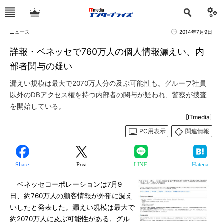
ニュース
2014年7月9日
詳報・ベネッセで760万人の個人情報漏えい、内
部者関与の疑い
漏えい規模は最大で2070万人分の及ぶ可能性も。グループ社員
以外のDBアクセス権を持つ内部者の関与が疑われ、警察が捜査
を開始している。
[ITmedia]
PC用表示
関連情報
Share
Post
LINE
Hatena
ベネッセコーポレーションは7月9
日、約760万人の顧客情報が外部に漏え
いしたと発表した。漏えい規模は最大で
約2070万人に及ぶ可能性がある。グル