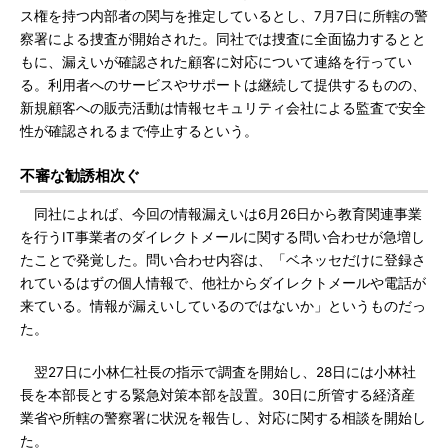
ス権を持つ内部者の関与を推定しているとし、7月7日に所轄の警
察署による捜査が開始された。同社では捜査に全面協力するとと
もに、漏えいが確認された顧客に対応について連絡を行ってい
る。利用者へのサービスやサポートは継続して提供するものの、
新規顧客への販売活動は情報セキュリティ会社による監査で安全
性が確認されるまで停止するという。
不審な勧誘相次ぐ
同社によれば、今回の情報漏えいは6月26日から教育関連事業
を行うIT事業者のダイレクトメールに関する問い合わせが急増し
たことで発覚した。問い合わせ内容は、「ベネッセだけに登録さ
れているはずの個人情報で、他社からダイレクトメールや電話が
来ている。情報が漏えいしているのではないか」というものだっ
た。
翌27日に小林仁社長の指示で調査を開始し、28日には小林社
長を本部長とする緊急対策本部を設置。30日に所管する経済産
業省や所轄の警察署に状況を報告し、対応に関する相談を開始し
た。