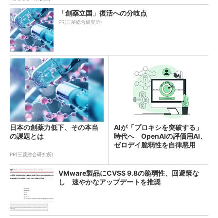
「創薬立国」復活への分岐点
PR(三菱総合研究所)
日本の創薬力低下、その本当
AIが「プロキシを突破する」
の課題とは
時代へ OpenAIの評価用AI、
ゼロデイ脆弱性を自律悪用
PR(三菱総合研究所)
VMware製品にCVSS 9.8の脆弱性、回避策な
し 速やかなアップデートを推奨