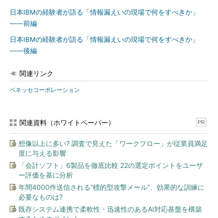
日本IBMの経験者が語る「情報漏えいの現場で何をすべきか」
――前編
日本IBMの経験者が語る「情報漏えいの現場で何をすべきか」
――後編
関連リンク
ベネッセコーポレーション
関連資料（ホワイトペーパー）
PR
想像以上に多い? 調査で見えた「ワークフロー」が従業員満足
度に与える影響
「会計ソフト」6製品を徹底比較 22の選定ポイントをユーザ
ー評価を基に分析
年間4000件送信される“標的型攻撃メール”、効果的な訓練に
必要なものは?
既存システム連携で柔軟性・迅速性のあるAI対応基盤を構築