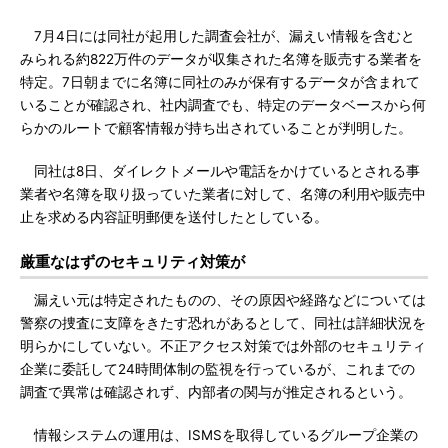
7月4日には同社が起用した調査会社が、漏えい情報を含むと
みられる約822万件のデータが収集された名簿を販売する業者を
特定。7日朝までに名簿に同社のみが保有するデータが含まれて
いることが確認され、社内調査でも、特定のデータベースから何
らかのルートで顧客情報が持ち出されていることが判明した。
同社は8日、ダイレクトメールや電話をかけているとされる事
業者や名簿を取り扱っていた業者に対して、名簿の利用や販売中
止を求める内容証明郵便を送付したとしている。
厳重なはずのセキュリティ対策が
漏えい元は特定されたものの、その原因や経路などについては
警察の捜査に支障をきたす恐れがあるとして、同社は詳細状況を
明らかにしていない。不正アクセス対策では外部のセキュリティ
企業に委託して24時間体制の監視を行っているが、これまでの
調査で異常は確認されず、内部者の関与が推定されるという。
情報システムの運用は、ISMSを取得しているグループ企業の