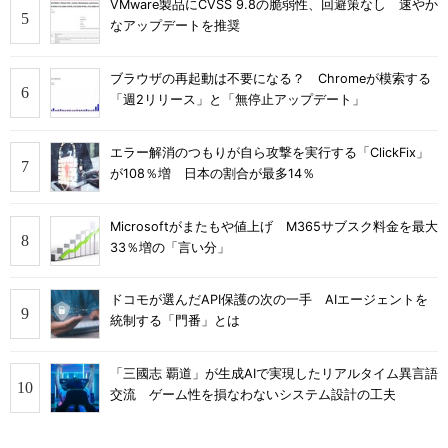
VMware製品にCVSS 9.8の脆弱性、回避策なし 速やか
なアップデートを推奨
ブラウザの再起動は不要になる？ Chromeが模索する
「週2リリース」と「無停止アップデート」
エラー解消のつもりが自ら攻撃を実行する「ClickFix」
が108％増 日本の割合が最多14％
Microsoftがまたもや値上げ M365サブスク料金を最大
33％増の「言い分」
ドコモが選んだAPI保護の次の一手 AIエージェントを
統制する「門番」とは
「三國志 覇道」が生成AIで実現したリアルタイム異言語
交流 ゲーム性を損なわないシステム設計の工夫