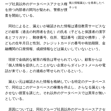
個人情報漏えいを発表したベ
ープ社員以外のデータベースアクセス権
ネッセ
を持つ内部者の関与が疑われ、警察が捜
査を開始している。
同社によると、漏えいが確認された情報は通信教育サービスな
どの顧客（過去の利用者を含む）の氏名（子どもと保護者の漢字
名とフリガナ）、郵便番号、住所、電話番号（固定や携帯）、子
どもの生年月日と性別。クレジットカードの番号や有効期限、金
融機関の口座情報、成績情報などは漏えいしていないという。
現状で金銭的な被害の報告は寄せられていない。顧客からは
「個人情報を提供したことがない企業からダイレクトメールや電
話が来ている」との連絡が寄せられているという。
漏えい元は確認された情報を格納している特定のデータベース
で、同社はこのデータベースの稼働を停止し、さらなる漏えいを
させない措置を講じた。それ以外のデータベースでは異常が無い
としている。
原因については、同社グループ社員以外のデータベースアクセ