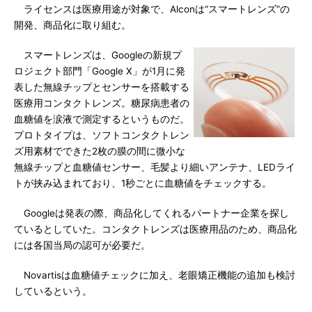
ライセンスは医療用途が対象で、Alconは“スマートレンズ”の
開発、商品化に取り組む。
スマートレンズは、Googleの新規プ
ロジェクト部門「Google X」が1月に発
表した無線チップとセンサーを搭載する
医療用コンタクトレンズ。糖尿病患者の
血糖値を涙液で測定するというものだ。
プロトタイプは、ソフトコンタクトレン
ズ用素材でできた2枚の膜の間に微小な
無線チップと血糖値センサー、毛髪より細いアンテナ、LEDライ
トが挟み込まれており、1秒ごとに血糖値をチェックする。
Googleは発表の際、商品化してくれるパートナー企業を探し
ているとしていた。コンタクトレンズは医療用品のため、商品化
には各国当局の認可が必要だ。
Novartisは血糖値チェックに加え、老眼矯正機能の追加も検討
しているという。