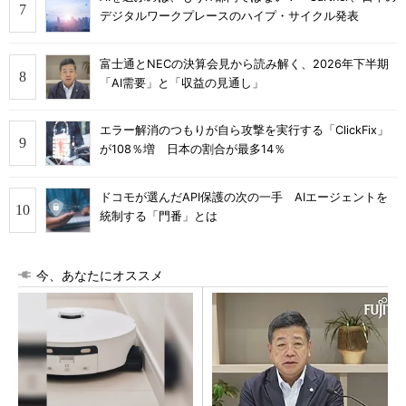
デジタルワークプレースのハイプ・サイクル発表
富士通とNECの決算会見から読み解く、2026年下半期
「AI需要」と「収益の見通し」
エラー解消のつもりが自ら攻撃を実行する「ClickFix」
が108％増 日本の割合が最多14％
ドコモが選んだAPI保護の次の一手 AIエージェントを
統制する「門番」とは
今、あなたにオススメ