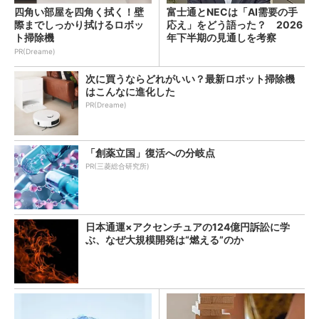
四角い部屋を四角く拭く！壁
富士通とNECは「AI需要の手
際までしっかり拭けるロボッ
応え」をどう語った？ 2026
ト掃除機
年下半期の見通しを考察
PR(Dreame)
次に買うならどれがいい？最新ロボット掃除機
はこんなに進化した
PR(Dreame)
「創薬立国」復活への分岐点
PR(三菱総合研究所)
日本通運×アクセンチュアの124億円訴訟に学
ぶ、なぜ大規模開発は“燃える”のか