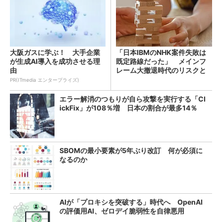
大阪ガスに学ぶ！ 大手企業
「日本IBMのNHK案件失敗は
が生成AI導入を成功させる理
既定路線だった」 メインフ
由
レーム大撤退時代のリスクと
教訓
PR(ITmedia エンタープライズ)
エラー解消のつもりが自ら攻撃を実行する「Cl
ickFix」が108％増 日本の割合が最多14％
SBOMの最小要素が5年ぶり改訂 何が必須に
なるのか
AIが「プロキシを突破する」時代へ OpenAI
の評価用AI、ゼロデイ脆弱性を自律悪用