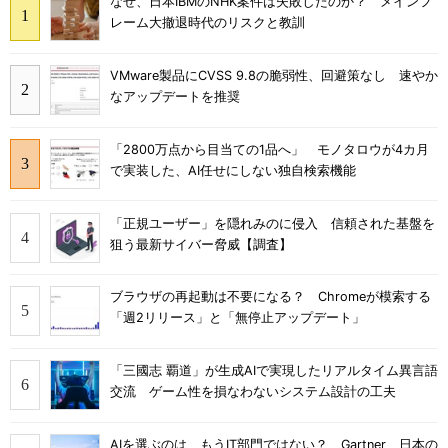
なぜ、日本IBMのNHK案件は失敗したのか？ メインフ
レーム大撤退時代のリスクと教訓
VMware製品にCVSS 9.8の脆弱性、回避策なし 速やか
なアップデートを推奨
「2800万点から目当ての1品へ」 モノタロウが4カ月
で実装した、AI任せにしない独自検索機能
「正規ユーザー」を隠れみのに侵入 信頼された基盤を
狙う最新サイバー脅威【調査】
ブラウザの再起動は不要になる？ Chromeが模索する
「週2リリース」と「無停止アップデート」
「三國志 覇道」が生成AIで実現したリアルタイム異言語
交流 ゲーム性を損なわないシステム設計の工夫
AIを選ぶのは、もうIT部門ではない？ Gartner、日本の