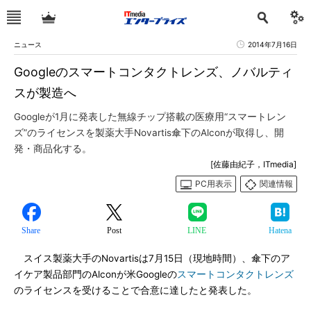
ニュース
2014年7月16日
Googleのスマートコンタクトレンズ、ノバルティ
スが製造へ
Googleが1月に発表した無線チップ搭載の医療用“スマートレン
ズ”のライセンスを製薬大手Novartis傘下のAlconが取得し、開
発・商品化する。
[佐藤由紀子，ITmedia]
PC用表示
関連情報
Share
Post
LINE
Hatena
スイス製薬大手のNovartisは7月15日（現地時間）、傘下のア
イケア製品部門のAlconが米Googleの
スマートコンタクトレンズ
のライセンスを受けることで合意に達したと発表した。