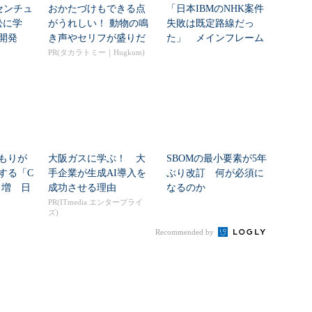
センチュ
おかたづけもできる点
「日本IBMのNHK案件
訟に学
がうれしい！ 動物の鳴
失敗は既定路線だっ
開発
き声やセリフが盛りだ
た」 メインフレーム
くさんの「アニア ...
大撤退時代のリスク...
PR(タカラトミー｜Hugkum)
もりが
大阪ガスに学ぶ！ 大
SBOMの最小要素が5年
する「C
手企業が生成AI導入を
ぶり改訂 何が必須に
8％増 日
成功させる理由
なるのか
PR(ITmedia エンタープライ
ズ)
Recommended by