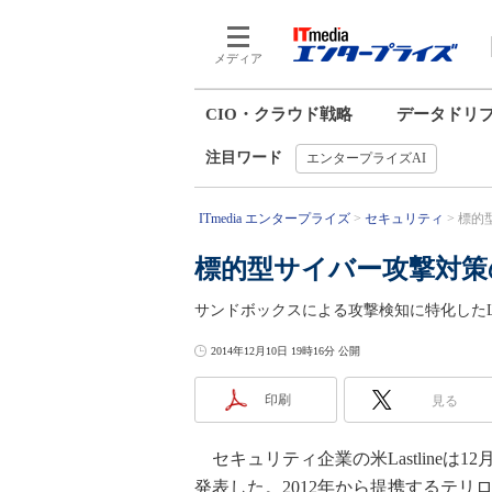
メディア
CIO・クラウド戦略
データドリ
注目ワード
エンタープライズAI
ITmedia エンタープライズ
セキュリティ
標的型
標的型サイバー攻撃対策の米
サンドボックスによる攻撃検知に特化したLa
2014年12月10日 19時16分 公開
印刷
見る
セキュリティ企業の米Lastlineは12
発表した。2012年から提携するテリ