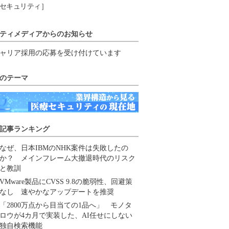
セキュリティ］
ティメディアからのお知らせ
ャリア採用の応募を受け付けています
のテーマ
記事ランキング
なぜ、日本IBMのNHK案件は失敗したの
か？ メインフレーム大撤退時代のリスク
と教訓
VMware製品にCVSS 9.8の脆弱性、回避策
なし 速やかなアップデートを推奨
「2800万点から目当ての1品へ」 モノタ
ロウが4カ月で実装した、AI任せにしない
独自検索機能