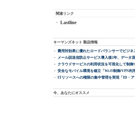
関連リンク
Lastline
キーマンズネット 製品情報
費用対効果に優れたロードバランサーでビジネ
メール誤送信防止サービス導入後2年、データ流
クラウドサービスの利用状況を可視化して制御する「次
安全なモバイル環境を確立「Wi-Fi制御/VPN利用の強制
ITリソースへの権限の集中管理を実現「ID・アクセス管理 『I
今、あなたにオススメ