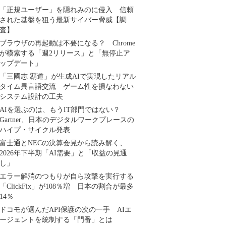
「正規ユーザー」を隠れみのに侵入 信頼
された基盤を狙う最新サイバー脅威【調
査】
ブラウザの再起動は不要になる？ Chrome
が模索する「週2リリース」と「無停止ア
ップデート」
「三國志 覇道」が生成AIで実現したリアル
タイム異言語交流 ゲーム性を損なわない
システム設計の工夫
AIを選ぶのは、もうIT部門ではない？
Gartner、日本のデジタルワークプレースの
ハイプ・サイクル発表
富士通とNECの決算会見から読み解く、
2026年下半期「AI需要」と「収益の見通
し」
エラー解消のつもりが自ら攻撃を実行する
「ClickFix」が108％増 日本の割合が最多
14％
ドコモが選んだAPI保護の次の一手 AIエ
ージェントを統制する「門番」とは