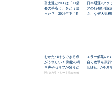
富士通とNECは「AI需
日本通運×アク
要の手応え」をどう語
アの124億円訴
った？ 2026年下半期
ぶ、なぜ大規模
の見通しを考...
は“燃える”のか
おかたづけもできる点
エラー解消のつ
がうれしい！ 動物の鳴
自ら攻撃を実行
き声やセリフが盛りだ
lickFix」が10
くさんの「アニア ...
本の割...
PR(タカラトミー｜Hugkum)