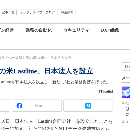
記事一覧
オルタナティブ・ブログ
用語辞典
ブン経営
業務の自動化
セキュリティ
DX×組織
サイバー攻撃対策の米Lastline、日本法人を設...
Lastline、日本法人を設立
メー
stlineが日本法人を設立し、新たに2社と業務提携を行った。
[
ITmedia
]
な
Share
は
に
月10日、日本法人「Lastline合同会社」を設立したことを
エ
「
ロジーに加え、新たにSCSKとNTTデータ先端技術とも