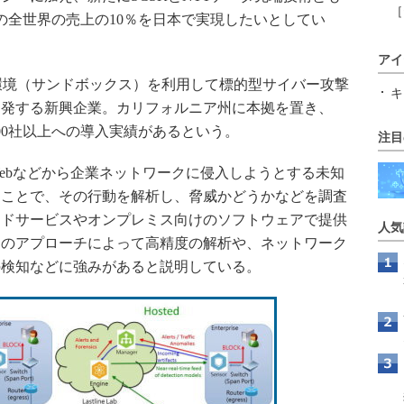
［
の全世界の売上の10％を日本で実現したいとしてい
アイ
ータ環境（サンドボックス）を利用して標的型サイバー攻撃
キ
開発する新興企業。カリフォルニア州に本拠を置き、
300社以上への導入実績があるという。
注目
bなどから企業ネットワークに侵入しようとする未知
ることで、その行動を解析し、脅威かどうかなどを調査
ウドサービスやオンプレミス向けのソフトウェアで提供
人気
ンのアプローチによって高精度の解析や、ネットワーク
の検知などに強みがあると説明している。