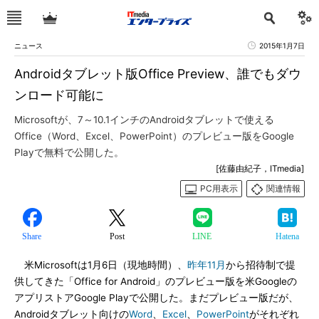
ニュース
2015年1月7日
Androidタブレット版Office Preview、誰でもダウ
ンロード可能に
Microsoftが、7～10.1インチのAndroidタブレットで使える
Office（Word、Excel、PowerPoint）のプレビュー版をGoogle
Playで無料で公開した。
[佐藤由紀子，ITmedia]
PC用表示
関連情報
Share
Post
LINE
Hatena
米Microsoftは1月6日（現地時間）、
昨年11月
から招待制で提
供してきた「Office for Android」のプレビュー版を米Googleの
アプリストアGoogle Playで公開した。まだプレビュー版だが、
Androidタブレット向けの
Word
、
Excel
、
PowerPoint
がそれぞれ