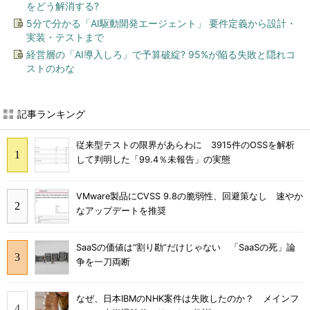
をどう解消する?
5分で分かる「AI駆動開発エージェント」 要件定義から設計・
実装・テストまで
経営層の「AI導入しろ」で予算破綻? 95%が陥る失敗と隠れコ
ストのわな
記事ランキング
従来型テストの限界があらわに 3915件のOSSを解析
して判明した「99.4％未報告」の実態
VMware製品にCVSS 9.8の脆弱性、回避策なし 速やか
なアップデートを推奨
SaaSの価値は“割り勘”だけじゃない 「SaaSの死」論
争を一刀両断
なぜ、日本IBMのNHK案件は失敗したのか？ メインフ