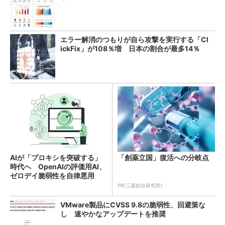
エラー解消のつもりが自ら攻撃を実行する「Cl
ickFix」が108％増 日本の割合が最多14％
AIが「プロキシを突破する」
「創薬立国」復活への分岐点
時代へ OpenAIの評価用AI、
ゼロデイ脆弱性を自律悪用
PR(三菱総合研究所)
VMware製品にCVSS 9.8の脆弱性、回避策な
し 速やかなアップデートを推奨