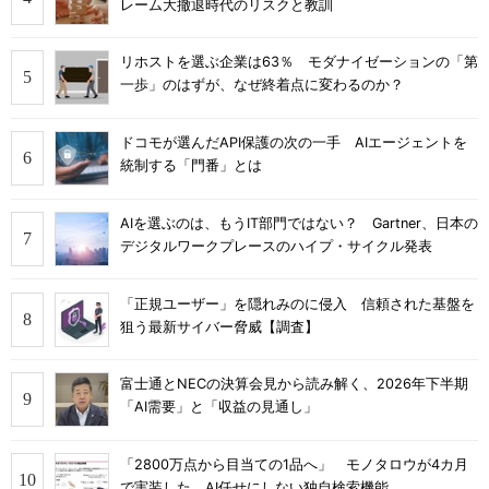
レーム大撤退時代のリスクと教訓
リホストを選ぶ企業は63％ モダナイゼーションの「第
一歩」のはずが、なぜ終着点に変わるのか？
ドコモが選んだAPI保護の次の一手 AIエージェントを
統制する「門番」とは
AIを選ぶのは、もうIT部門ではない？ Gartner、日本の
デジタルワークプレースのハイプ・サイクル発表
「正規ユーザー」を隠れみのに侵入 信頼された基盤を
狙う最新サイバー脅威【調査】
富士通とNECの決算会見から読み解く、2026年下半期
「AI需要」と「収益の見通し」
「2800万点から目当ての1品へ」 モノタロウが4カ月
で実装した、AI任せにしない独自検索機能