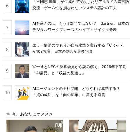
「三國志 覇道」が生成AIで実現したリアルタイム異言語
交流 ゲーム性を損なわないシステム設計の工夫
AIを選ぶのは、もうIT部門ではない？ Gartner、日本の
デジタルワークプレースのハイプ・サイクル発表
エラー解消のつもりが自ら攻撃を実行する「ClickFix」
が108％増 日本の割合が最多14％
富士通とNECの決算会見から読み解く、2026年下半期
「AI需要」と「収益の見通し」
AIエージェントの全社展開、どうやれば成功する？
「点の成功」を「面の変革」に変える道筋
今、あなたにオススメ