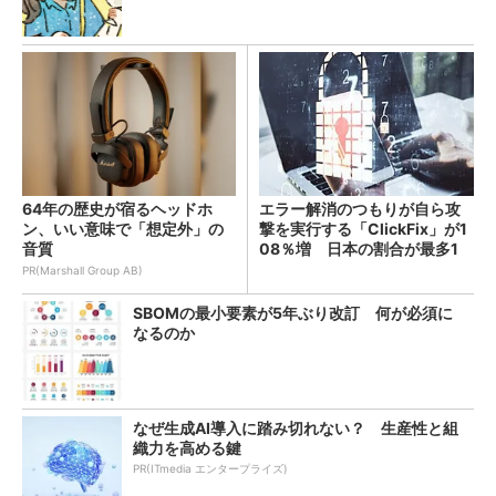
64年の歴史が宿るヘッドホ
エラー解消のつもりが自ら攻
ン、いい意味で「想定外」の
撃を実行する「ClickFix」が1
音質
08％増 日本の割合が最多1
4％
PR(Marshall Group AB)
SBOMの最小要素が5年ぶり改訂 何が必須に
なるのか
なぜ生成AI導入に踏み切れない？ 生産性と組
織力を高める鍵
PR(ITmedia エンタープライズ)