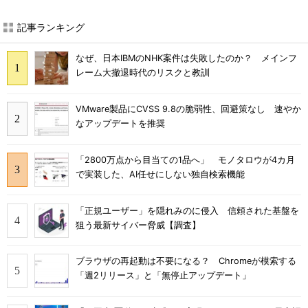
記事ランキング
なぜ、日本IBMのNHK案件は失敗したのか？ メインフ
レーム大撤退時代のリスクと教訓
VMware製品にCVSS 9.8の脆弱性、回避策なし 速やか
なアップデートを推奨
「2800万点から目当ての1品へ」 モノタロウが4カ月
で実装した、AI任せにしない独自検索機能
「正規ユーザー」を隠れみのに侵入 信頼された基盤を
狙う最新サイバー脅威【調査】
ブラウザの再起動は不要になる？ Chromeが模索する
「週2リリース」と「無停止アップデート」