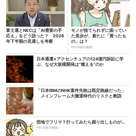
富士通とNECは「AI需要の手
モノが捨てられずに困ってい
応え」をどう語った？ 2026
た里歩が、新たに「買ったも
年下半期の見通しを考察
の」は？
PR(UR都市機構)
日本通運×アクセンチュアの124億円訴訟に学
ぶ、なぜ大規模開発は“燃える”のか
「日本IBMのNHK案件失敗は既定路線だった」
メインフレーム大撤退時代のリスクと教訓
団地でフリマ？行ってみたら掘り出しものが…
PR(UR都市機構)