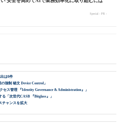
出は0件
 秘文 Device Control」
dentity Governance & Administration』」
世代CASB 『Bitglass』」
スチャンスを拡大