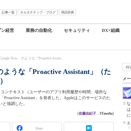
記事一覧
オルタナティブ・ブログ
用語辞典
ブン経営
業務の自動化
セキュリティ
DX×組織
oogle Now」のような「Proactive Assist...
のような「Proactive Assistant」（た
メー
）
ow」のようにコンテキスト（ユーザーのアプリ利用履歴や時間、場所な
active Assistant」を発表した。Appleはこのサービスのた
いと強調した。
な
は
[
佐藤由紀子
，
ITmedia
]
に
エ
Share
「