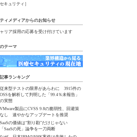
セキュリティ］
ティメディアからのお知らせ
ャリア採用の応募を受け付けています
のテーマ
記事ランキング
従来型テストの限界があらわに 3915件の
OSSを解析して判明した「99.4％未報告」
の実態
VMware製品にCVSS 9.8の脆弱性、回避策
なし 速やかなアップデートを推奨
SaaSの価値は“割り勘”だけじゃない
「SaaSの死」論争を一刀両断
なぜ、日本IBMのNHK案件は失敗したの