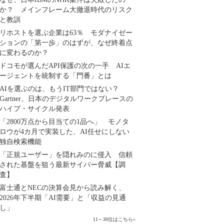
か？ メインフレーム大撤退時代のリスク
と教訓
リホストを選ぶ企業は63％ モダナイゼー
ションの「第一歩」のはずが、なぜ終着点
に変わるのか？
ドコモが選んだAPI保護の次の一手 AIエ
ージェントを統制する「門番」とは
AIを選ぶのは、もうIT部門ではない？
Gartner、日本のデジタルワークプレースの
ハイプ・サイクル発表
「2800万点から目当ての1品へ」 モノタ
ロウが4カ月で実装した、AI任せにしない
独自検索機能
「正規ユーザー」を隠れみのに侵入 信頼
された基盤を狙う最新サイバー脅威【調
査】
富士通とNECの決算会見から読み解く、
2026年下半期「AI需要」と「収益の見通
し」
11～30位はこちら
»