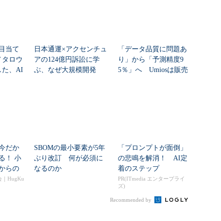
ら目当て
日本通運×アクセンチュ
「データ品質に問題あ
ノタロウ
アの124億円訴訟に学
り」から「予測精度9
た、AI
ぶ、なぜ大規模開発
5％」へ Umiosは販売
は“燃える”のか
計画をどう自動...
今だか
SBOMの最小要素が5年
「プロンプトが面倒」
る！ 小
ぶり改訂 何が必須に
の悲鳴を解消！ AI定
からの
なるのか
着のステップ
ュ...
｜HugKu
PR(ITmedia エンタープライ
ズ)
Recommended by