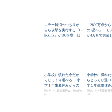
エラー解消のつもりが
「2800万点か
自ら攻撃を実行する「C
の1品へ」 モ
lickFix」が108％増 日
が4カ月で実装し
本の割...
任せにしな...
小学校に慣れた今だか
小学校に慣れた
らじっくり選べる！ 小
らじっくり選べ
学１年生夏休みからの
学１年生夏休み
「音楽教室」デビュ...
「音楽教室」デビ
PR(ヤマハ音楽振興会｜HugKu
PR(ヤマハ音楽振興会
m)
m)