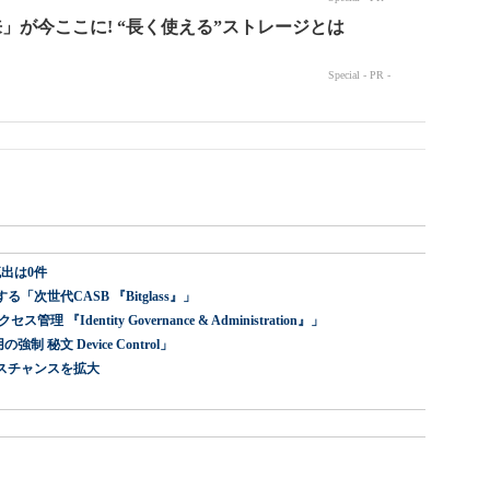
出は0件
世代CASB 『Bitglass』」
dentity Governance & Administration』」
 秘文 Device Control」
スチャンスを拡大