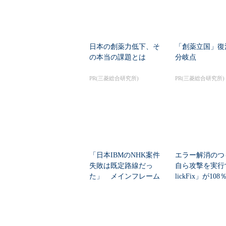
日本の創薬力低下、そ
「創薬立国」復
の本当の課題とは
分岐点
PR(三菱総合研究所)
PR(三菱総合研究所)
「日本IBMのNHK案件
エラー解消のつ
失敗は既定路線だっ
自ら攻撃を実行
た」 メインフレーム
lickFix」が10
大撤退時代のリスク...
本の割...