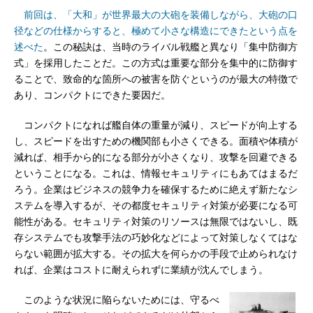
前回は、「大和」が世界最大の大砲を装備しながら、大砲の口
径などの仕様からすると、極めて小さな構造にできたという点を
述べた
。この秘訣は、当時のライバル戦艦と異なり「集中防御方
式」を採用したことだ。この方式は重要な部分を集中的に防御す
ることで、致命的な箇所への被害を防ぐというのが最大の特徴で
あり、コンパクトにできた要因だ。
コンパクトになれば艦自体の重量が減り、スピードが向上する
し、スピードを出すための機関部も小さくできる。面積や体積が
減れば、相手から的になる部分が小さくなり、攻撃を回避できる
ということになる。これは、情報セキュリティにもあてはまるだ
ろう。企業はビジネスの競争力を確保するために絶えず新たなシ
ステムを導入するが、その都度セキュリティ対策が必要になる可
能性がある。セキュリティ対策のリソースは無限ではないし、既
存システムでも攻撃手法の巧妙化などによって対策しなくてはな
らない範囲が拡大する。その拡大を何らかの手段で止められなけ
れば、企業はコストに耐えられずに業績が沈んでしまう。
このような状況に陥らないためには、守るべ