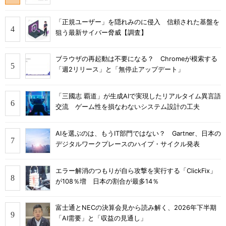
「正規ユーザー」を隠れみのに侵入 信頼された基盤を
狙う最新サイバー脅威【調査】
ブラウザの再起動は不要になる？ Chromeが模索する
「週2リリース」と「無停止アップデート」
「三國志 覇道」が生成AIで実現したリアルタイム異言語
交流 ゲーム性を損なわないシステム設計の工夫
AIを選ぶのは、もうIT部門ではない？ Gartner、日本の
デジタルワークプレースのハイプ・サイクル発表
エラー解消のつもりが自ら攻撃を実行する「ClickFix」
が108％増 日本の割合が最多14％
富士通とNECの決算会見から読み解く、2026年下半期
「AI需要」と「収益の見通し」