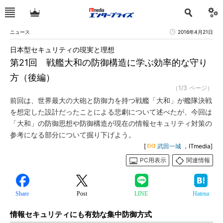
ニュース
2016年4月21日
日本型セキュリティの現実と理想
第21回 戦艦大和の防御構造に学ぶ効率的な守り
方（後編）
（1/3 ページ）
前回は、世界最大の大砲と防御力を持つ戦艦「大和」が艦隊決戦
を想定した設計だったことによる悲劇について述べたが、今回は
「大和」の防御思想や防御構造が現在の情報セキュリティ対策の
参考になる部分について掘り下げよう。
[
武田一城
，ITmedia]
PC用表示
関連情報
Share
Post
LINE
Hatena
情報セキュリティにも有効な集中防御方式