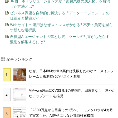
JR西日本ITソリューションズが「監視業務の属人化」を解消
した方法とは?
ビジネス課題を自律的に解決する「データエージェント」の
仕組みと構築ガイド
Webサイトの運用はなぜストレスがかかる? 不安・負荷を減ら
す新たな選択肢
自律型AIエージェントの落とし穴、ツールの乱立がもたらす
混乱を解消するには?
記事ランキング
なぜ、日本IBMのNHK案件は失敗したのか？ メインフ
レーム大撤退時代のリスクと教訓
VMware製品にCVSS 9.8の脆弱性、回避策なし 速やか
なアップデートを推奨
「2800万点から目当ての1品へ」 モノタロウが4カ月
で実装した、AI任せにしない独自検索機能