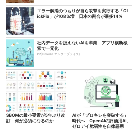
エラー解消のつもりが自ら攻撃を実行する「Cl
ickFix」が108％増 日本の割合が最多14％
社内データを扱えないAIを卒業 アプリ横断検
索で一元化
PR(ITmedia エンタープライズ)
SBOMの最小要素が5年ぶり改
AIが「プロキシを突破する」
訂 何が必須になるのか
時代へ OpenAIの評価用AI、
ゼロデイ脆弱性を自律悪用