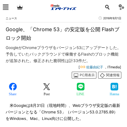
ニュース
2016年9月1日
Google、「Chrome 53」の安定版を公開 Flashブ
ロック開始
GoogleがChromeブラウザをバージョン53にアップデートした。
予告していたバックグラウンドで稼働するFlashのブロック機能
が追加された。修正された脆弱性は計33件だ。
[
佐藤由紀子
，ITmedia]
PC用表示
関連情報
Share
Post
LINE
Hatena
米Googleは8月31日（現地時間）、Webブラウザ安定版の最新
バージョンとなる「Chrome 53」（バージョン53.0.2785.89）
をWindows、Mac、Linux向けに公開した。