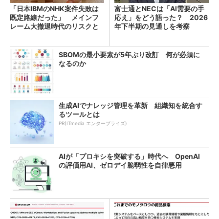
「日本IBMのNHK案件失敗は
富士通とNECは「AI需要の手
既定路線だった」 メインフ
応え」をどう語った？ 2026
レーム大撤退時代のリスクと
年下半期の見通しを考察
教訓
SBOMの最小要素が5年ぶり改訂 何が必須に
なるのか
生成AIでナレッジ管理を革新 組織知を統合す
るツールとは
PR(ITmedia エンタープライズ)
AIが「プロキシを突破する」時代へ OpenAI
の評価用AI、ゼロデイ脆弱性を自律悪用