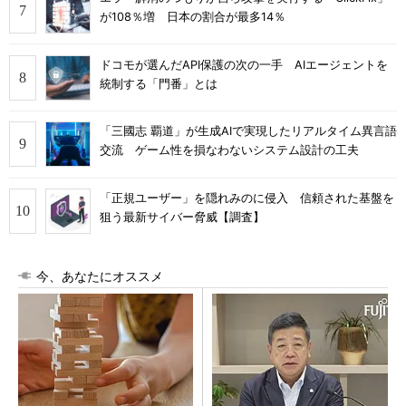
が108％増 日本の割合が最多14％
ドコモが選んだAPI保護の次の一手 AIエージェントを
統制する「門番」とは
「三國志 覇道」が生成AIで実現したリアルタイム異言語
交流 ゲーム性を損なわないシステム設計の工夫
「正規ユーザー」を隠れみのに侵入 信頼された基盤を
狙う最新サイバー脅威【調査】
今、あなたにオススメ