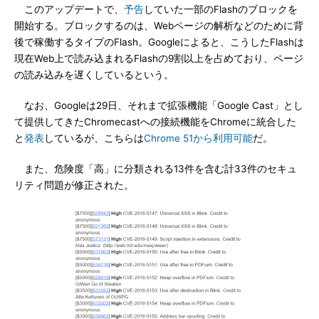
このアップデートで、
予告
していた一部のFlashのブロックを
開始する。ブロックするのは、Webページの解析などのために背
後で稼働するタイプのFlash。Googleによると、こうしたFlashは
現在Web上で読み込まれるFlashの9割以上を占めており、ページ
の読み込みを遅くしているという。
なお、Googleは29日、それまで拡張機能「Google Cast」とし
て提供してきたChromecastへの接続機能をChromeに統合した
と
発表
しているが、こちらは
Chrome 51から利用可能
だ。
また、危険度「高」に分類される13件を含む計33件のセキュ
リティ問題が修正された。