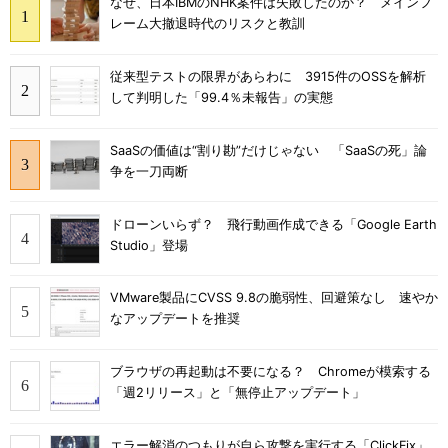
なぜ、日本IBMのNHK案件は失敗したのか？ メインフ
レーム大撤退時代のリスクと教訓
従来型テストの限界があらわに 3915件のOSSを解析
して判明した「99.4％未報告」の実態
SaaSの価値は“割り勘”だけじゃない 「SaaSの死」論
争を一刀両断
ドローンいらず？ 飛行動画作成できる「Google Earth
Studio」登場
VMware製品にCVSS 9.8の脆弱性、回避策なし 速やか
なアップデートを推奨
ブラウザの再起動は不要になる？ Chromeが模索する
「週2リリース」と「無停止アップデート」
エラー解消のつもりが自ら攻撃を実行する「ClickFix」