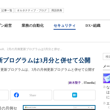
記事一覧
オルタナティブ・ブログ
用語辞典
ブン経営
業務の自動化
セキュリティ
DX×組織
rosoft、2月の月例更新プログラムは3月分と併せ...
月例更新プログラムは3月分と併せて公開
メー
ィ更新プログラムは、3月の月例更新プログラムと併せて公開す
[
鈴木聖子
，
ITmedia
]
な
は
Share
に
エ
2月の月例セ
「