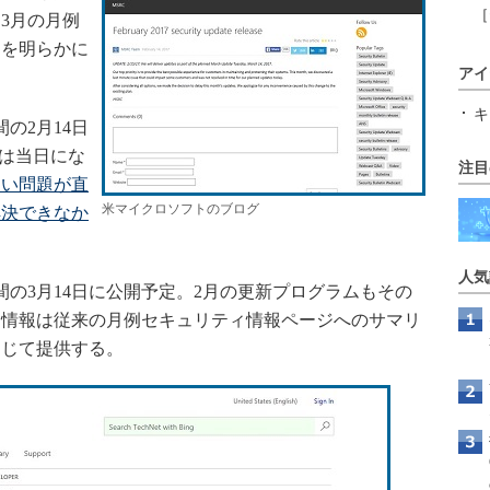
［
3月の月例
定を明らかに
アイ
キ
の2月14日
ftは当日にな
注目
ない問題が直
米マイクロソフトのブログ
解決できなか
人気
の3月14日に公開予定。2月の更新プログラムもその
る情報は従来の月例セキュリティ情報ページへのサマリ
通じて提供する。