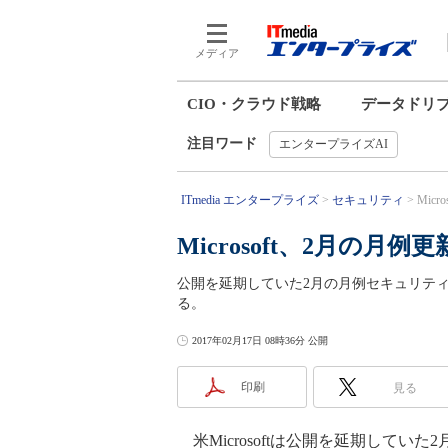
メディア
CIO・クラウド戦略
データドリ
注目ワード
エンタープライズAI
ITmedia エンタープライズ
セキュリティ
Mic
Microsoft、2月の
公開を延期していた2月の月例セキュリテ
る。
2017年02月17日 08時36分 公開
印刷
見る
米Microsoftは公開を延期していた