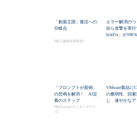
「創薬立国」復活への
エラー解消のつ
分岐点
自ら攻撃を実行
lickFix」が10
本の割...
PR(三菱総合研究所)
「プロンプトが面倒」
VMware製品にCV
の悲鳴を解消！ AI定
の脆弱性、回避
着のステップ
し 速やかなア
ートを推...
PR(ITmedia エンタープライ
ズ)