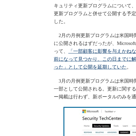
キュリティ更新プログラムについて、
更新プログラムと併せて公開する予
した。
2月の月例更新プログラムは米国時間
に公開されるはずだったが、Microso
って、
「一部顧客に影響を与えかね
前になって見つかり、この日までに
った」として公開を延期していた
。
3月の月例更新プログラムは米国時間
一部として公開される。更新に関す
ー掲載は行わず、新ポータルのみを