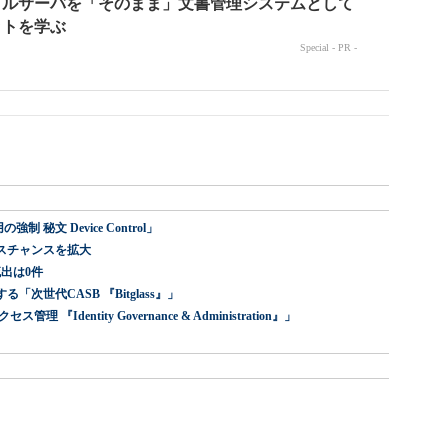
 秘文 Device Control」
スチャンスを拡大
出は0件
世代CASB 『Bitglass』」
dentity Governance & Administration』」