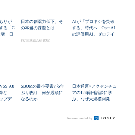
もりが
日本の創薬力低下、そ
AIが「プロキシを突破
する「C
の本当の課題とは
する」時代へ OpenAI
8％増 日
の評価用AI、ゼロデイ
脆弱性を自...
PR(三菱総合研究所)
SS 9.8
SBOMの最小要素が5年
日本通運×アクセンチュ
策な
ぶり改訂 何が必須に
アの124億円訴訟に学
ップデ
なるのか
ぶ、なぜ大規模開発
は“燃える”のか
Recommended by