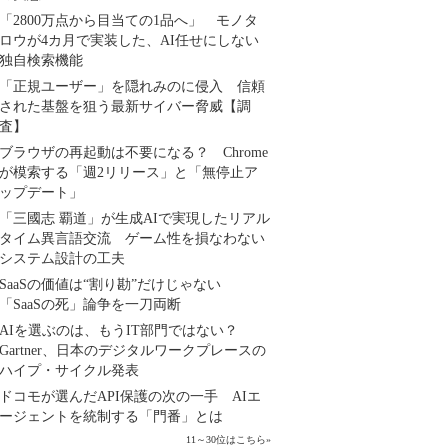
「2800万点から目当ての1品へ」 モノタ
ロウが4カ月で実装した、AI任せにしない
独自検索機能
「正規ユーザー」を隠れみのに侵入 信頼
された基盤を狙う最新サイバー脅威【調
査】
ブラウザの再起動は不要になる？ Chrome
が模索する「週2リリース」と「無停止ア
ップデート」
「三國志 覇道」が生成AIで実現したリアル
タイム異言語交流 ゲーム性を損なわない
システム設計の工夫
SaaSの価値は“割り勘”だけじゃない
「SaaSの死」論争を一刀両断
AIを選ぶのは、もうIT部門ではない？
Gartner、日本のデジタルワークプレースの
ハイプ・サイクル発表
ドコモが選んだAPI保護の次の一手 AIエ
ージェントを統制する「門番」とは
11～30位はこちら
»