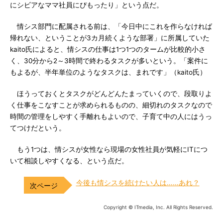
にシビアなママ社員にぴもったり」という点だ。
情シス部門に配属される前は、「今日中にこれを作らなければ
帰れない、ということが3カ月続くような部署」に所属していた
kaito氏によると、情シスの仕事は1つ1つのタームが比較的小さ
く、30分から2～3時間で終わるタスクが多いという。「案件に
もよるが、半年単位のようなタスクは、まれです」（kaito氏）
ほうっておくとタスクがどんどんたまっていくので、段取りよ
く仕事をこなすことが求められるものの、細切れのタスクなので
時間の管理をしやすく手離れもよいので、子育て中の人にはうっ
てつけだという。
もう1つは、情シスが女性なら現場の女性社員が気軽にITにつ
いて相談しやすくなる、という点だ。
今後も情シスを続けたい人は……あれ？
Copyright © ITmedia, Inc. All Rights Reserved.