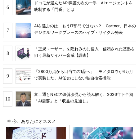
ドコモが選んだAPI保護の次の一手 AIエージェントを
統制する「門番」とは
AIを選ぶのは、もうIT部門ではない？ Gartner、日本の
デジタルワークプレースのハイプ・サイクル発表
「正規ユーザー」を隠れみのに侵入 信頼された基盤を
狙う最新サイバー脅威【調査】
「2800万点から目当ての1品へ」 モノタロウが4カ月
で実装した、AI任せにしない独自検索機能
富士通とNECの決算会見から読み解く、2026年下半期
「AI需要」と「収益の見通し」
今、あなたにオススメ