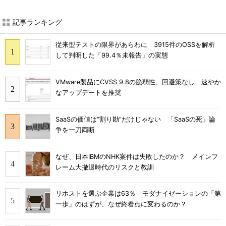
記事ランキング
従来型テストの限界があらわに 3915件のOSSを解析
して判明した「99.4％未報告」の実態
VMware製品にCVSS 9.8の脆弱性、回避策なし 速やか
なアップデートを推奨
SaaSの価値は“割り勘”だけじゃない 「SaaSの死」論
争を一刀両断
なぜ、日本IBMのNHK案件は失敗したのか？ メインフ
レーム大撤退時代のリスクと教訓
リホストを選ぶ企業は63％ モダナイゼーションの「第
一歩」のはずが、なぜ終着点に変わるのか？