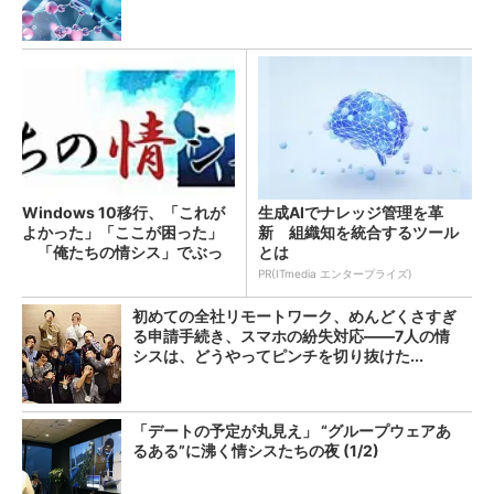
Windows 10移行、「これが
生成AIでナレッジ管理を革
よかった」「ここが困った」
新 組織知を統合するツール
「俺たちの情シス」でぶっ
とは
ちゃけてみませんか？
PR(ITmedia エンタープライズ)
初めての全社リモートワーク、めんどくさすぎ
る申請手続き、スマホの紛失対応――7人の情
シスは、どうやってピンチを切り抜けた...
「デートの予定が丸見え」 “グループウェアあ
るある”に沸く情シスたちの夜 (1/2)