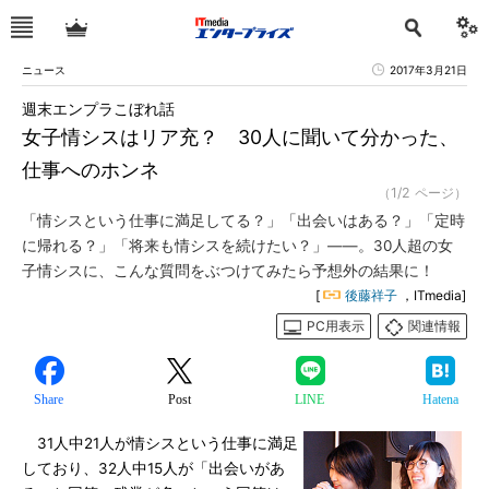
ニュース
2017年3月21日
週末エンプラこぼれ話
女子情シスはリア充？ 30人に聞いて分かった、
仕事へのホンネ
（1/2 ページ）
「情シスという仕事に満足してる？」「出会いはある？」「定時
に帰れる？」「将来も情シスを続けたい？」――。30人超の女
子情シスに、こんな質問をぶつけてみたら予想外の結果に！
[
後藤祥子
，ITmedia]
PC用表示
関連情報
Share
Post
LINE
Hatena
31人中21人が情シスという仕事に満足
しており、32人中15人が「出会いがあ