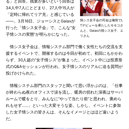
る」と回答。残業が多いという回答は
34人中7人にとどまり、27人中15人が
「定時に帰れてリア充」と感じている
情シス女子会の司会は俺情でL
――。3月16日、ジョーシスとGaiaxが
Tデビューを果たしたモモコさ
行った「情シス女子会」で、こんな“女
んと、Gaiaxの情シス女子、エ
子情シスの実態”が明らかになった。
リさん
情シス女子会は、情報システム部門で働く女性たちの交流を支
援するイベントで、開催するのは今回が初めて。初回にもかかわ
らず、30人超の“女子情シス”が集まった。イベント中には投票形
式のQ&Aセッションが行われ、女子情シスのリアルに迫る質問が
投げかけられた。
情報システム部門のスタッフと聞いて思い浮かぶのは、「仕事
が終わらぬ夜のオフィスで涙を流し、暖房の切れた深夜はサーバ
ルームで暖をとり、みんなに“やって当たり前”と思われ、褒めら
れもせず……」といった大変そうな姿。しかし、イベントに参加
した女子情シスの皆さんは、そんなイメージとはほど遠いよう
だ。