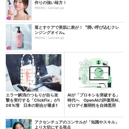
作りの強い味方！
PR(DHC｜CanCam.jp)
落とすケアで美肌に差が！〝潤い呼び込むクレ
ンジングオイル〟
PR(DHC｜CanCam.jp)
エラー解消のつもりが自ら攻
AIが「プロキシを突破する」
撃を実行する「ClickFix」が1
時代へ OpenAIの評価用AI、
08％増 日本の割合が最多1
ゼロデイ脆弱性を自律悪用
4％
アクセンチュアのコンサルが「知識やスキル」
より大切にする視点