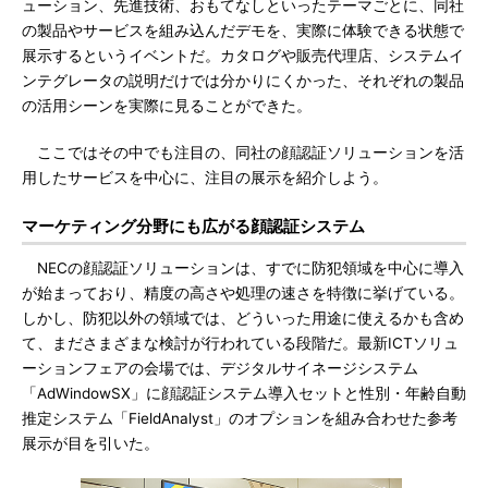
ューション、先進技術、おもてなしといったテーマごとに、同社
の製品やサービスを組み込んだデモを、実際に体験できる状態で
展示するというイベントだ。カタログや販売代理店、システムイ
ンテグレータの説明だけでは分かりにくかった、それぞれの製品
の活用シーンを実際に見ることができた。
ここではその中でも注目の、同社の顔認証ソリューションを活
用したサービスを中心に、注目の展示を紹介しよう。
マーケティング分野にも広がる顔認証システム
NECの顔認証ソリューションは、すでに防犯領域を中心に導入
が始まっており、精度の高さや処理の速さを特徴に挙げている。
しかし、防犯以外の領域では、どういった用途に使えるかも含め
て、まださまざまな検討が行われている段階だ。最新ICTソリュ
ーションフェアの会場では、デジタルサイネージシステム
「AdWindowSX」に顔認証システム導入セットと性別・年齢自動
推定システム「FieldAnalyst」のオプションを組み合わせた参考
展示が目を引いた。