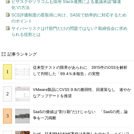
ビザスクやソラコムも採用 Slack連携による稟議承認“爆速
化”の方法
SCS評価制度の星取得に向け、SASEで効率的に対応するため
のポイント
サイバーリスクはIT部門だけの問題ではない? 取締役会に求め
られる役割とは
記事ランキング
従来型テストの限界があらわに 3915件のOSSを解析
して判明した「99.4％未報告」の実態
VMware製品にCVSS 9.8の脆弱性、回避策なし 速やか
なアップデートを推奨
SaaSの価値は“割り勘”だけじゃない 「SaaSの死」論
争を一刀両断
なぜ、日本IBMのNHK案件は失敗したのか？ メインフ