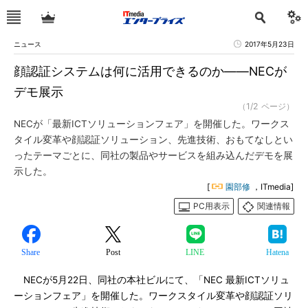
ニュース
2017年5月23日
顔認証システムは何に活用できるのか――NECが
デモ展示
（1/2 ページ）
NECが「最新ICTソリューションフェア」を開催した。ワークス
タイル変革や顔認証ソリューション、先進技術、おもてなしとい
ったテーマごとに、同社の製品やサービスを組み込んだデモを展
示した。
[
園部修
，ITmedia]
PC用表示
関連情報
Share
Post
LINE
Hatena
NECが5月22日、同社の本社ビルにて、「NEC 最新ICTソリュ
ーションフェア」を開催した。ワークスタイル変革や顔認証ソリ