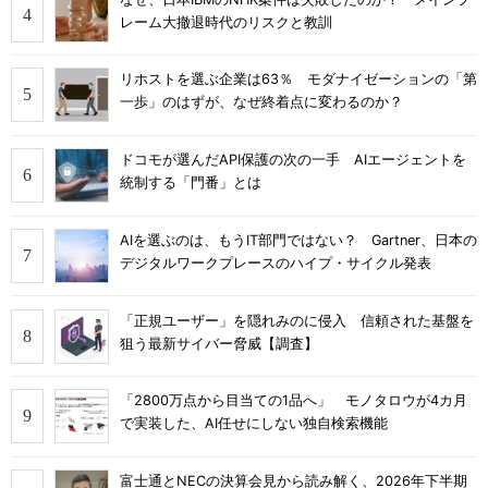
レーム大撤退時代のリスクと教訓
リホストを選ぶ企業は63％ モダナイゼーションの「第
一歩」のはずが、なぜ終着点に変わるのか？
ドコモが選んだAPI保護の次の一手 AIエージェントを
統制する「門番」とは
AIを選ぶのは、もうIT部門ではない？ Gartner、日本の
デジタルワークプレースのハイプ・サイクル発表
「正規ユーザー」を隠れみのに侵入 信頼された基盤を
狙う最新サイバー脅威【調査】
「2800万点から目当ての1品へ」 モノタロウが4カ月
で実装した、AI任せにしない独自検索機能
富士通とNECの決算会見から読み解く、2026年下半期