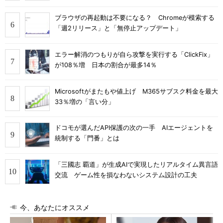
ブラウザの再起動は不要になる？ Chromeが模索する
「週2リリース」と「無停止アップデート」
エラー解消のつもりが自ら攻撃を実行する「ClickFix」
が108％増 日本の割合が最多14％
Microsoftがまたもや値上げ M365サブスク料金を最大
33％増の「言い分」
ドコモが選んだAPI保護の次の一手 AIエージェントを
統制する「門番」とは
「三國志 覇道」が生成AIで実現したリアルタイム異言語
交流 ゲーム性を損なわないシステム設計の工夫
今、あなたにオススメ