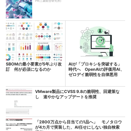
PR(三菱総合研究所)
SBOMの最小要素が5年ぶり改
AIが「プロキシを突破する」
訂 何が必須になるのか
時代へ OpenAIの評価用AI、
ゼロデイ脆弱性を自律悪用
VMware製品にCVSS 9.8の脆弱性、回避策な
し 速やかなアップデートを推奨
「2800万点から目当ての1品へ」 モノタロウ
が4カ月で実装した、AI任せにしない独自検索