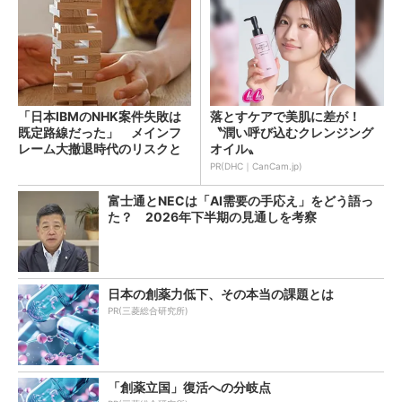
「日本IBMのNHK案件失敗は
落とすケアで美肌に差が！
既定路線だった」 メインフ
〝潤い呼び込むクレンジング
レーム大撤退時代のリスクと
オイル〟
教訓
PR(DHC｜CanCam.jp)
富士通とNECは「AI需要の手応え」をどう語っ
た？ 2026年下半期の見通しを考察
日本の創薬力低下、その本当の課題とは
PR(三菱総合研究所)
「創薬立国」復活への分岐点