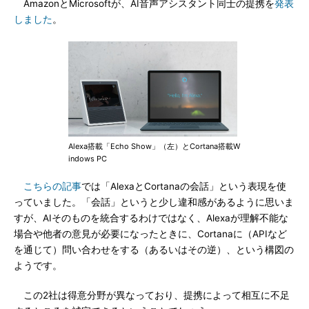
AmazonとMicrosoftが、AI音声アシスタント同士の提携を
発表
しました
。
Alexa搭載「Echo Show」（左）とCortana搭載W
indows PC
こちらの記事
では「AlexaとCortanaの会話」という表現を使
っていました。「会話」というと少し違和感があるように思いま
すが、AIそのものを統合するわけではなく、Alexaが理解不能な
場合や他者の意見が必要になったときに、Cortanaに（APIなど
を通じて）問い合わせをする（あるいはその逆）、という構図の
ようです。
この2社は得意分野が異なっており、提携によって相互に不足