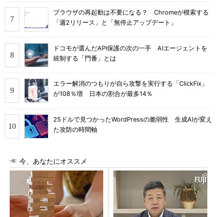
ブラウザの再起動は不要になる？ Chromeが模索する
「週2リリース」と「無停止アップデート」
ドコモが選んだAPI保護の次の一手 AIエージェントを
統制する「門番」とは
エラー解消のつもりが自ら攻撃を実行する「ClickFix」
が108％増 日本の割合が最多14％
25ドルで見つかったWordPressの脆弱性 生成AIが変え
た攻防の時間軸
今、あなたにオススメ