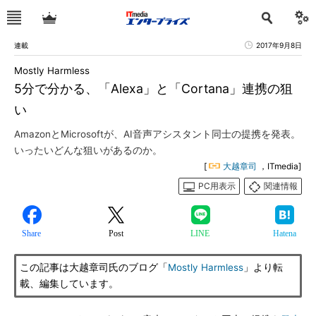
連載
2017年9月8日
Mostly Harmless
5分で分かる、「Alexa」と「Cortana」連携の狙
い
AmazonとMicrosoftが、AI音声アシスタント同士の提携を発表。
いったいどんな狙いがあるのか。
[
大越章司
，ITmedia]
PC用表示
関連情報
Share
Post
LINE
Hatena
この記事は大越章司氏のブログ「
Mostly Harmless
」より転
載、編集しています。