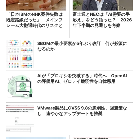
「日本IBMのNHK案件失敗は
富士通とNECは「AI需要の手
既定路線だった」 メインフ
応え」をどう語った？ 2026
レーム大撤退時代のリスクと
年下半期の見通しを考察
教訓
SBOMの最小要素が5年ぶり改訂 何が必須に
なるのか
AIが「プロキシを突破する」時代へ OpenAI
の評価用AI、ゼロデイ脆弱性を自律悪用
VMware製品にCVSS 9.8の脆弱性、回避策な
し 速やかなアップデートを推奨