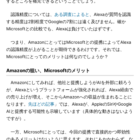
するところを補完できるということでしょう。
認識精度については、
ある調査によると
、Alexaが質問を認識
する精度は2割程度でGoogleの7割には遠く及びません。確か
Microsoftとの比較でも、Alexaは負けていたはずです。
つまり、AmazonにとってはMicrosoftとの提携によってAlexa
の認識精度が上がることが期待できるわけです。それでは、
Microsoftにとってのメリットは何なのでしょうか？
Amazonの狙い、Microsoftのメリット
Amazonにしてみれば、他社と提携しようがAIを外部に頼ろう
が、Alexaというプラットフォームが強化されれば、Alexa経由で
の売り上げが増え、そこからAmazonへの収益が生まれることに
なります。
先ほどの記事
」では、Alexaが、AppleのSiriやGoogle
AIと提携する可能性も示唆しています（具体的な動きはないよう
ですが）。
一方、Microsoftにとっては、今回の提携で直接的かつ即効性
のあるメリットはないように思えます。それにもかかわらず、な