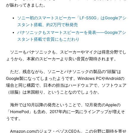
が賑わってきました。
ソニー初のスマートスピーカー「LF-S50G」はGoogleアシ
スタント搭載、約2万円で秋発売
パナソニックもスマートスピーカーを発表――Googleアシ
スタント搭載で音質にもこだわり
ソニーもパナソニックも、スピーカーやマイクは得意分野でし
ょうから、本家のスピーカーより良い音質が期待されます。
ただ、残念ながら、ソニーとパナソニックの製品の“頭脳”は
Google製になってしまったようです。Windows PCやAndroidの
場合と同じ構図で、日本の担当はハードウェアで、ソフトウェア
（頭脳）は米国頼り、ということなのでしょうか。
海外では10月以降の発売ということで、12月発売のAppleの
「HomePod」も含め、2017年内に一気にラインアップが増えそ
うです。
Amazon.comのジェフ・ベゾスCEOも、この分野に期待を寄せ