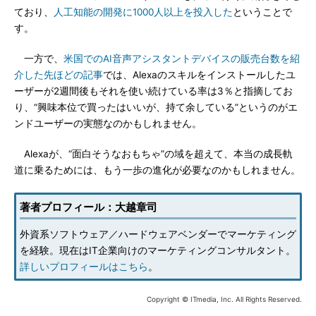
ており、
人工知能の開発に1000人以上を投入した
ということで
す。
一方で、
米国でのAI音声アシスタントデバイスの販売台数を紹
介した先ほどの記事
では、Alexaのスキルをインストールしたユ
ーザーが2週間後もそれを使い続けている率は3％と指摘してお
り、“興味本位で買ったはいいが、持て余している”というのがエ
ンドユーザーの実態なのかもしれません。
Alexaが、“面白そうなおもちゃ”の域を超えて、本当の成長軌
道に乗るためには、もう一歩の進化が必要なのかもしれません。
著者プロフィール：大越章司
外資系ソフトウェア／ハードウェアベンダーでマーケティング
を経験。現在はIT企業向けのマーケティングコンサルタント。
詳しいプロフィールはこちら
。
Copyright © ITmedia, Inc. All Rights Reserved.