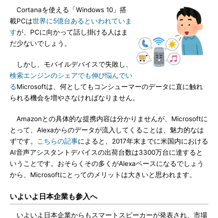
Cortanaを使える「Windows 10」搭
載PCは
世界に5億台あるといわれていま
す
が、PCに向かって話し掛ける人はま
だ少ないでしょう。
しかし、モバイルデバイスで失敗し、
検索エンジンのシェアでも伸び悩んでい
る
Microsoftは、何としてもコンシューマーのデータに直に触れ
られる機会を増やさなければなりません。
Amazonとの具体的な提携内容は分かりませんが、Microsoftに
とって、Alexaからのデータが流入してくることは、魅力的なは
ずです。
こちらの記事
によると、2017年末までに米国内における
AI音声アシスタントデバイスの出荷台数は3300万台に達すると
いうことです。おそらくその多くがAlexaベースになるでしょう
から、Microsoftにとってのメリットは大きいと思われます。
いよいよ日本企業も参入へ
いよいよ日本企業からもスマートスピーカーが発表され、市場