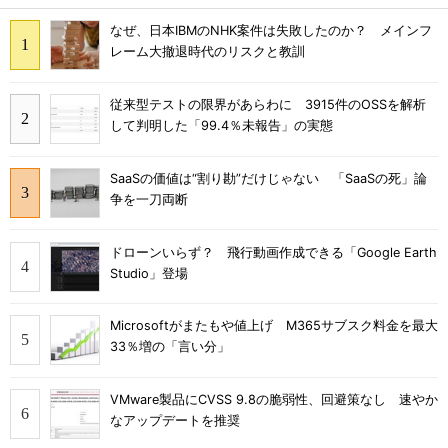
なぜ、日本IBMのNHK案件は失敗したのか？ メインフ
レーム大撤退時代のリスクと教訓
従来型テストの限界があらわに 3915件のOSSを解析
して判明した「99.4％未報告」の実態
SaaSの価値は“割り勘”だけじゃない 「SaaSの死」論
争を一刀両断
ドローンいらず？ 飛行動画作成できる「Google Earth
Studio」登場
Microsoftがまたもや値上げ M365サブスク料金を最大
33％増の「言い分」
VMware製品にCVSS 9.8の脆弱性、回避策なし 速やか
なアップデートを推奨