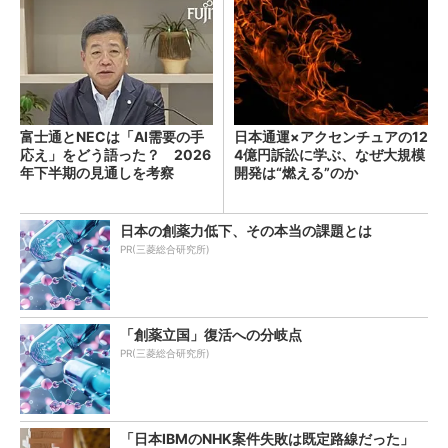
富士通とNECは「AI需要の手
日本通運×アクセンチュアの12
応え」をどう語った？ 2026
4億円訴訟に学ぶ、なぜ大規模
年下半期の見通しを考察
開発は“燃える”のか
日本の創薬力低下、その本当の課題とは
PR(三菱総合研究所)
「創薬立国」復活への分岐点
PR(三菱総合研究所)
「日本IBMのNHK案件失敗は既定路線だった」