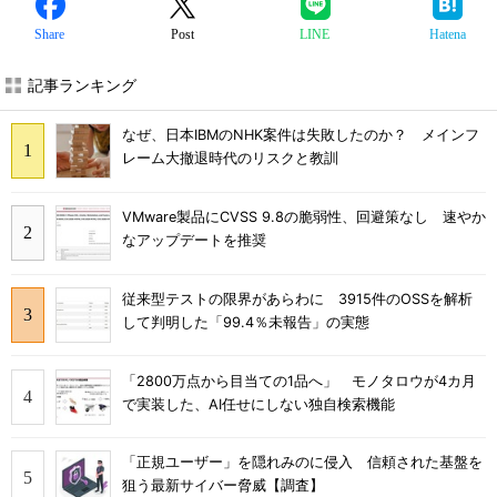
Share
Post
LINE
Hatena
記事ランキング
なぜ、日本IBMのNHK案件は失敗したのか？ メインフ
レーム大撤退時代のリスクと教訓
VMware製品にCVSS 9.8の脆弱性、回避策なし 速やか
なアップデートを推奨
従来型テストの限界があらわに 3915件のOSSを解析
して判明した「99.4％未報告」の実態
「2800万点から目当ての1品へ」 モノタロウが4カ月
で実装した、AI任せにしない独自検索機能
「正規ユーザー」を隠れみのに侵入 信頼された基盤を
狙う最新サイバー脅威【調査】