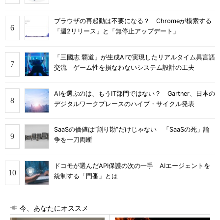
ブラウザの再起動は不要になる？ Chromeが模索する
「週2リリース」と「無停止アップデート」
「三國志 覇道」が生成AIで実現したリアルタイム異言語
交流 ゲーム性を損なわないシステム設計の工夫
AIを選ぶのは、もうIT部門ではない？ Gartner、日本の
デジタルワークプレースのハイプ・サイクル発表
SaaSの価値は“割り勘”だけじゃない 「SaaSの死」論
争を一刀両断
ドコモが選んだAPI保護の次の一手 AIエージェントを
統制する「門番」とは
今、あなたにオススメ