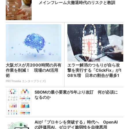
メインフレーム大撤退時代のリスクと教訓
大阪ガスが月2000時間の共有
エラー解消のつもりが自ら攻
作業を削減！ 現場のAI活用
撃を実行する「ClickFix」が1
術
08％増 日本の割合が最多1
4％
PR(ITmedia エンタープライズ)
SBOMの最小要素が5年ぶり改訂 何が必須に
なるのか
AIが「プロキシを突破する」時代へ OpenAI
の評価用AI、ゼロデイ脆弱性を自律悪用