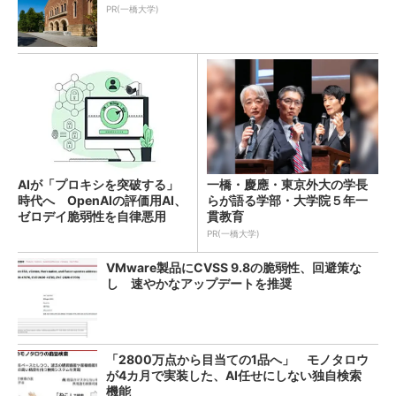
PR(一橋大学)
AIが「プロキシを突破する」
一橋・慶應・東京外大の学長
時代へ OpenAIの評価用AI、
らが語る学部・大学院５年一
ゼロデイ脆弱性を自律悪用
貫教育
PR(一橋大学)
VMware製品にCVSS 9.8の脆弱性、回避策な
し 速やかなアップデートを推奨
「2800万点から目当ての1品へ」 モノタロウ
が4カ月で実装した、AI任せにしない独自検索
機能