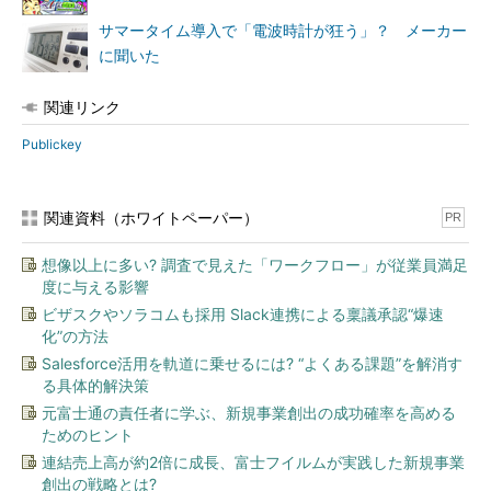
サマータイム導入で「電波時計が狂う」？ メーカー
に聞いた
関連リンク
Publickey
関連資料（ホワイトペーパー）
PR
想像以上に多い? 調査で見えた「ワークフロー」が従業員満足
度に与える影響
ビザスクやソラコムも採用 Slack連携による稟議承認“爆速
化”の方法
Salesforce活用を軌道に乗せるには? “よくある課題”を解消す
る具体的解決策
元富士通の責任者に学ぶ、新規事業創出の成功確率を高める
ためのヒント
連結売上高が約2倍に成長、富士フイルムが実践した新規事業
創出の戦略とは?