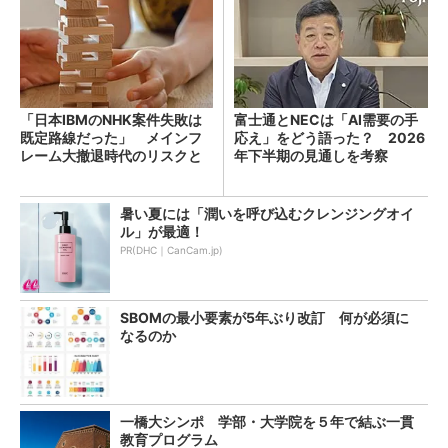
「日本IBMのNHK案件失敗は
富士通とNECは「AI需要の手
既定路線だった」 メインフ
応え」をどう語った？ 2026
レーム大撤退時代のリスクと
年下半期の見通しを考察
教訓
暑い夏には「潤いを呼び込むクレンジングオイ
ル」が最適！
PR(DHC｜CanCam.jp)
SBOMの最小要素が5年ぶり改訂 何が必須に
なるのか
一橋大シンポ 学部・大学院を５年で結ぶ一貫
教育プログラム