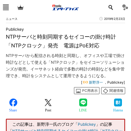
ニュース
2019年2月23日
Publickey
NTPサーバと時刻同期するセイコーの掛け時計
「NTPクロック」発売 電源はPoE対応
NTPサーバから配信される時刻と同期し、オフィスや工場で掛け
時計などとして使える「NTPクロック」をセイコーソリューショ
ンズが発売。イーサネット経由で多数の時計の時刻などを集中管
理でき、時計をシステムとして運用できるようになる。
[
新野淳一
，Publickey]
PC用表示
関連情報
Share
Post
LINE
Hatena
この記事は、新野淳一氏のブログ「
Publickey
」の記事