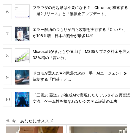
ブラウザの再起動は不要になる？ Chromeが模索する
「週2リリース」と「無停止アップデート」
エラー解消のつもりが自ら攻撃を実行する「ClickFix」
が108％増 日本の割合が最多14％
Microsoftがまたもや値上げ M365サブスク料金を最大
33％増の「言い分」
ドコモが選んだAPI保護の次の一手 AIエージェントを
統制する「門番」とは
「三國志 覇道」が生成AIで実現したリアルタイム異言語
交流 ゲーム性を損なわないシステム設計の工夫
今、あなたにオススメ