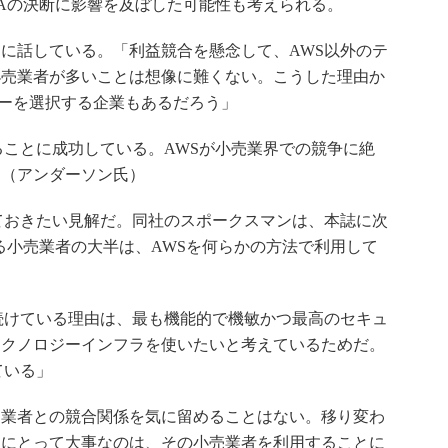
Aの決断に影響を及ぼした可能性も考えられる。
ように話している。「利益競合を懸念して、AWS以外のテ
小売業者が多いことは想像に難くない。こうした理由か
ロバイダーを選択する企業もあるだろう」
ことに成功している。AWSが小売業界での競争に絶
」（アンダーソン氏）
ておきたい見解だ。同社のスポークスマンは、本誌に次
する小売業者の大半は、AWSを何らかの方法で利用して
続けている理由は、最も機能的で機敏かつ最高のセキュ
テクノロジーインフラを使いたいと考えているためだ。
ている」
業者との競合関係を気に留めることはない。移り変わ
ーにとって大事なのは、その小売業者を利用することに