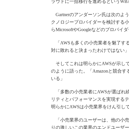
ラウドに一括移行を進めるというWB
Gartnerのアンダーソン氏は次の
クノロジープロバイダーを検討する
らMicrosoftやGoogleなどのプ
「AWSも多くの小売業者を魅了する
対に敗れると決まったわけではない
そしてこれは明らかにAWSが示し
のように語った。「Amazonと競合
いる」
「多数の小売業者にAWSが選ばれ
リティとパフォーマンスを実現する
明らかにAWSは小売業界をけん引し
「小売業界のユーザーは、他の小売
りの激しいこの業界のエンドユーザ