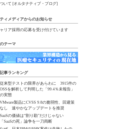
ついて [オルタナティブ・ブログ]
ティメディアからのお知らせ
ャリア採用の応募を受け付けています
のテーマ
記事ランキング
従来型テストの限界があらわに 3915件の
OSSを解析して判明した「99.4％未報告」
の実態
VMware製品にCVSS 9.8の脆弱性、回避策
なし 速やかなアップデートを推奨
SaaSの価値は“割り勘”だけじゃない
「SaaSの死」論争を一刀両断
なぜ、日本IBMのNHK案件は失敗したの