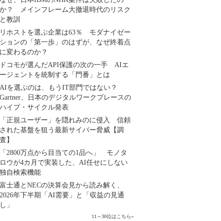
か？ メインフレーム大撤退時代のリスク
と教訓
リホストを選ぶ企業は63％ モダナイゼー
ションの「第一歩」のはずが、なぜ終着点
に変わるのか？
ドコモが選んだAPI保護の次の一手 AIエ
ージェントを統制する「門番」とは
AIを選ぶのは、もうIT部門ではない？
Gartner、日本のデジタルワークプレースの
ハイプ・サイクル発表
「正規ユーザー」を隠れみのに侵入 信頼
された基盤を狙う最新サイバー脅威【調
査】
「2800万点から目当ての1品へ」 モノタ
ロウが4カ月で実装した、AI任せにしない
独自検索機能
富士通とNECの決算会見から読み解く、
2026年下半期「AI需要」と「収益の見通
し」
11～30位はこちら
»