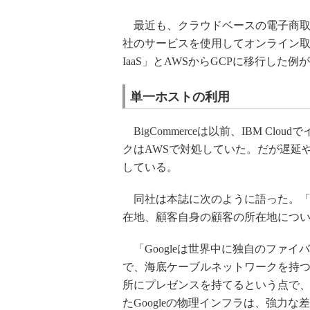
最近も、クラウドベースの電子商取引プ
社のサービスを使用してオンライン取引
IaaS」とAWSからGCPに移行した例
単一ホストの利用
BigCommerceは以前、IBM C
クはAWSで対処していた。だが遅延や
している。
同社は本誌に次のように語った。「
在地、顧客自身の顧客の所在地につい
「Googleは世界中に独自のファ
で、海底ケーブルネットワークを持つの
所にプレゼンスを持てるという点で
たGoogleの物理インフラは、強力