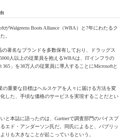
t
algreens Boots Alliance（WBA）と7年にわたるク
した。
品の著名なブランドを多数保有しており、ドラッグス
万5000人以上の従業員を抱えるWBAは、ITインフラの
ft 365」を38万人の従業員に導入することにMicrosoftと
業の重要な目標はヘルスケアを人々に届ける方法を変
特化した、手頃な価格のサービスを実現することだとい
本誌に語ったのは、Gartnerで調査部門のバイスプ
めるエド・アンダーソン氏だ。同氏によると、パブリッ
トよりも大きなことが起こっているという。