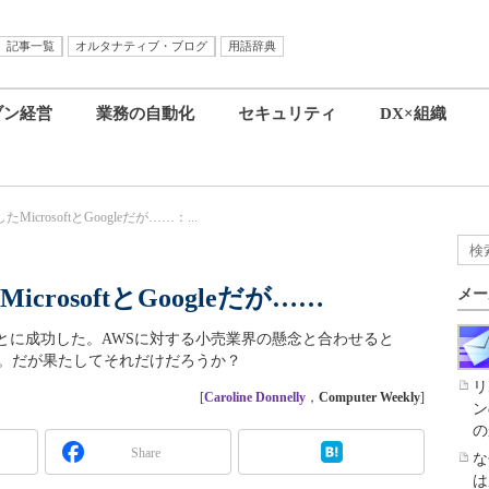
記事一覧
オルタナティブ・ブログ
用語辞典
ブン経営
業務の自動化
セキュリティ
DX×組織
crosoftとGoogleだが……：...
rosoftとGoogleだが……
メー
客を奪うことに成功した。AWSに対する小売業界の懸念と合わせると
る。だが果たしてそれだけだろうか？
リ
[
Caroline Donnelly
，
Computer Weekly
]
ン
の
Share
な
は