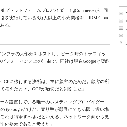
ラットフォームプロバイダーBigCommerceが、同
を実行している6万人以上の小売業者を「IBM Cloud
がある。
loudでインフラの大部分をホストし、ピーク時のトラフィッ
パフォーマンス上の理由で、同社は現在Googleと契約
GCPに移行する決断は、主に顧客のためだ。顧客の所
て考えたとき、GCPが適切だと判断した」
イバーを設置している唯一のホスティングプロバイダー
もGoogleだけだ。売り手が顧客にできる限り近い場
、これは特筆すべきだといえる。ネットワーク面から見
な差別化要素であると考えた」