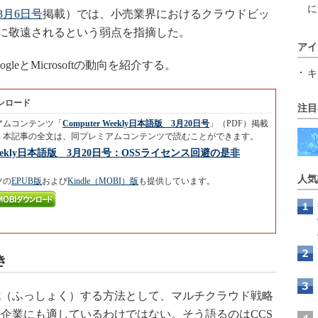
に
 3月6日号
掲載）では、小売業界におけるクラウドビッ
者に敬遠されるという弱点を指摘した。
アイ
eとMicrosoftの動向を紹介する。
キ
ウンロード
注目
アムコンテンツ「
Computer Weekly日本語版 3月20日号
」（PDF）掲載
。本記事の全文は、同プレミアムコンテンツで読むことができます。
 Weekly日本語版 3月20日号：OSSライセンス回避の是非
人気
ツの
EPUB版
および
Kindle（MOBI）版
も提供しています。
き
（ふっしょく）する方法として、マルチクラウド戦略
企業にも適しているわけではない。そう語るのはCCS