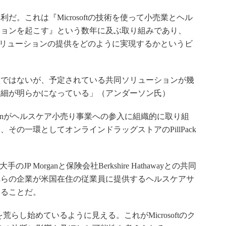
5の大勝利だ。これは『Microsoftの技術を使って小売業とヘル
ションを起こす』という数年に及ぶ取り組みであり、
タルソリューションの提供をどのように実現するかというビ
ではないが、予定されている共同ソリューションが幾
詳細が明らかになっている」（アンダーソン氏）
onがヘルスケア小売り事業への参入に組織的に取り組
その一環としてオンラインドラッグストアのPillPack
JP Morganと保険会社Berkshire Hathawayとの共同
れらの企業が米国在住の従業員に提供するヘルスケアサ
することだ。
荒らし始めているように見える。これがMicrosoftのク