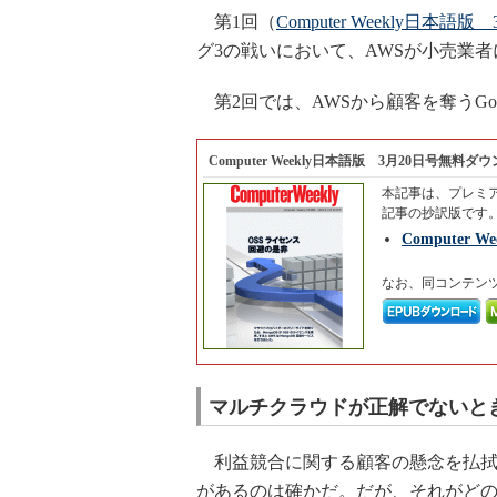
第1回（
Computer Weekly日本語版
グ3の戦いにおいて、AWSが小売業
第2回では、AWSから顧客を奪うGoogl
Computer Weekly日本語版 3月20日号無料ダ
本記事は、プレミ
記事の抄訳版です
Computer
なお、同コンテン
マルチクラウドが正解でないと
利益競合に関する顧客の懸念を払拭
があるのは確かだ。だが、それがどの