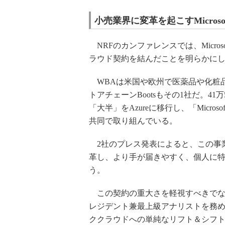
小売業界に変革を起こすMicrosof
NRFのカンファレンスでは、MicrosoftがW
ラウド契約を結んだことを明らかに
WBAは米国や欧州で医薬品や化粧
トアチェーンBootsもその1社だ。41
「大半」をAzureに移行し、「Microso
共同で取り組んでいる。
2社のプレス発表によると、この事
革し、より手が届きやすく、個人に
う。
この契約の重大さを軽視すべきでないと
レジデント兼最上級アナリストを務
ククラウドへの単純なリフト＆シフ