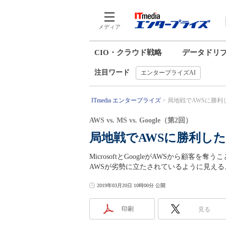
メディア
CIO・クラウド戦略
データドリ
注目ワード
エンタープライズAI
ITmedia エンタープライズ
局地戦でAWSに勝利したMi
AWS vs. MS vs. Google（第2回）
局地戦でAWSに勝利したMic
MicrosoftとGoogleがAWSから顧
AWSが劣勢に立たされているように見え
2019年03月20日 10時00分 公開
印刷
見る