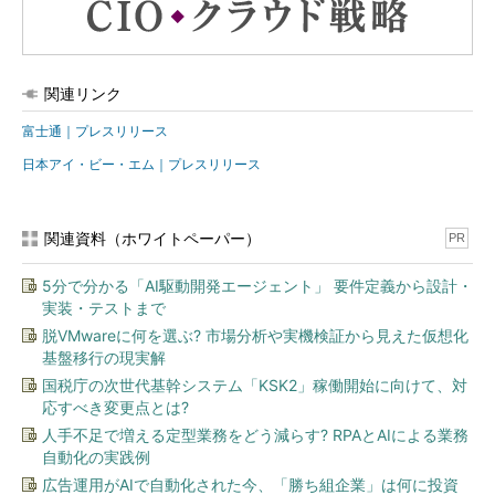
関連リンク
富士通｜プレスリリース
日本アイ・ビー・エム｜プレスリリース
関連資料（ホワイトペーパー）
PR
5分で分かる「AI駆動開発エージェント」 要件定義から設計・
実装・テストまで
脱VMwareに何を選ぶ? 市場分析や実機検証から見えた仮想化
基盤移行の現実解
国税庁の次世代基幹システム「KSK2」稼働開始に向けて、対
応すべき変更点とは?
人手不足で増える定型業務をどう減らす? RPAとAIによる業務
自動化の実践例
広告運用がAIで自動化された今、「勝ち組企業」は何に投資