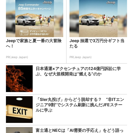
Jeepで家族と夏一番の大冒険
Jeep 抽選で3万円分ギフト当
へ！
たる
PR(Jeep Japan)
PR(Jeep Japan)
日本通運×アクセンチュアの124億円訴訟に学
ぶ、なぜ大規模開発は“燃える”のか
「SIer丸投げ」からどう脱却する？ “非ITエン
ジニア9割”でシステム刷新に挑んだJFEスチー
ルに学ぶ
富士通とNECは「AI需要の手応え」をどう語っ