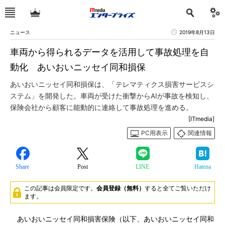
ニュース
2019年8月13日
車両から得られるデータを活用して事故処理を自
動化 あいおいニッセイ同和損保
あいおいニッセイ同和損保は、「テレマティクス損害サービスシ
ステム」を開発した。車両が受けた衝撃からAIが事故を検知し、
保険会社から顧客に能動的に連絡して事故処理を進める。
[ITmedia]
PC用表示
関連情報
Share
Post
LINE
Hatena
この記事は会員限定です。
会員登録（無料）
すると全てご覧いただけ
ます。
あいおいニッセイ同和損害保険（以下、あいおいニッセイ同和