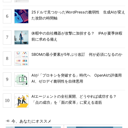
25ドルで見つかったWordPressの脆弱性 生成AIが変え
た攻防の時間軸
休暇中の自社機器が攻撃に加担する？ IPAが夏季休暇
前に求める備え
SBOMの最小要素が5年ぶり改訂 何が必須になるのか
AIが「プロキシを突破する」時代へ OpenAIの評価用
AI、ゼロデイ脆弱性を自律悪用
AIエージェントの全社展開、どうやれば成功する？
「点の成功」を「面の変革」に変える道筋
今、あなたにオススメ