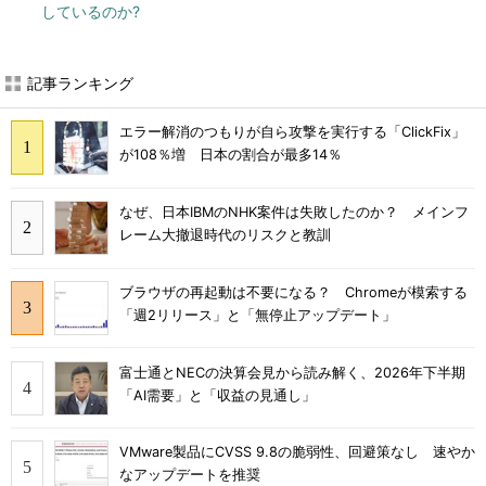
しているのか?
記事ランキング
エラー解消のつもりが自ら攻撃を実行する「ClickFix」
が108％増 日本の割合が最多14％
なぜ、日本IBMのNHK案件は失敗したのか？ メインフ
レーム大撤退時代のリスクと教訓
ブラウザの再起動は不要になる？ Chromeが模索する
「週2リリース」と「無停止アップデート」
富士通とNECの決算会見から読み解く、2026年下半期
「AI需要」と「収益の見通し」
VMware製品にCVSS 9.8の脆弱性、回避策なし 速やか
なアップデートを推奨