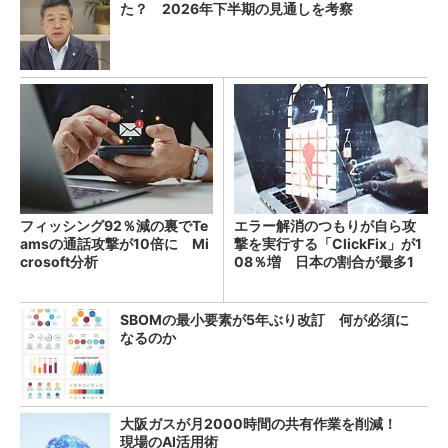
た？ 2026年下半期の見通しを考察
フィッシング92％減の裏でTe
エラー解消のつもりが自ら攻
amsの通話攻撃が10倍に Mi
撃を実行する「ClickFix」が1
crosoft分析
08％増 日本の割合が最多1
4％
SBOMの最小要素が5年ぶり改訂 何が必須に
なるのか
大阪ガスが月2000時間の共有作業を削減！
現場のAI活用術