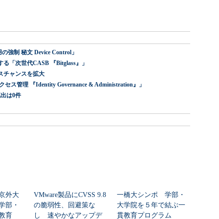
 秘文 Device Control」
世代CASB 『Bitglass』」
スチャンスを拡大
dentity Governance & Administration』」
出は0件
京外大
VMware製品にCVSS 9.8
一橋大シンポ 学部・
学部・
の脆弱性、回避策な
大学院を５年で結ぶ一
教育
し 速やかなアップデ
貫教育プログラム