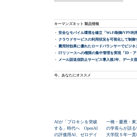
キーマンズネット 製品情報
安全なモバイル環境を確立「Wi-Fi制御/VPN利用の強制
クラウドサービスの利用状況を可視化して制御する「次
費用対効果に優れたロードバランサーでビジネ
ITリソースへの権限の集中管理を実現「ID・アクセス管理 『I
メール誤送信防止サービス導入後2年、データ流
今、あなたにオススメ
AIが「プロキシを突破
一橋・慶應・東
する」時代へ OpenAI
の学長らが語る
の評価用AI、ゼロデイ
大学院５年一貫