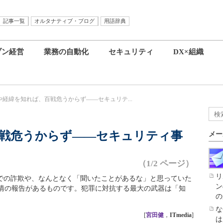
記事一覧
オルタナティブ・ブログ
用語辞典
ブン経営
業務の自動化
セキュリティ
DX×組織
や経緯を知れば、百戦危うからず――セキュリテ...
戦危うからず――セキュリティ事
メー
（1/2 ページ）
リ
Sでの詐欺や、なんとなく「聞いたことがあるな」と思っていた
ン
情の報告があるものです。犯罪に対抗する最大の武器は「知
の
な
[
宮田健
，
ITmedia
]
は