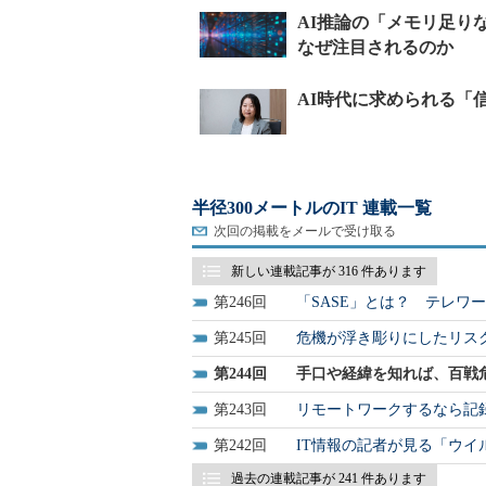
半径300メートルのIT 連載一覧
次回の掲載をメールで受け取る
新しい連載記事が 316 件あります
246
「SASE」とは？ テレワ
245
危機が浮き彫りにしたリス
244
手口や経緯を知れば、百戦
243
リモートワークするなら記
242
IT情報の記者が見る「ウ
過去の連載記事が 241 件あります