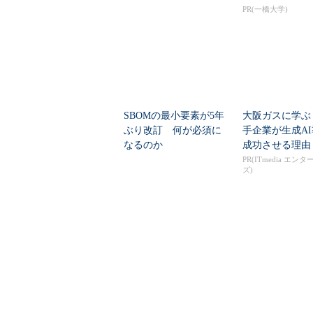
脆弱性を自...
PR(一橋大学)
SBOMの最小要素が5年
大阪ガスに学ぶ
ぶり改訂 何が必須に
手企業が生成A
なるのか
成功させる理由
PR(ITmedia エン
ズ)