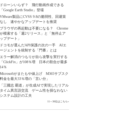
ドローンいらず？ 飛行動画作成できる
「Google Earth Studio」登場
VMware製品にCVSS 9.8の脆弱性、回避策
なし 速やかなアップデートを推奨
ブラウザの再起動は不要になる？ Chrome
が模索する「週2リリース」と「無停止ア
ップデート」
ドコモが選んだAPI保護の次の一手 AIエ
ージェントを統制する「門番」とは
エラー解消のつもりが自ら攻撃を実行する
「ClickFix」が108％増 日本の割合が最多
14％
Microsoftがまたもや値上げ M365サブスク
料金を最大33％増の「言い分」
「三國志 覇道」が生成AIで実現したリアル
タイム異言語交流 ゲーム性を損なわない
システム設計の工夫
11～30位はこちら
»