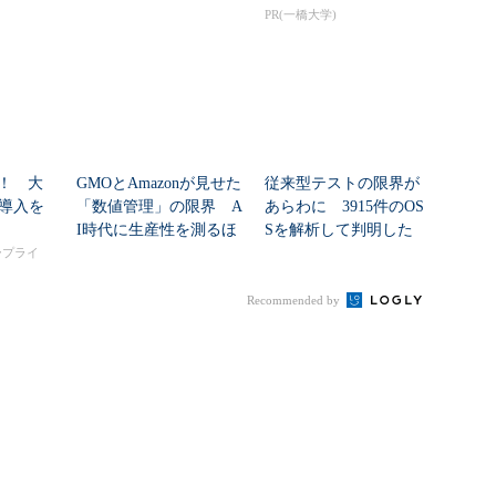
ートを推...
PR(一橋大学)
！ 大
GMOとAmazonが見せた
従来型テストの限界が
I導入を
「数値管理」の限界 A
あらわに 3915件のOS
I時代に生産性を測るほ
Sを解析して判明した
ど現場が...
「99.4％未...
タープライ
Recommended by