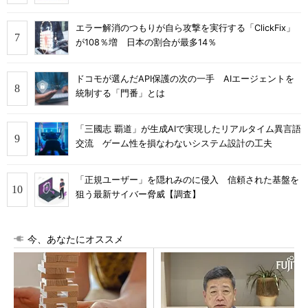
エラー解消のつもりが自ら攻撃を実行する「ClickFix」
が108％増 日本の割合が最多14％
ドコモが選んだAPI保護の次の一手 AIエージェントを
統制する「門番」とは
「三國志 覇道」が生成AIで実現したリアルタイム異言語
交流 ゲーム性を損なわないシステム設計の工夫
「正規ユーザー」を隠れみのに侵入 信頼された基盤を
狙う最新サイバー脅威【調査】
今、あなたにオススメ