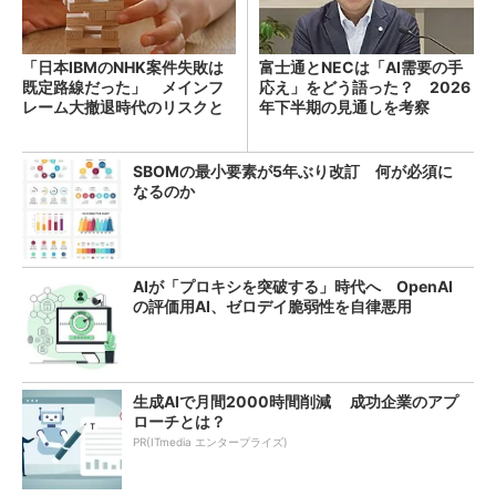
「日本IBMのNHK案件失敗は
富士通とNECは「AI需要の手
既定路線だった」 メインフ
応え」をどう語った？ 2026
レーム大撤退時代のリスクと
年下半期の見通しを考察
教訓
SBOMの最小要素が5年ぶり改訂 何が必須に
なるのか
AIが「プロキシを突破する」時代へ OpenAI
の評価用AI、ゼロデイ脆弱性を自律悪用
生成AIで月間2000時間削減 成功企業のアプ
ローチとは？
PR(ITmedia エンタープライズ)