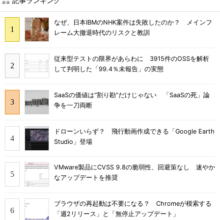
記事ランキング
なぜ、日本IBMのNHK案件は失敗したのか？ メインフ
レーム大撤退時代のリスクと教訓
従来型テストの限界があらわに 3915件のOSSを解析
して判明した「99.4％未報告」の実態
SaaSの価値は“割り勘”だけじゃない 「SaaSの死」論
争を一刀両断
ドローンいらず？ 飛行動画作成できる「Google Earth
Studio」登場
VMware製品にCVSS 9.8の脆弱性、回避策なし 速やか
なアップデートを推奨
ブラウザの再起動は不要になる？ Chromeが模索する
「週2リリース」と「無停止アップデート」