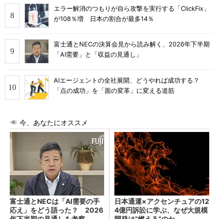
エラー解消のつもりが自ら攻撃を実行する「ClickFix」
が108％増 日本の割合が最多14％
富士通とNECの決算会見から読み解く、2026年下半期
「AI需要」と「収益の見通し」
AIエージェントの全社展開、どうやれば成功する？
「点の成功」を「面の変革」に変える道筋
今、あなたにオススメ
富士通とNECは「AI需要の手
日本通運×アクセンチュアの12
応え」をどう語った？ 2026
4億円訴訟に学ぶ、なぜ大規模
年下半期の見通しを考察
開発は“燃える”のか