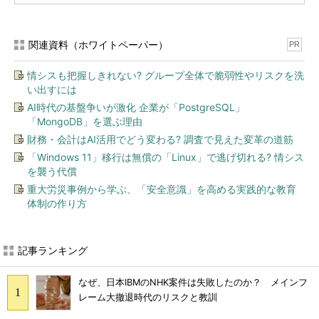
関連資料（ホワイトペーパー）
PR
情シスも把握しきれない? グループ全体で脆弱性やリスクを洗
い出すには
AI時代の基盤争いが激化 企業が「PostgreSQL」
「MongoDB」を選ぶ理由
財務・会計はAI活用でどう変わる? 調査で見えた変革の道筋
「Windows 11」移行は無償の「Linux」で逃げ切れる? 情シス
を襲う代償
重大労災事例から学ぶ、「安全意識」を高める実践的な教育
体制の作り方
記事ランキング
なぜ、日本IBMのNHK案件は失敗したのか？ メインフ
レーム大撤退時代のリスクと教訓