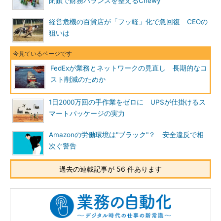
閉鎖で財務バランスを整えるChewy
経営危機の百貨店が「フッ軽」化で急回復 CEOの
狙いは
FedExが業務とネットワークの見直し 長期的なコ
スト削減のためか
1日2000万回の手作業をゼロに UPSが仕掛けるス
マートパッケージの実力
Amazonの労働環境は"ブラック"？ 安全違反で相
次ぐ警告
過去の連載記事が 56 件あります