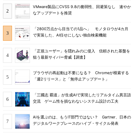
VMware製品にCVSS 9.8の脆弱性、回避策なし 速やか
なアップデートを推奨
「2800万点から目当ての1品へ」 モノタロウが4カ月
で実装した、AI任せにしない独自検索機能
「正規ユーザー」を隠れみのに侵入 信頼された基盤を
狙う最新サイバー脅威【調査】
ブラウザの再起動は不要になる？ Chromeが模索する
「週2リリース」と「無停止アップデート」
「三國志 覇道」が生成AIで実現したリアルタイム異言語
交流 ゲーム性を損なわないシステム設計の工夫
AIを選ぶのは、もうIT部門ではない？ Gartner、日本の
デジタルワークプレースのハイプ・サイクル発表