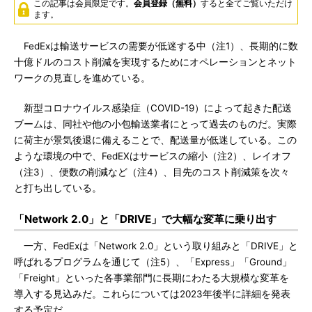
この記事は会員限定です。
会員登録（無料）
すると全てご覧いただけ
ます。
FedExは輸送サービスの需要が低迷する中（注1）、長期的に数
十億ドルのコスト削減を実現するためにオペレーションとネット
ワークの見直しを進めている。
新型コロナウイルス感染症（COVID-19）によって起きた配送
ブームは、同社や他の小包輸送業者にとって過去のものだ。実際
に荷主が景気後退に備えることで、配送量が低迷している。この
ような環境の中で、FedEXはサービスの縮小（注2）、レイオフ
（注3）、便数の削減など（注4）、目先のコスト削減策を次々
と打ち出している。
「Network 2.0」と「DRIVE」で大幅な変革に乗り出す
一方、FedExは「Network 2.0」という取り組みと「DRIVE」と
呼ばれるプログラムを通じて（注5）、「Express」「Ground」
「Freight」といった各事業部門に長期にわたる大規模な変革を
導入する見込みだ。これらについては2023年後半に詳細を発表
する予定だ