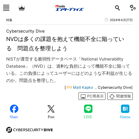
特集
2024年4月27日
Cybersecurity Dive
NVDは多くの課題を抱えて機能不全に陥ってい
る 問題点を整理しよう
NISTが運営する脆弱性データベース「National Vulnerability
Database」（NVD）は、過剰な負担によって機能不全に陥って
いる。この負債によってユーザーにはどのような不利益が生じる
のか。問題点を整理した。
[
Matt Kapko
，Cybersecurity Dive]
PC用表示
関連情報
Share
Post
LINE
Hatena