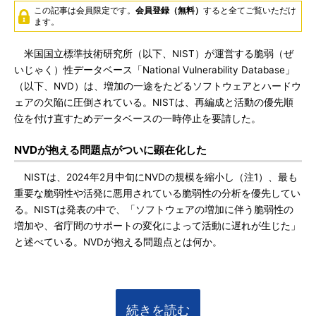
この記事は会員限定です。
会員登録（無料）
すると全てご覧いただけ
ます。
米国国立標準技術研究所（以下、NIST）が運営する脆弱（ぜ
いじゃく）性データベース「National Vulnerability Database」
（以下、NVD）は、増加の一途をたどるソフトウェアとハードウ
ェアの欠陥に圧倒されている。NISTは、再編成と活動の優先順
位を付け直すためデータベースの一時停止を要請した。
NVDが抱える問題点がついに顕在化した
NISTは、2024年2月中旬にNVDの規模を縮小し（注1）、最も
重要な脆弱性や活発に悪用されている脆弱性の分析を優先してい
る。NISTは発表の中で、「ソフトウェアの増加に伴う脆弱性の
増加や、省庁間のサポートの変化によって活動に遅れが生じた」
と述べている。NVDが抱える問題点とは何か。
続きを読む