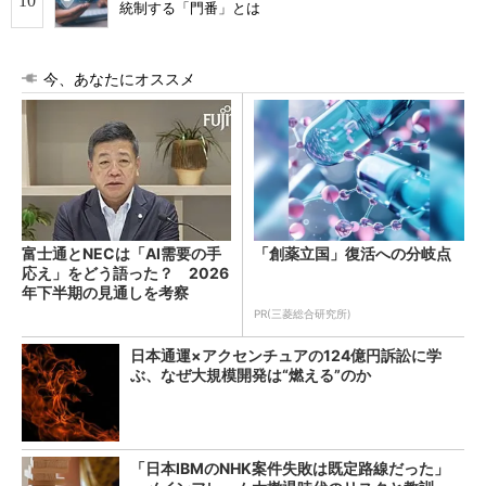
統制する「門番」とは
今、あなたにオススメ
富士通とNECは「AI需要の手
「創薬立国」復活への分岐点
応え」をどう語った？ 2026
年下半期の見通しを考察
PR(三菱総合研究所)
日本通運×アクセンチュアの124億円訴訟に学
ぶ、なぜ大規模開発は“燃える”のか
「日本IBMのNHK案件失敗は既定路線だった」