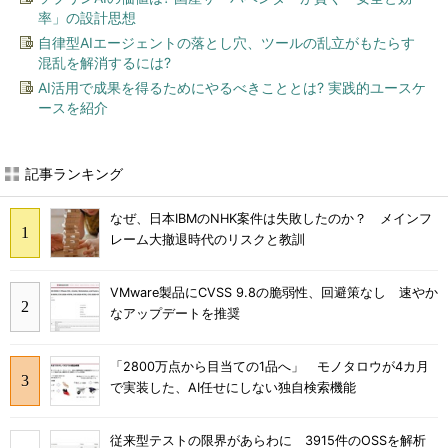
率」の設計思想
自律型AIエージェントの落とし穴、ツールの乱立がもたらす
混乱を解消するには?
AI活用で成果を得るためにやるべきこととは? 実践的ユースケ
ースを紹介
記事ランキング
なぜ、日本IBMのNHK案件は失敗したのか？ メインフ
レーム大撤退時代のリスクと教訓
VMware製品にCVSS 9.8の脆弱性、回避策なし 速やか
なアップデートを推奨
「2800万点から目当ての1品へ」 モノタロウが4カ月
で実装した、AI任せにしない独自検索機能
従来型テストの限界があらわに 3915件のOSSを解析