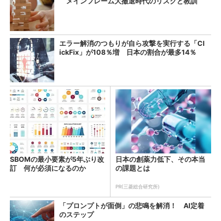
メインフレーム大撤退時代のリスクと教訓
エラー解消のつもりが自ら攻撃を実行する「Cl
ickFix」が108％増 日本の割合が最多14％
SBOMの最小要素が5年ぶり改
日本の創薬力低下、その本当
訂 何が必須になるのか
の課題とは
PR(三菱総合研究所)
「プロンプトが面倒」の悲鳴を解消！ AI定着
のステップ