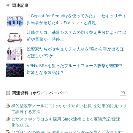
関連記事
「Copilot for Securityを使ってみた」 セキュリティ
担当者が感じた4つのメリットと課題
江崎グリコ、基幹システムの切り替え失敗によって出
荷や業務が一時停止
投資家たちがセキュリティ人材を“喉から手が出るほ
どほしい”ワケ
VPNやSSHを狙ったブルートフォース攻撃が増加中
対象となる製品は？
関連資料（ホワイトペーパー）
PR
標的型攻撃メールに“引っかかりやすい社員”を効果的に見つけ
て訓練する方法
ビザスクやソラコムも採用 Slack連携による稟議承認“爆速
化”の方法
ソブリンAIの価値は? 国産サーバベンダーが貫く「安全と効