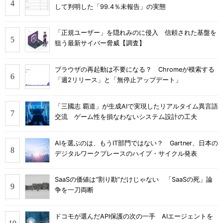
して判明した「99.4％未報告」の実態
「正規ユーザー」を隠れみのに侵入 信頼された基盤を
狙う最新サイバー脅威【調査】
ブラウザの再起動は不要になる？ Chromeが模索する
「週2リリース」と「無停止アップデート」
「三國志 覇道」が生成AIで実現したリアルタイム異言語
交流 ゲーム性を損なわないシステム設計の工夫
AIを選ぶのは、もうIT部門ではない？ Gartner、日本の
デジタルワークプレースのハイプ・サイクル発表
SaaSの価値は“割り勘”だけじゃない 「SaaSの死」論
争を一刀両断
ドコモが選んだAPI保護の次の一手 AIエージェントを