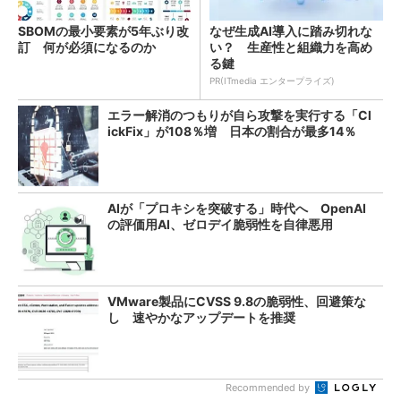
SBOMの最小要素が5年ぶり改
なぜ生成AI導入に踏み切れな
訂 何が必須になるのか
い？ 生産性と組織力を高め
る鍵
PR(ITmedia エンタープライズ)
エラー解消のつもりが自ら攻撃を実行する「Cl
ickFix」が108％増 日本の割合が最多14％
AIが「プロキシを突破する」時代へ OpenAI
の評価用AI、ゼロデイ脆弱性を自律悪用
VMware製品にCVSS 9.8の脆弱性、回避策な
し 速やかなアップデートを推奨
Recommended by