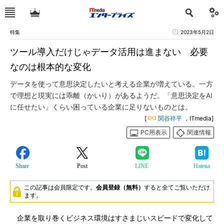
特集
2023年5月2日
ツール導入だけじゃデータ活用は進まない 必要
なのは根本的な変化
データを使って意思決定したいと考える企業が増えている。一方
で理想と現実には乖離（かいり）があるようだ。「意思決定をAI
に任せたい」くらい困っている企業に足りないものとは。
[
関谷祥平
，ITmedia]
PC用表示
関連情報
Share
Post
LINE
Hatena
この記事は会員限定です。
会員登録（無料）
すると全てご覧いただけ
ます。
企業を取り巻くビジネス環境はすさまじいスピードで変化して