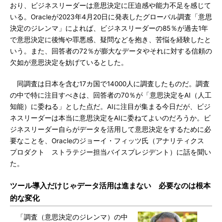
おり、ビジネスリーダーは意思決定に圧迫感や能力不足を感じて
いる。Oracleが2023年4月20日に発表したグローバル調査「意思
決定のジレンマ」によれば、ビジネスリーダーの85％が過去1年
で意思決定に後悔や罪悪感、疑問などを抱き、苦悩を経験したと
いう。また、回答者の72％が膨大なデータやそれに対する信頼の
欠如が意思決定を妨げているとした。
同調査は日本を含む17カ国で14000人に調査したものだ。調査
の中で特に注目すべきは、回答者の70％が「意思決定をAI（人工
知能）に委ねる」とした点だ。AIに注目が集まる今日だが、ビジ
ネスリーダーは本当に意思決定をAIに委ねてよいのだろうか。ビ
ジネスリーダー自らがデータを活用して意思決定をするために必
要なことを、Oracleのジョーイ・フィッツ氏（アナリティクス
プロダクト ストラテジー担当バイスプレジデント）に話を聞い
た。
ツール導入だけじゃデータ活用は進まない 必要なのは根本
的な変化
「調査（意思決定のジレンマ）の中