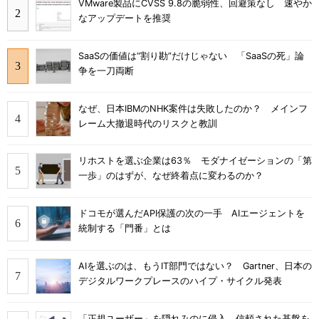
VMware製品にCVSS 9.8の脆弱性、回避策なし 速やか
なアップデートを推奨
SaaSの価値は“割り勘”だけじゃない 「SaaSの死」論
争を一刀両断
なぜ、日本IBMのNHK案件は失敗したのか？ メインフ
レーム大撤退時代のリスクと教訓
リホストを選ぶ企業は63％ モダナイゼーションの「第
一歩」のはずが、なぜ終着点に変わるのか？
ドコモが選んだAPI保護の次の一手 AIエージェントを
統制する「門番」とは
AIを選ぶのは、もうIT部門ではない？ Gartner、日本の
デジタルワークプレースのハイプ・サイクル発表
「正規ユーザー」を隠れみのに侵入 信頼された基盤を