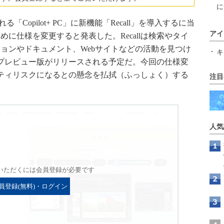
に
載される「Copilot+ PC」に新機能「Recall」を導入するに当
アイ
に仕様を変更すると発表した。Recallは検索やタイ
ョンやドキュメント、Webサイトなどの活動を見つけ
キ
旬にプレビュー版がリリースされる予定だ。今回の仕様変
ュリティリスクになるとの懸念を払拭（ふっしょく）する
注目
人気
いただくには会員登録が必要です
員登録(無料)・ログイン