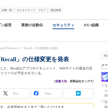
記事一覧
オルタナティブ・ブログ
用語辞典
ブン経営
業務の自動化
セキュリティ
DX×組織
osoftがWindows 11「Recall」の仕様変更を発表...
 11「Recall」の仕様変更を発表
メー
更を発表した。Recallはアプリやドキュメント、Webサイトの過去の活
にリリースが予定されている。
[
後藤大地
，
有限会社オングス
]
リ
ン
見る
Share
の
な
は
です。会員登録すると全てご覧いただけます。