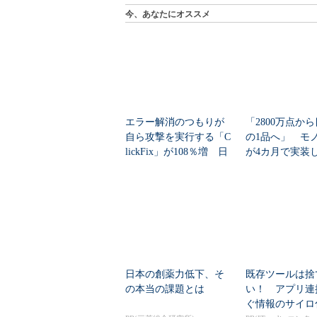
今、あなたにオススメ
エラー解消のつもりが
「2800万点か
自ら攻撃を実行する「C
の1品へ」 モ
lickFix」が108％増 日
が4カ月で実装し
本の割...
任せにしな...
日本の創薬力低下、そ
既存ツールは捨
の本当の課題とは
い！ アプリ連
ぐ情報のサイロ