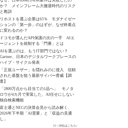
なぜ、日本IBMのNHK案件は失敗したの
か？ メインフレーム大撤退時代のリスク
と教訓
リホストを選ぶ企業は63％ モダナイゼー
ションの「第一歩」のはずが、なぜ終着点
に変わるのか？
ドコモが選んだAPI保護の次の一手 AIエ
ージェントを統制する「門番」とは
AIを選ぶのは、もうIT部門ではない？
Gartner、日本のデジタルワークプレースの
ハイプ・サイクル発表
「正規ユーザー」を隠れみのに侵入 信頼
された基盤を狙う最新サイバー脅威【調
査】
「2800万点から目当ての1品へ」 モノタ
ロウが4カ月で実装した、AI任せにしない
独自検索機能
富士通とNECの決算会見から読み解く、
2026年下半期「AI需要」と「収益の見通
し」
11～30位はこちら
»