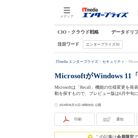
メディア
CIO・クラウド戦略
データドリ
注目ワード
エンタープライズAI
ITmedia エンタープライズ
セキュリティ
Micr
MicrosoftがWindows
Microsoftは「Recall」機能の仕様変
動を探すもので、プレビュー版は6月中旬
2024年06月11日 08時00分 公開
印刷
通知
この記事は
会員限定