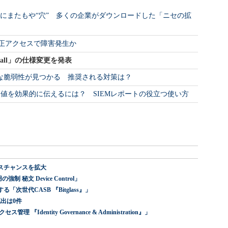
ティ設計にまたもや“穴” 多くの企業がダウンロードした「ニセの拡
不正アクセスで障害発生か
「Recall」の仕様変更を発表
深刻な脆弱性が見つかる 推奨される対策は？
値を効果的に伝えるには？ SIEMレポートの役立つ使い方
スチャンスを拡大
 秘文 Device Control」
世代CASB 『Bitglass』」
出は0件
dentity Governance & Administration』」