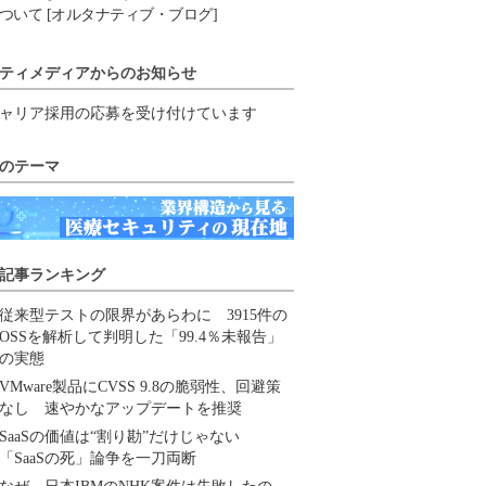
ついて [オルタナティブ・ブログ]
ティメディアからのお知らせ
ャリア採用の応募を受け付けています
のテーマ
記事ランキング
従来型テストの限界があらわに 3915件の
OSSを解析して判明した「99.4％未報告」
の実態
VMware製品にCVSS 9.8の脆弱性、回避策
なし 速やかなアップデートを推奨
SaaSの価値は“割り勘”だけじゃない
「SaaSの死」論争を一刀両断