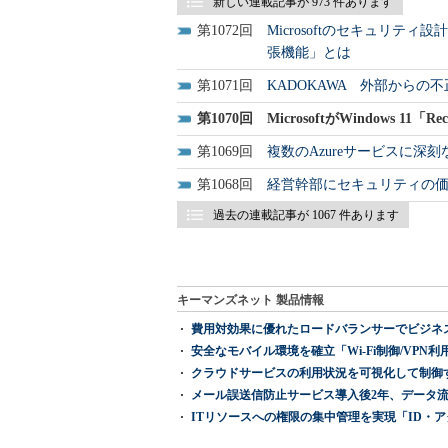
新しい連載記事が 973 件あります
1072
Microsoftのセキュリ
張機能」とは
1071
KADOKAWA 外部からの
1070
MicrosoftがWindows 11
1069
複数のAzureサービスに
1068
経営幹部にセキュリティの価
過去の連載記事が 1067 件あります
キーマンズネット 製品情報
費用対効果に優れたロードバランサーでビジネ
安全なモバイル環境を確立「Wi-Fi制御/VPN利用の強制
クラウドサービスの利用状況を可視化して制御する「次
メール誤送信防止サービス導入後2年、データ流
ITリソースへの権限の集中管理を実現「ID・アクセス管理 『I