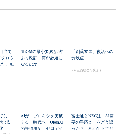
ら目当て
SBOMの最小要素が5年
「創薬立国」復活への
ノタロウ
ぶり改訂 何が必須に
分岐点
た、AI
なるのか
PR(三菱総合研究所)
てな
AIが「プロキシを突破
富士通とNECは「AI需
携で防
する」時代へ OpenAI
要の手応え」をどう語
化
の評価用AI、ゼロデイ
った？ 2026年下半期