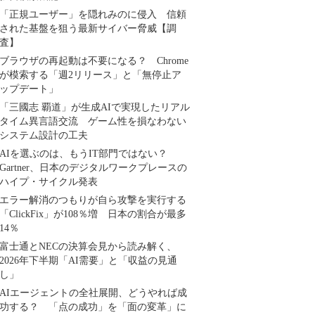
「正規ユーザー」を隠れみのに侵入 信頼
された基盤を狙う最新サイバー脅威【調
査】
ブラウザの再起動は不要になる？ Chrome
が模索する「週2リリース」と「無停止ア
ップデート」
「三國志 覇道」が生成AIで実現したリアル
タイム異言語交流 ゲーム性を損なわない
システム設計の工夫
AIを選ぶのは、もうIT部門ではない？
Gartner、日本のデジタルワークプレースの
ハイプ・サイクル発表
エラー解消のつもりが自ら攻撃を実行する
「ClickFix」が108％増 日本の割合が最多
14％
富士通とNECの決算会見から読み解く、
2026年下半期「AI需要」と「収益の見通
し」
AIエージェントの全社展開、どうやれば成
功する？ 「点の成功」を「面の変革」に