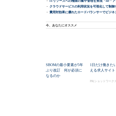
ITリソースへの権限の集中管理を実現「ID・アクセス管理 『I
クラウドサービスの利用状況を可視化して制御する「次
費用対効果に優れたロードバランサーでビジネ
今、あなたにオススメ
SBOMの最小要素が5年
1日だけ働きた
ぶり改訂 何が必須に
える求人サイト
なるのか
PR(ショットワークス