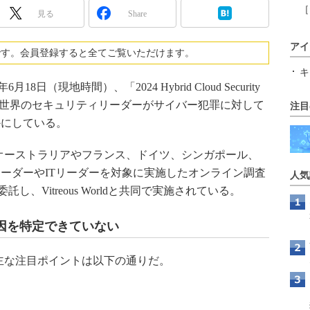
［
見る
Share
アイ
です。会員登録すると全てご覧いただけます。
キ
8日（現地時間）、「2024 Hybrid Cloud Security
果は世界のセキュリティリーダーがサイバー犯罪に対して
注目
かにしている。
ty Surveyはオーストラリアやフランス、ドイツ、シンガポール、
リーダーやITリーダーを対象に実施したオンライン調査
人気
託し、Vitreous Worldと共同で実施されている。
因を特定できていない
 Surveyの主な注目ポイントは以下の通りだ。