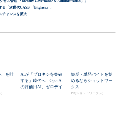
dentity Governance & Administration』」
世代CASB 『Bitglass』」
スチャンスを拡大
い、を叶
AIが「プロキシを突破
短期・単発バイトを始
する」時代へ OpenAI
めるならショットワー
の評価用AI、ゼロデイ
クス
脆弱性を自...
)
PR(ショットワークス)