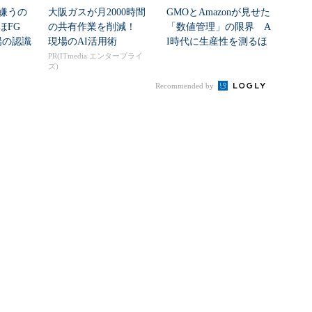
嫌うの
大阪ガスが月2000時間
GMOとAmazonが見せた
ほFG
の共有作業を削減！
「数値管理」の限界 A
場の認識
現場のAI活用術
I時代に生産性を測るほ
...
ど現場が...
PR(ITmedia エンタープライ
ズ)
Recommended by