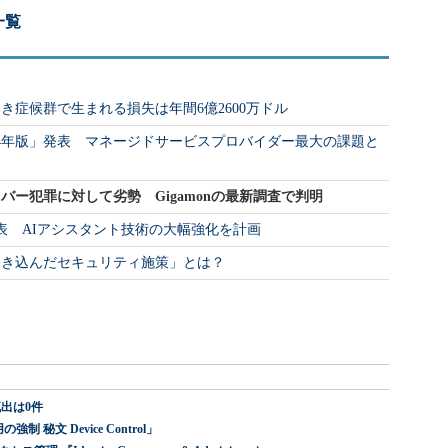
一覧
き症候群で生まれる損失は年間6億2600万ドル
024年版」発表 マネージドサービスプロバイダー最大の課題と
ー犯罪に対して劣勢 Gigamonの最新調査で判明
提携を発表 AIアシスタント技術の大幅強化を計画
巻き込んだセキュリティ施策」とは？
出は0件
 秘文 Device Control」