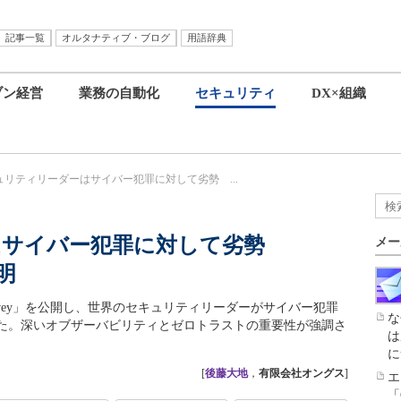
記事一覧
オルタナティブ・ブログ
用語辞典
ブン経営
業務の自動化
セキュリティ
DX×組織
ュリティリーダーはサイバー犯罪に対して劣勢 ...
はサイバー犯罪に対して劣勢
メー
明
ecurity Survey」を公開し、世界のセキュリティリーダーがサイバー犯罪
な
た。深いオブザーバビリティとゼロトラストの重要性が強調さ
は
に
[
後藤大地
，
有限会社オングス
]
エ
「