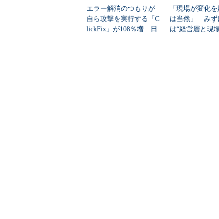
エラー解消のつもりが
「現場が変化を
自ら攻撃を実行する「C
は当然」 みず
lickFix」が108％増 日
は“経営層と現
本の割...
ギャップ”、どう克