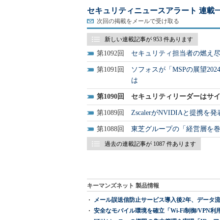
セキュリティニュースアラート 連載
次回の掲載をメールで受け取る
新しい連載記事が 953 件あります
1092
セキュリティ担当者の燃え尽
1091
ソフォスが「MSPの展望2
は
1090
セキュリティリーダーはサイバ
1089
ZscalerがNVIDIAと
1088
東芝グループの「経営層を
過去の連載記事が 1087 件あります
キーマンズネット 製品情報
メール誤送信防止サービス導入後2年、データ流
安全なモバイル環境を確立「Wi-Fi制御/VPN利用の強制