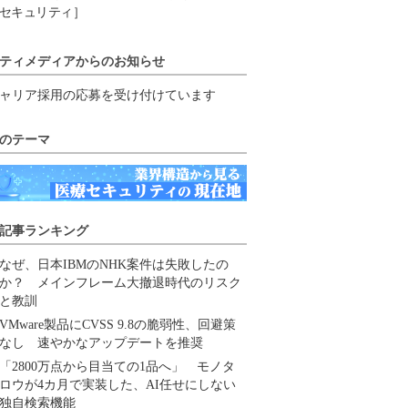
セキュリティ］
ティメディアからのお知らせ
ャリア採用の応募を受け付けています
のテーマ
記事ランキング
なぜ、日本IBMのNHK案件は失敗したの
か？ メインフレーム大撤退時代のリスク
と教訓
VMware製品にCVSS 9.8の脆弱性、回避策
なし 速やかなアップデートを推奨
「2800万点から目当ての1品へ」 モノタ
ロウが4カ月で実装した、AI任せにしない
独自検索機能