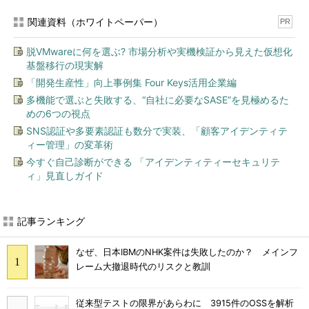
関連資料（ホワイトペーパー）
PR
脱VMwareに何を選ぶ? 市場分析や実機検証から見えた仮想化
基盤移行の現実解
「開発生産性」向上事例集 Four Keys活用企業編
多機能で選ぶと失敗する、“自社に必要なSASE”を見極めるた
めの6つの視点
SNS認証や多要素認証も数分で実装、「顧客アイデンティテ
ィー管理」の変革術
今すぐ自己診断ができる 「アイデンティティーセキュリテ
ィ」見直しガイド
記事ランキング
なぜ、日本IBMのNHK案件は失敗したのか？ メインフ
レーム大撤退時代のリスクと教訓
従来型テストの限界があらわに 3915件のOSSを解析