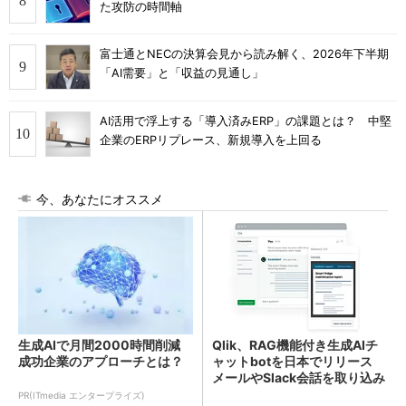
た攻防の時間軸
富士通とNECの決算会見から読み解く、2026年下半期
「AI需要」と「収益の見通し」
AI活用で浮上する「導入済みERP」の課題とは？ 中堅
企業のERPリプレース、新規導入を上回る
今、あなたにオススメ
生成AIで月間2000時間削減
Qlik、RAG機能付き生成AIチ
成功企業のアプローチとは？
ャットbotを日本でリリース
メールやSlack会話を取り込み
固有の回答を出力
PR(ITmedia エンタープライズ)