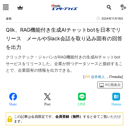
速報
2024年11月19日
Qlik、RAG機能付き生成AIチャットbotを日本でリ
リース メールやSlack会話を取り込み固有の回答
を出力
クリックテック・ジャパンがRAG機能付きの生成AIチャットbot
サービスをリリースした。企業が持つデータソースと接続するこ
とで、企業固有の情報を出力できる。
[
谷井将人
，ITmedia]
PC用表示
Share
Post
LINE
Hatena
この記事は会員限定です。
会員登録（無料）
すると全てご覧いただけ
ます。