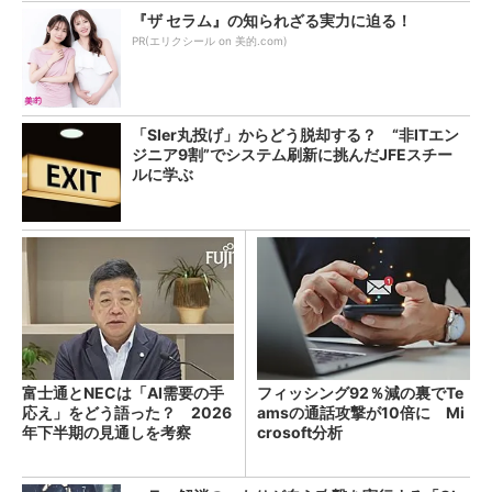
『ザ セラム』の知られざる実力に迫る！
PR(エリクシール on 美的.com)
「SIer丸投げ」からどう脱却する？ “非ITエン
ジニア9割”でシステム刷新に挑んだJFEスチー
ルに学ぶ
富士通とNECは「AI需要の手
フィッシング92％減の裏でTe
応え」をどう語った？ 2026
amsの通話攻撃が10倍に Mi
年下半期の見通しを考察
crosoft分析