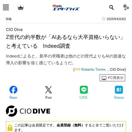
特集
2025年6月6日
CIO Dive
Z世代の約半数が「AIあるなら大卒資格いらない」
と考えている Indeed調査
Indeedによると、新卒の求職者は他のどの世代よりもAIの急速な
導入の影響を強く感じているようだ。
[
Roberto Torres
，CIO Dive]
PC用表示
Share
Post
LINE
Hatena
この記事は会員限定です。
会員登録（無料）
すると全てご覧いただけ
ます。