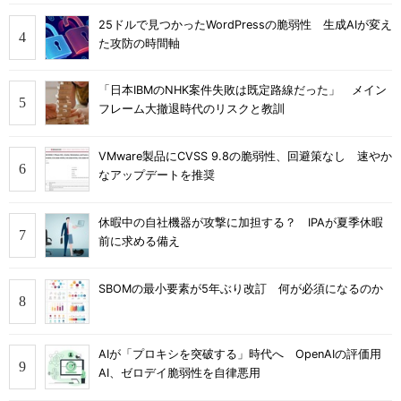
25ドルで見つかったWordPressの脆弱性 生成AIが変え
た攻防の時間軸
「日本IBMのNHK案件失敗は既定路線だった」 メイン
フレーム大撤退時代のリスクと教訓
VMware製品にCVSS 9.8の脆弱性、回避策なし 速やか
なアップデートを推奨
休暇中の自社機器が攻撃に加担する？ IPAが夏季休暇
前に求める備え
SBOMの最小要素が5年ぶり改訂 何が必須になるのか
AIが「プロキシを突破する」時代へ OpenAIの評価用
AI、ゼロデイ脆弱性を自律悪用