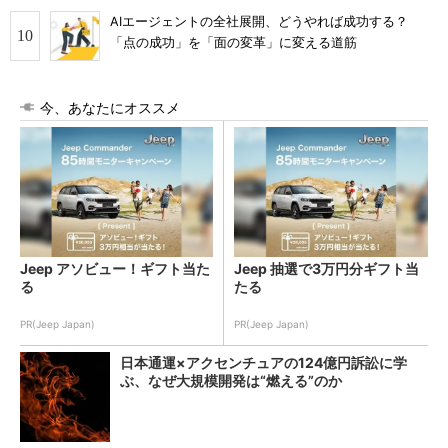
AIエージェントの全社展開、どうやれば成功する？
「点の成功」を「面の変革」に変える道筋
今、あなたにオススメ
Jeep アソビュー！ギフト当た
Jeep 抽選で3万円分ギフト当
る
たる
PR(Jeep Japan)
PR(Jeep Japan)
日本通運×アクセンチュアの124億円訴訟に学
ぶ、なぜ大規模開発は“燃える”のか