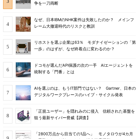
争を一刀両断
なぜ、日本IBMのNHK案件は失敗したのか？ メインフ
レーム大撤退時代のリスクと教訓
リホストを選ぶ企業は63％ モダナイゼーションの「第
一歩」のはずが、なぜ終着点に変わるのか？
ドコモが選んだAPI保護の次の一手 AIエージェントを
統制する「門番」とは
AIを選ぶのは、もうIT部門ではない？ Gartner、日本の
デジタルワークプレースのハイプ・サイクル発表
「正規ユーザー」を隠れみのに侵入 信頼された基盤を
狙う最新サイバー脅威【調査】
「2800万点から目当ての1品へ」 モノタロウが4カ月