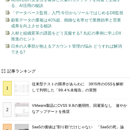
る、AI活用の秘訣
「データベース監視」入門:今日からツールではじめるDB監視
顧客データの重複は40%超、精緻な名寄せで業務効率と営業
成果を向上させる秘訣
人材と組織変革の課題をどう克服する? 丸紅の事例に学ぶDX
推進のヒント
日本の人事部が抱えるアカウント管理の悩み どうすれば解消
できる?
記事ランキング
従来型テストの限界があらわに 3915件のOSSを解析
して判明した「99.4％未報告」の実態
VMware製品にCVSS 9.8の脆弱性、回避策なし 速やか
なアップデートを推奨
SaaSの価値は“割り勘”だけじゃない 「SaaSの死」論