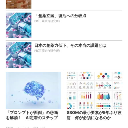
「創薬立国」復活への分岐点
PR(三菱総合研究所)
日本の創薬力低下、その本当の課題とは
PR(三菱総合研究所)
「プロンプトが面倒」の悲鳴
SBOMの最小要素が5年ぶり改
を解消！ AI定着のステップ
訂 何が必須になるのか