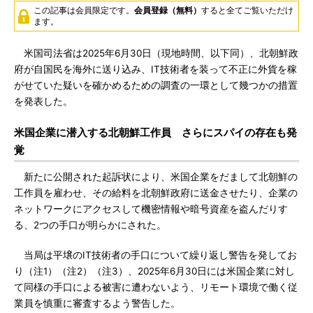
この記事は会員限定です。
会員登録（無料）
すると全てご覧いただけ
ます。
米国司法省は2025年6月30日（現地時間、以下同）、北朝鮮政
府が自国民を海外に送り込み、IT技術者を装って不正に外貨を稼
がせていた疑いを確かめるための調査の一環として幾つかの措置
を発表した。
米国企業に潜入する北朝鮮工作員 さらにスパイの存在も発
覚
新たに公開された起訴状により、米国企業をだまして北朝鮮の
工作員を雇わせ、その給料を北朝鮮政府に送金させたり、企業の
ネットワークにアクセスして機密情報や暗号資産を盗んだりす
る、2つの手口が明らかにされた。
当局は平壌のIT技術者の手口について繰り返し警告を発してお
り（注1）（注2）（注3）、2025年6月30日には米国企業に対し
て同様の手口による被害に遭わないよう、リモート環境で働く従
業員を慎重に審査するよう警告した。