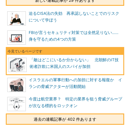
新しい連載記事が 29 件あります
迫るCISA法の失効 再承認しないことでのリスク
について学ぼう
FBIが言うセキュリティ対策では全然足りない……
身を守るための4つの方策
「敵はどこにいるか分からない」 北朝鮮のIT技
術者詐欺に米国人のスパイが加担
イスラエルの軍事行動への加担に対する報復か イ
ランの脅威アクターが活動開始
今度は航空業界？ 特定の業界を狙う脅威グループ
が次なる標的をロックオン
過去の連載記事が 402 件あります