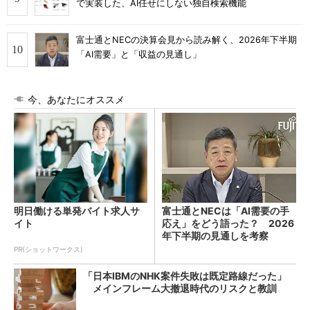
で実装した、AI任せにしない独自検索機能
富士通とNECの決算会見から読み解く、2026年下半期
「AI需要」と「収益の見通し」
今、あなたにオススメ
明日働ける単発バイト求人サ
富士通とNECは「AI需要の手
イト
応え」をどう語った？ 2026
年下半期の見通しを考察
PR(ショットワークス)
「日本IBMのNHK案件失敗は既定路線だった」
メインフレーム大撤退時代のリスクと教訓