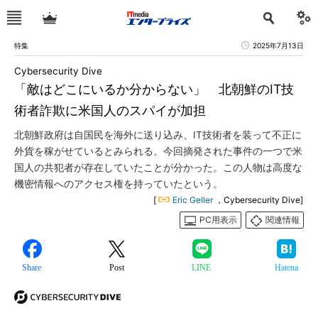
特集
2025年7月13日
Cybersecurity Dive
「敵はどこにいるか分からない」 北朝鮮のIT技
術者詐欺に米国人のスパイが加担
北朝鮮政府は自国民を海外に送り込み、IT技術者を装って不正に
外貨を稼がせているとみられる。今回摘発された事件の一つで米
国人の共犯者が存在していたことが分かった。この人物は高度な
機密情報へのアクセス権を持っていたという。
[
Eric Geller
，Cybersecurity Dive]
PC用表示
関連情報
Share
Post
LINE
Hatena