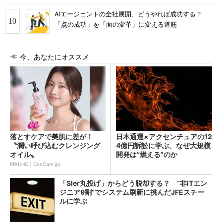
AIエージェントの全社展開、どうやれば成功する？
「点の成功」を「面の変革」に変える道筋
今、あなたにオススメ
落とすケアで美肌に差が！
日本通運×アクセンチュアの12
〝潤い呼び込むクレンジング
4億円訴訟に学ぶ、なぜ大規模
オイル〟
開発は“燃える”のか
PR(DHC｜CanCam.jp)
「SIer丸投げ」からどう脱却する？ “非ITエン
ジニア9割”でシステム刷新に挑んだJFEスチー
ルに学ぶ