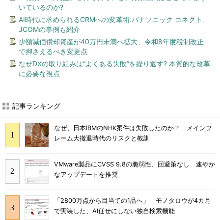
いているのか?
AI時代に求められるCRMへの変革術:パナソニック コネクト、
JCOMの事例も紹介
少額減価償却資産が40万円未満へ拡大、令和8年度税制改正
で押さえるべき変更点
なぜDXの取り組みは“よくある失敗”を繰り返す? 本質的な改革
に必要な視点
記事ランキング
なぜ、日本IBMのNHK案件は失敗したのか？ メインフ
レーム大撤退時代のリスクと教訓
VMware製品にCVSS 9.8の脆弱性、回避策なし 速やか
なアップデートを推奨
「2800万点から目当ての1品へ」 モノタロウが4カ月
で実装した、AI任せにしない独自検索機能