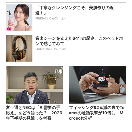
「丁寧なクレンジングこそ、美肌作りの近
道！」
PR(DHC｜CanCam.jp)
音楽シーンを支えた64年の歴史、このヘッドホ
ンで感じてみて
PR(Marshall Group AB)
富士通とNECは「AI需要の手
フィッシング92％減の裏でTe
応え」をどう語った？ 2026
amsの通話攻撃が10倍に Mi
年下半期の見通しを考察
crosoft分析