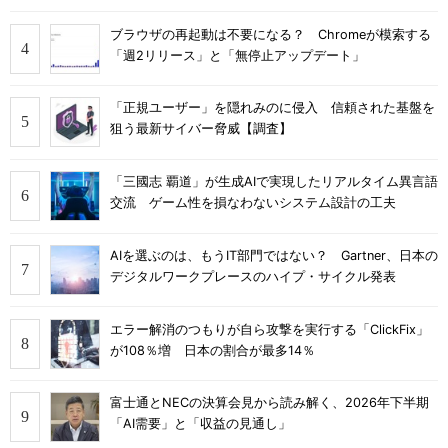
ブラウザの再起動は不要になる？ Chromeが模索する
「週2リリース」と「無停止アップデート」
「正規ユーザー」を隠れみのに侵入 信頼された基盤を
狙う最新サイバー脅威【調査】
「三國志 覇道」が生成AIで実現したリアルタイム異言語
交流 ゲーム性を損なわないシステム設計の工夫
AIを選ぶのは、もうIT部門ではない？ Gartner、日本の
デジタルワークプレースのハイプ・サイクル発表
エラー解消のつもりが自ら攻撃を実行する「ClickFix」
が108％増 日本の割合が最多14％
富士通とNECの決算会見から読み解く、2026年下半期
「AI需要」と「収益の見通し」