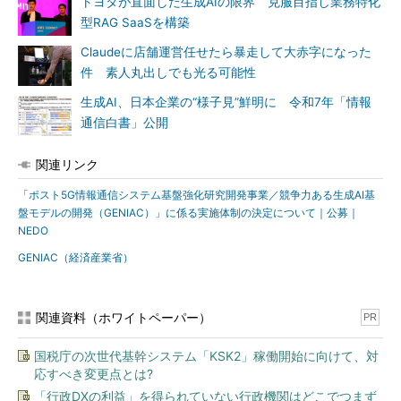
トヨタが直面した生成AIの限界 克服目指し業務特化
型RAG SaaSを構築
Claudeに店舗運営任せたら暴走して大赤字になった
件 素人丸出しでも光る可能性
生成AI、日本企業の“様子見”鮮明に 令和7年「情報
通信白書」公開
関連リンク
「ポスト5G情報通信システム基盤強化研究開発事業／競争力ある生成AI基
盤モデルの開発（GENIAC）」に係る実施体制の決定について｜公募｜
NEDO
GENIAC（経済産業省）
関連資料（ホワイトペーパー）
PR
国税庁の次世代基幹システム「KSK2」稼働開始に向けて、対
応すべき変更点とは?
「行政DXの利益」を得られていない行政機関はどこでつまず