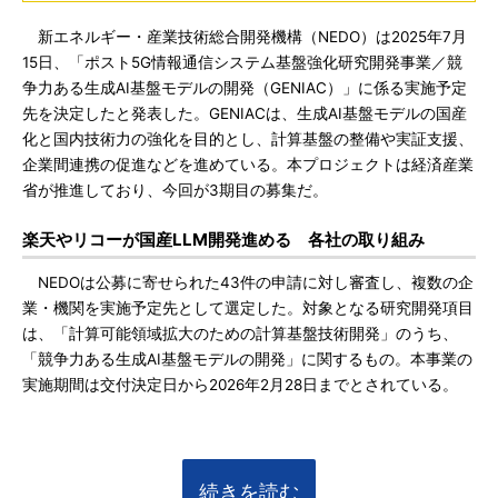
新エネルギー・産業技術総合開発機構（NEDO）は2025年7月
15日、「ポスト5G情報通信システム基盤強化研究開発事業／競
争力ある生成AI基盤モデルの開発（GENIAC）」に係る実施予定
先を決定したと発表した。GENIACは、生成AI基盤モデルの国産
化と国内技術力の強化を目的とし、計算基盤の整備や実証支援、
企業間連携の促進などを進めている。本プロジェクトは経済産業
省が推進しており、今回が3期目の募集だ。
楽天やリコーが国産LLM開発進める 各社の取り組み
NEDOは公募に寄せられた43件の申請に対し審査し、複数の企
業・機関を実施予定先として選定した。対象となる研究開発項目
は、「計算可能領域拡大のための計算基盤技術開発」のうち、
「競争力ある生成AI基盤モデルの開発」に関するもの。本事業の
実施期間は交付決定日から2026年2月28日までとされている。
続きを読む