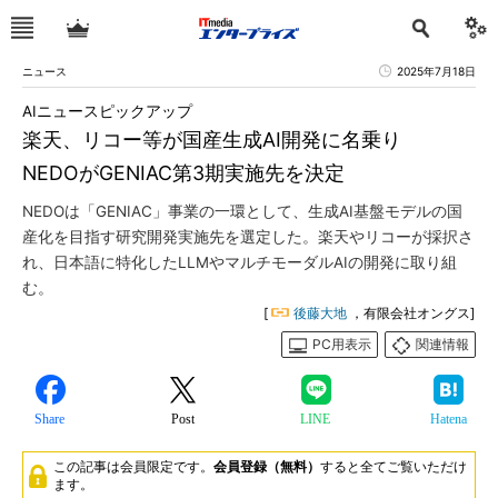
ニュース
2025年7月18日
AIニュースピックアップ
楽天、リコー等が国産生成AI開発に名乗り
NEDOがGENIAC第3期実施先を決定
NEDOは「GENIAC」事業の一環として、生成AI基盤モデルの国
産化を目指す研究開発実施先を選定した。楽天やリコーが採択さ
れ、日本語に特化したLLMやマルチモーダルAIの開発に取り組
む。
[
後藤大地
，有限会社オングス]
PC用表示
関連情報
Share
Post
LINE
Hatena
この記事は会員限定です。
会員登録（無料）
すると全てご覧いただけ
ます。