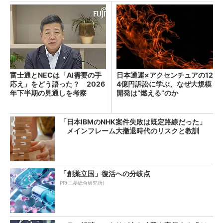
富士通とNECは「AI需要の手
日本通運×アクセンチュアの12
応え」をどう語った？ 2026
4億円訴訟に学ぶ、なぜ大規模
年下半期の見通しを考察
開発は“燃える”のか
「日本IBMのNHK案件失敗は既定路線だった」
メインフレーム大撤退時代のリスクと教訓
「創薬立国」復活への分岐点
PR(三菱総合研究所)