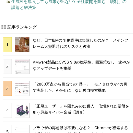
生成AIを導入しても成果が出ない? 全社展開を阻む「統制」の
課題と解決策
記事ランキング
なぜ、日本IBMのNHK案件は失敗したのか？ メインフ
レーム大撤退時代のリスクと教訓
VMware製品にCVSS 9.8の脆弱性、回避策なし 速やか
なアップデートを推奨
「2800万点から目当ての1品へ」 モノタロウが4カ月
で実装した、AI任せにしない独自検索機能
「正規ユーザー」を隠れみのに侵入 信頼された基盤を
狙う最新サイバー脅威【調査】
ブラウザの再起動は不要になる？ Chromeが模索する