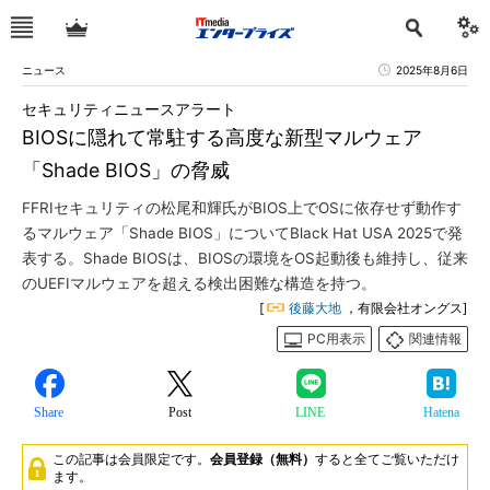
ニュース
2025年8月6日
セキュリティニュースアラート
BIOSに隠れて常駐する高度な新型マルウェア
「Shade BIOS」の脅威
FFRIセキュリティの松尾和輝氏がBIOS上でOSに依存せず動作す
るマルウェア「Shade BIOS」についてBlack Hat USA 2025で発
表する。Shade BIOSは、BIOSの環境をOS起動後も維持し、従来
のUEFIマルウェアを超える検出困難な構造を持つ。
[
後藤大地
，有限会社オングス]
PC用表示
関連情報
Share
Post
LINE
Hatena
この記事は会員限定です。
会員登録（無料）
すると全てご覧いただけ
ます。