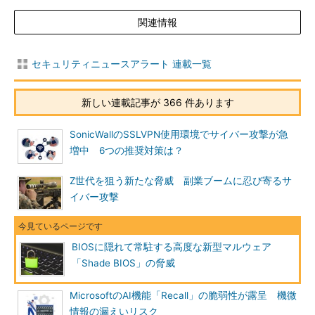
関連情報
セキュリティニュースアラート 連載一覧
新しい連載記事が 366 件あります
SonicWallのSSLVPN使用環境でサイバー攻撃が急
増中 6つの推奨対策は？
Z世代を狙う新たな脅威 副業ブームに忍び寄るサ
イバー攻撃
BIOSに隠れて常駐する高度な新型マルウェア
「Shade BIOS」の脅威
MicrosoftのAI機能「Recall」の脆弱性が露呈 機微
情報の漏えいリスク