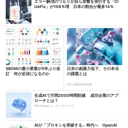
エラー解消のつもりが自ら攻撃を実行する「Cl
ickFix」が108％増 日本の割合が最多14％
SBOMの最小要素が5年ぶり改
日本の創薬力低下、その本当
訂 何が必須になるのか
の課題とは
PR(三菱総合研究所)
生成AIで月間2000時間削減 成功企業のアプ
ローチとは？
PR(ITmedia エンタープライズ)
AIが「プロキシを突破する」時代へ OpenAI