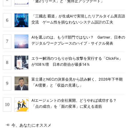
「週2リリース」と「無停止アップデート」
「三國志 覇道」が生成AIで実現したリアルタイム異言語
交流 ゲーム性を損なわないシステム設計の工夫
AIを選ぶのは、もうIT部門ではない？ Gartner、日本の
デジタルワークプレースのハイプ・サイクル発表
エラー解消のつもりが自ら攻撃を実行する「ClickFix」
が108％増 日本の割合が最多14％
富士通とNECの決算会見から読み解く、2026年下半期
「AI需要」と「収益の見通し」
AIエージェントの全社展開、どうやれば成功する？
「点の成功」を「面の変革」に変える道筋
今、あなたにオススメ