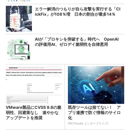
エラー解消のつもりが自ら攻撃を実行する「Cl
ickFix」が108％増 日本の割合が最多14％
AIが「プロキシを突破する」時代へ OpenAI
の評価用AI、ゼロデイ脆弱性を自律悪用
VMware製品にCVSS 9.8の脆
既存ツールは捨てない！ ア
弱性、回避策なし 速やかな
プリ連携で防ぐ情報のサイロ
アップデートを推奨
化
PR(ITmedia エンタープライズ)