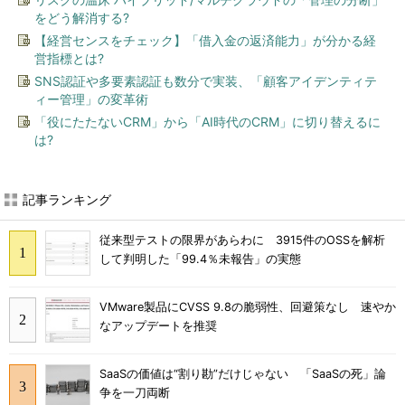
をどう解消する?
【経営センスをチェック】「借入金の返済能力」が分かる経
営指標とは?
SNS認証や多要素認証も数分で実装、「顧客アイデンティテ
ィー管理」の変革術
「役にたたないCRM」から「AI時代のCRM」に切り替えるに
は?
記事ランキング
従来型テストの限界があらわに 3915件のOSSを解析
して判明した「99.4％未報告」の実態
VMware製品にCVSS 9.8の脆弱性、回避策なし 速やか
なアップデートを推奨
SaaSの価値は“割り勘”だけじゃない 「SaaSの死」論
争を一刀両断