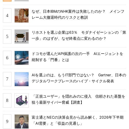
なぜ、日本IBMのNHK案件は失敗したのか？ メインフ
レーム大撤退時代のリスクと教訓
リホストを選ぶ企業は63％ モダナイゼーションの「第
一歩」のはずが、なぜ終着点に変わるのか？
ドコモが選んだAPI保護の次の一手 AIエージェントを
統制する「門番」とは
AIを選ぶのは、もうIT部門ではない？ Gartner、日本の
デジタルワークプレースのハイプ・サイクル発表
「正規ユーザー」を隠れみのに侵入 信頼された基盤を
狙う最新サイバー脅威【調査】
富士通とNECの決算会見から読み解く、2026年下半期
「AI需要」と「収益の見通し」