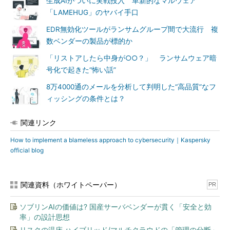
生成AIがついに実戦投入 革新的なマルウェア
「LAMEHUG」のヤバイ手口
EDR無効化ツールがランサムグループ間で大流行 複
数ベンダーの製品が標的か
「リストアしたら中身が○○？」 ランサムウェア暗
号化で起きた“怖い話”
8万4000通のメールを分析して判明した“高品質”なフ
ィッシングの条件とは？
関連リンク
How to implement a blameless approach to cybersecurity｜Kaspersky
official blog
関連資料（ホワイトペーパー）
PR
ソブリンAIの価値は? 国産サーバベンダーが貫く「安全と効
率」の設計思想
リスクの温床 ハイブリッド/マルチクラウドの「管理の分断」