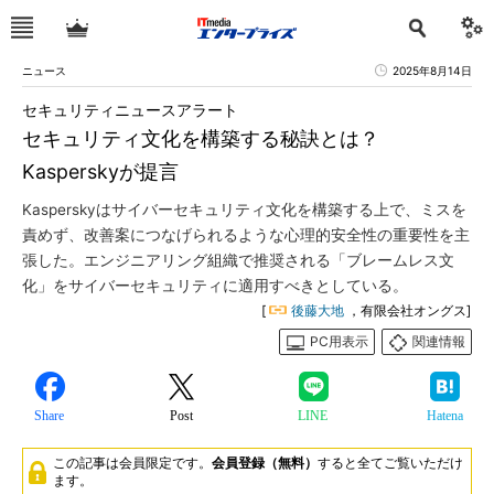
ニュース
2025年8月14日
セキュリティニュースアラート
セキュリティ文化を構築する秘訣とは？
Kasperskyが提言
Kasperskyはサイバーセキュリティ文化を構築する上で、ミスを
責めず、改善案につなげられるような心理的安全性の重要性を主
張した。エンジニアリング組織で推奨される「ブレームレス文
化」をサイバーセキュリティに適用すべきとしている。
[
後藤大地
，有限会社オングス]
PC用表示
関連情報
Share
Post
LINE
Hatena
この記事は会員限定です。
会員登録（無料）
すると全てご覧いただけ
ます。