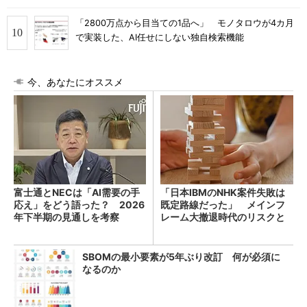
「2800万点から目当ての1品へ」 モノタロウが4カ月
で実装した、AI任せにしない独自検索機能
今、あなたにオススメ
富士通とNECは「AI需要の手
「日本IBMのNHK案件失敗は
応え」をどう語った？ 2026
既定路線だった」 メインフ
年下半期の見通しを考察
レーム大撤退時代のリスクと
教訓
SBOMの最小要素が5年ぶり改訂 何が必須に
なるのか