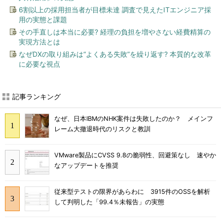
6割以上の採用担当者が目標未達 調査で見えたITエンジニア採
用の実態と課題
その手直しは本当に必要? 経理の負担を増やさない経費精算の
実現方法とは
なぜDXの取り組みは“よくある失敗”を繰り返す? 本質的な改革
に必要な視点
記事ランキング
なぜ、日本IBMのNHK案件は失敗したのか？ メインフ
レーム大撤退時代のリスクと教訓
VMware製品にCVSS 9.8の脆弱性、回避策なし 速やか
なアップデートを推奨
従来型テストの限界があらわに 3915件のOSSを解析
して判明した「99.4％未報告」の実態