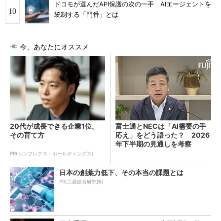
ドコモが選んだAPI保護の次の一手 AIエージェントを
統制する「門番」とは
今、あなたにオススメ
20代が成長できる企業1位。
富士通とNECは「AI需要の手
その育て方
応え」をどう語った？ 2026
年下半期の見通しを考察
PR(シンプレクス・ホールディングス)
日本の創薬力低下、その本当の課題とは
PR(三菱総合研究所)