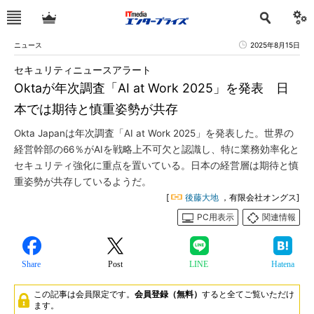
ニュース
2025年8月15日
セキュリティニュースアラート
Oktaが年次調査「AI at Work 2025」を発表 日
本では期待と慎重姿勢が共存
Okta Japanは年次調査「AI at Work 2025」を発表した。世界の
経営幹部の66％がAIを戦略上不可欠と認識し、特に業務効率化と
セキュリティ強化に重点を置いている。日本の経営層は期待と慎
重姿勢が共存しているようだ。
[
後藤大地
，有限会社オングス]
PC用表示
関連情報
Share
Post
LINE
Hatena
この記事は会員限定です。
会員登録（無料）
すると全てご覧いただけ
ます。