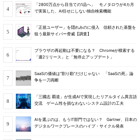
「2800万点から目当ての1品へ」 モノタロウが4カ月
で実装した、AI任せにしない独自検索機能
「正規ユーザー」を隠れみのに侵入 信頼された基盤を
狙う最新サイバー脅威【調査】
ブラウザの再起動は不要になる？ Chromeが模索する
「週2リリース」と「無停止アップデート」
SaaSの価値は“割り勘”だけじゃない 「SaaSの死」論
争を一刀両断
「三國志 覇道」が生成AIで実現したリアルタイム異言語
交流 ゲーム性を損なわないシステム設計の工夫
AIを選ぶのは、もうIT部門ではない？ Gartner、日本の
デジタルワークプレースのハイプ・サイクル発表