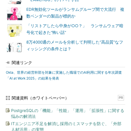
EDR無効化ツールがランサムグループ間で大流行 複
数ベンダーの製品が標的か
「リストアしたら中身が○○？」 ランサムウェア暗
号化で起きた“怖い話”
8万4000通のメールを分析して判明した“高品質”なフ
ィッシングの条件とは？
関連リンク
Okta、世界の経営幹部を対象に実施した職場でのAI利用に関する年次調査
「AI at Work 2025」の結果を発表
関連資料（ホワイトペーパー）
PR
PostgreSQLの「機能」「性能」「運用」「拡張性」に関する
悩みの解消法
ITエンジニア不足を解消し採用のミスマッチを防ぐ、「外部
人材活用」の実態