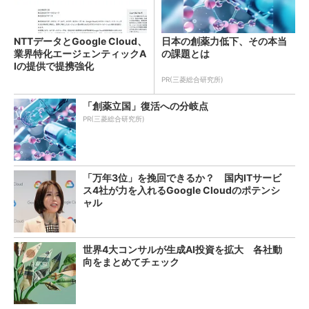
NTTデータとGoogle Cloud、
日本の創薬力低下、その本当
業界特化エージェンティックA
の課題とは
Iの提供で提携強化
PR(三菱総合研究所)
「創薬立国」復活への分岐点
PR(三菱総合研究所)
「万年3位」を挽回できるか？ 国内ITサービ
ス4社が力を入れるGoogle Cloudのポテンシ
ャル
世界4大コンサルが生成AI投資を拡大 各社動
向をまとめてチェック