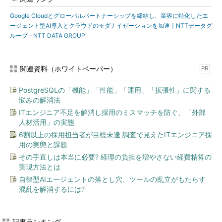
Google Cloudとグローバルパートナーシップを締結し、業界に特化したエ
ージェント型AI導入とクラウドのモダナイゼーションを加速｜NTTデータグ
ループ - NTT DATA GROUP
関連資料（ホワイトペーパー）
PR
PostgreSQLの「機能」「性能」「運用」「拡張性」に関する
悩みの解消法
ITエンジニア不足を解消し採用のミスマッチを防ぐ、「外部
人材活用」の実態
6割以上の採用担当者が目標未達 調査で見えたITエンジニア採
用の実態と課題
その手直しは本当に必要? 経理の負担を増やさない経費精算の
実現方法とは
自律型AIエージェントの落とし穴、ツールの乱立がもたらす
混乱を解消するには?
記事ランキング