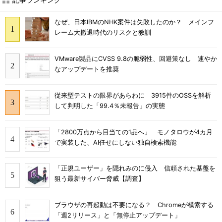
なぜ、日本IBMのNHK案件は失敗したのか？ メインフ
レーム大撤退時代のリスクと教訓
VMware製品にCVSS 9.8の脆弱性、回避策なし 速やか
なアップデートを推奨
従来型テストの限界があらわに 3915件のOSSを解析
して判明した「99.4％未報告」の実態
「2800万点から目当ての1品へ」 モノタロウが4カ月
で実装した、AI任せにしない独自検索機能
「正規ユーザー」を隠れみのに侵入 信頼された基盤を
狙う最新サイバー脅威【調査】
ブラウザの再起動は不要になる？ Chromeが模索する
「週2リリース」と「無停止アップデート」