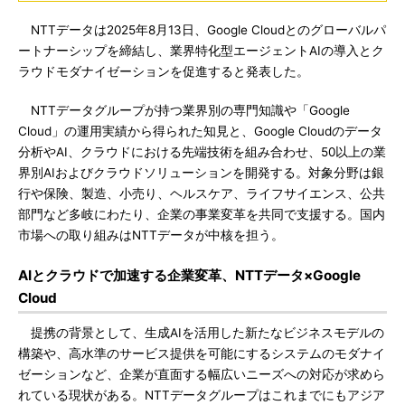
NTTデータは2025年8月13日、Google Cloudとのグローバルパ
ートナーシップを締結し、業界特化型エージェントAIの導入とク
ラウドモダナイゼーションを促進すると発表した。
NTTデータグループが持つ業界別の専門知識や「Google
Cloud」の運用実績から得られた知見と、Google Cloudのデータ
分析やAI、クラウドにおける先端技術を組み合わせ、50以上の業
界別AIおよびクラウドソリューションを開発する。対象分野は銀
行や保険、製造、小売り、ヘルスケア、ライフサイエンス、公共
部門など多岐にわたり、企業の事業変革を共同で支援する。国内
市場への取り組みはNTTデータが中核を担う。
AIとクラウドで加速する企業変革、NTTデータ×Google
Cloud
提携の背景として、生成AIを活用した新たなビジネスモデルの
構築や、高水準のサービス提供を可能にするシステムのモダナイ
ゼーションなど、企業が直面する幅広いニーズへの対応が求めら
れている現状がある。NTTデータグループはこれまでにもアジア