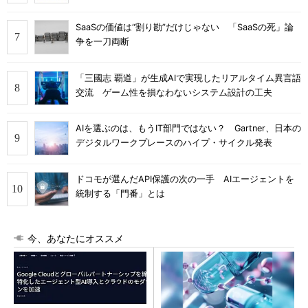
SaaSの価値は“割り勘”だけじゃない 「SaaSの死」論
争を一刀両断
「三國志 覇道」が生成AIで実現したリアルタイム異言語
交流 ゲーム性を損なわないシステム設計の工夫
AIを選ぶのは、もうIT部門ではない？ Gartner、日本の
デジタルワークプレースのハイプ・サイクル発表
ドコモが選んだAPI保護の次の一手 AIエージェントを
統制する「門番」とは
今、あなたにオススメ