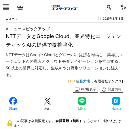
ニュース
2025年8月18日
AIニュースピックアップ
NTTデータとGoogle Cloud、業界特化エージェン
ティックAIの提供で提携強化
NTTデータはGoogle Cloudとグローバル提携を締結し、業界別エ
ージェントAIの導入とクラウドモダナイゼーションを推進する。
50以上の業界に対応し、生成AIや分野別ソリューションに注力す
る。
[
後藤大地
，有限会社オングス]
PC用表示
関連情報
Share
Post
LINE
Hatena
この記事は会員限定です。
会員登録（無料）
すると全てご覧いただけ
ます。