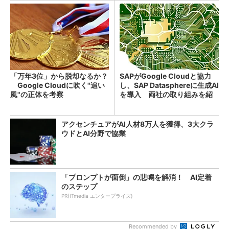
「万年3位」から脱却なるか？
SAPがGoogle Cloudと協力
Google Cloudに吹く"追い
し、SAP Datasphereに生成AI
風"の正体を考察
を導入 両社の取り組みを紹
介
アクセンチュアがAI人材8万人を獲得、3大クラ
ウドとAI分野で協業
「プロンプトが面倒」の悲鳴を解消！ AI定着
のステップ
PR(ITmedia エンタープライズ)
Recommended by