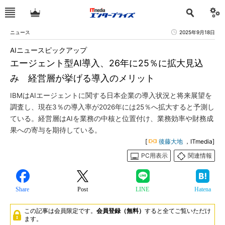
ニュース
2025年9月18日
AIニュースピックアップ
エージェント型AI導入、26年に25％に拡大見込
み 経営層が挙げる導入のメリット
IBMはAIエージェントに関する日本企業の導入状況と将来展望を
調査し、現在3％の導入率が2026年には25％へ拡大すると予測し
ている。経営層はAIを業務の中核と位置付け、業務効率や財務成
果への寄与を期待している。
[
後藤大地
，ITmedia]
PC用表示
関連情報
Share
Post
LINE
Hatena
この記事は会員限定です。
会員登録（無料）
すると全てご覧いただけ
ます。