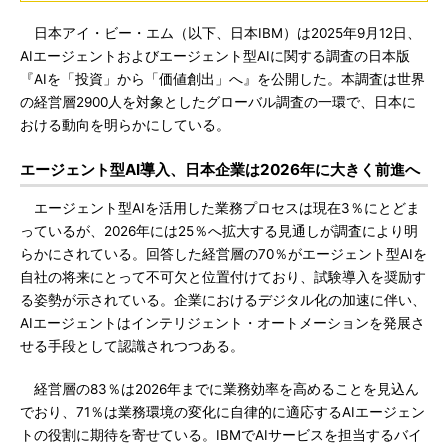
日本アイ・ビー・エム（以下、日本IBM）は2025年9月12日、
AIエージェントおよびエージェント型AIに関する調査の日本版
『AIを「投資」から「価値創出」へ』を公開した。本調査は世界
の経営層2900人を対象としたグローバル調査の一環で、日本に
おける動向を明らかにしている。
エージェント型AI導入、日本企業は2026年に大きく前進へ
エージェント型AIを活用した業務プロセスは現在3％にとどま
っているが、2026年には25％へ拡大する見通しが調査により明
らかにされている。回答した経営層の70％がエージェント型AIを
自社の将来にとって不可欠と位置付けており、試験導入を奨励す
る姿勢が示されている。企業におけるデジタル化の加速に伴い、
AIエージェントはインテリジェント・オートメーションを発展さ
せる手段として認識されつつある。
経営層の83％は2026年までに業務効率を高めることを見込ん
でおり、71％は業務環境の変化に自律的に適応するAIエージェン
トの役割に期待を寄せている。IBMでAIサービスを担当するバイ