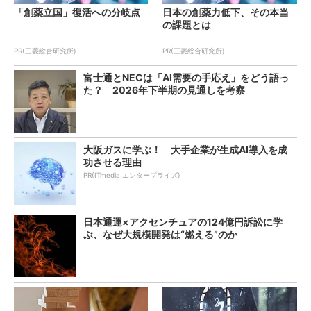
「創薬立国」復活への分岐点
日本の創薬力低下、その本当
の課題とは
PR(三菱総合研究所)
PR(三菱総合研究所)
富士通とNECは「AI需要の手応え」をどう語っ
た？ 2026年下半期の見通しを考察
大阪ガスに学ぶ！ 大手企業が生成AI導入を成
功させる理由
PR(ITmedia エンタープライズ)
日本通運×アクセンチュアの124億円訴訟に学
ぶ、なぜ大規模開発は“燃える”のか