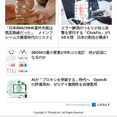
「日本IBMのNHK案件失敗は
エラー解消のつもりが自ら攻
既定路線だった」 メインフ
撃を実行する「ClickFix」が1
レーム大撤退時代のリスクと
08％増 日本の割合が最多1
教訓
4％
SBOMの最小要素が5年ぶり改訂 何が必須に
なるのか
AIが「プロキシを突破する」時代へ OpenAI
の評価用AI、ゼロデイ脆弱性を自律悪用
Recommended by
Copyright © ITmedia Inc. All Rights Reserved.