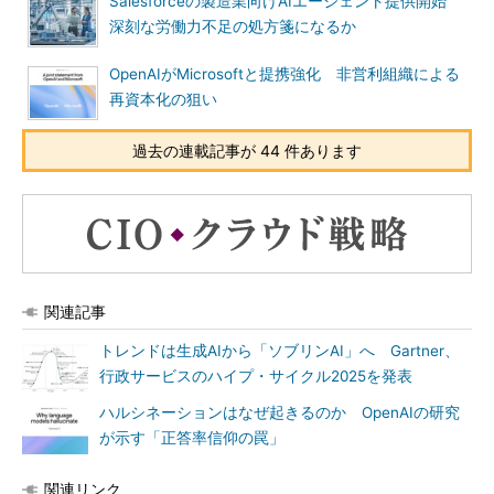
Salesforceの製造業向けAIエージェント提供開始
深刻な労働力不足の処方箋になるか
OpenAIがMicrosoftと提携強化 非営利組織による
再資本化の狙い
過去の連載記事が 44 件あります
関連記事
トレンドは生成AIから「ソブリンAI」へ Gartner、
行政サービスのハイプ・サイクル2025を発表
ハルシネーションはなぜ起きるのか OpenAIの研究
が示す「正答率信仰の罠」
関連リンク