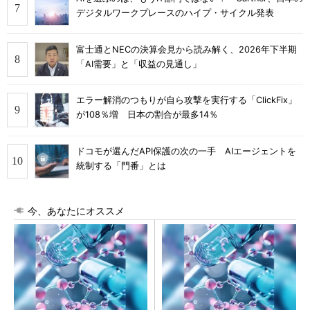
デジタルワークプレースのハイプ・サイクル発表
富士通とNECの決算会見から読み解く、2026年下半期
「AI需要」と「収益の見通し」
エラー解消のつもりが自ら攻撃を実行する「ClickFix」
が108％増 日本の割合が最多14％
ドコモが選んだAPI保護の次の一手 AIエージェントを
統制する「門番」とは
今、あなたにオススメ