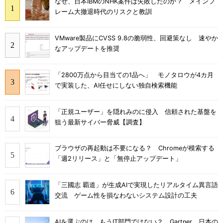
なぜ、日本IBMのNHK案件は失敗したのか？ メインフ
レーム大撤退時代のリスクと教訓
VMware製品にCVSS 9.8の脆弱性、回避策なし 速やか
なアップデートを推奨
「2800万点から目当ての1品へ」 モノタロウが4カ月
で実装した、AI任せにしない独自検索機能
「正規ユーザー」を隠れみのに侵入 信頼された基盤を
狙う最新サイバー脅威【調査】
ブラウザの再起動は不要になる？ Chromeが模索する
「週2リリース」と「無停止アップデート」
「三國志 覇道」が生成AIで実現したリアルタイム異言語
交流 ゲーム性を損なわないシステム設計の工夫
AIを選ぶのは、もうIT部門ではない？ Gartner、日本の