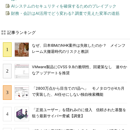
AIシステムのセキュリティを確保するためのプレイブック
財務・会計はAI活用でどう変わる? 調査で見えた変革の道筋
記事ランキング
なぜ、日本IBMのNHK案件は失敗したのか？ メインフ
レーム大撤退時代のリスクと教訓
VMware製品にCVSS 9.8の脆弱性、回避策なし 速やか
なアップデートを推奨
「2800万点から目当ての1品へ」 モノタロウが4カ月
で実装した、AI任せにしない独自検索機能
「正規ユーザー」を隠れみのに侵入 信頼された基盤を
狙う最新サイバー脅威【調査】