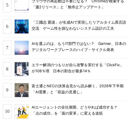
ブラウザの再起動は不要になる？ Chromeが模索する
「週2リリース」と「無停止アップデート」
「三國志 覇道」が生成AIで実現したリアルタイム異言語
交流 ゲーム性を損なわないシステム設計の工夫
AIを選ぶのは、もうIT部門ではない？ Gartner、日本の
デジタルワークプレースのハイプ・サイクル発表
エラー解消のつもりが自ら攻撃を実行する「ClickFix」
が108％増 日本の割合が最多14％
富士通とNECの決算会見から読み解く、2026年下半期
「AI需要」と「収益の見通し」
AIエージェントの全社展開、どうやれば成功する？
「点の成功」を「面の変革」に変える道筋