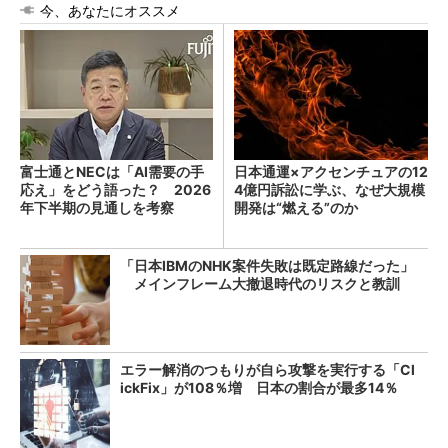
今、あなたにオススメ
富士通とNECは「AI需要の手
日本通運×アクセンチュアの12
応え」をどう語った？ 2026
4億円訴訟に学ぶ、なぜ大規模
年下半期の見通しを考察
開発は“燃える”のか
「日本IBMのNHK案件失敗は既定路線だった」
メインフレーム大撤退時代のリスクと教訓
エラー解消のつもりが自ら攻撃を実行する「Cl
ickFix」が108％増 日本の割合が最多14％