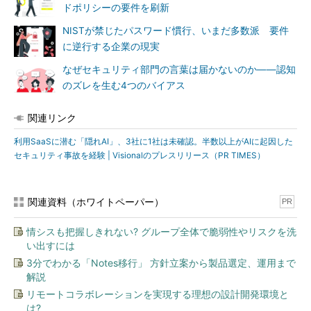
ドポリシーの要件を刷新
NISTが禁じたパスワード慣行、いまだ多数派 要件
に逆行する企業の現実
なぜセキュリティ部門の言葉は届かないのか――認知
のズレを生む4つのバイアス
関連リンク
利用SaaSに潜む「隠れAI」、3社に1社は未確認。半数以上がAIに起因した
セキュリティ事故を経験 | Visionalのプレスリリース（PR TIMES）
関連資料（ホワイトペーパー）
PR
情シスも把握しきれない? グループ全体で脆弱性やリスクを洗
い出すには
3分でわかる「Notes移行」 方針立案から製品選定、運用まで
解説
リモートコラボレーションを実現する理想の設計開発環境と
は?