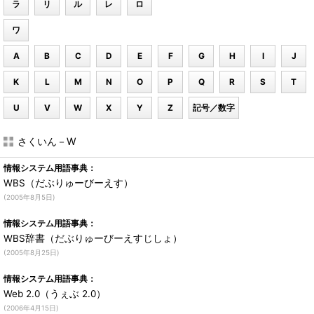
ラ
リ
ル
レ
ロ
ワ
A
B
C
D
E
F
G
H
I
J
K
L
M
N
O
P
Q
R
S
T
U
V
W
X
Y
Z
記号／数字
さくいん－W
情報システム用語事典：
WBS（だぶりゅーびーえす）
(2005年8月5日)
情報システム用語事典：
WBS辞書（だぶりゅーびーえすじしょ）
(2005年8月25日)
情報システム用語事典：
Web 2.0（うぇぶ 2.0）
(2006年4月15日)