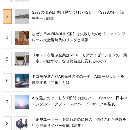
SaaSの価値は“割り勘”だけじゃない 「SaaSの死」論
争を一刀両断
なぜ、日本IBMのNHK案件は失敗したのか？ メインフ
レーム大撤退時代のリスクと教訓
リホストを選ぶ企業は63％ モダナイゼーションの「第
一歩」のはずが、なぜ終着点に変わるのか？
ドコモが選んだAPI保護の次の一手 AIエージェントを
統制する「門番」とは
AIを選ぶのは、もうIT部門ではない？ Gartner、日本の
デジタルワークプレースのハイプ・サイクル発表
「正規ユーザー」を隠れみのに侵入 信頼された基盤を
狙う最新サイバー脅威【調査】