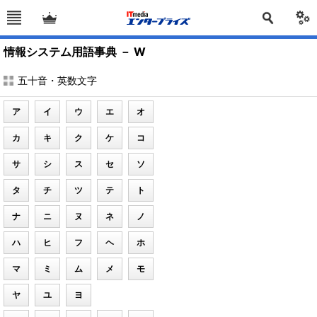
情報システム用語事典 － W
五十音・英数文字
ア
イ
ウ
エ
オ
カ
キ
ク
ケ
コ
サ
シ
ス
セ
ソ
タ
チ
ツ
テ
ト
ナ
ニ
ヌ
ネ
ノ
ハ
ヒ
フ
ヘ
ホ
マ
ミ
ム
メ
モ
ヤ
ユ
ヨ