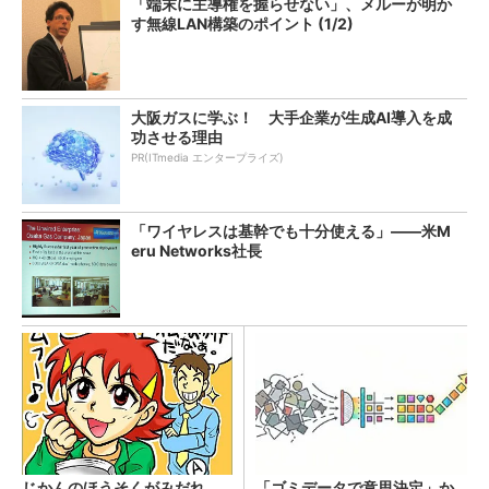
「端末に主導権を握らせない」、メルーが明か
す無線LAN構築のポイント (1/2)
大阪ガスに学ぶ！ 大手企業が生成AI導入を成
功させる理由
PR(ITmedia エンタープライズ)
「ワイヤレスは基幹でも十分使える」――米M
eru Networks社長
じかんのほうそくがみだれ
「ゴミデータで意思決定」か