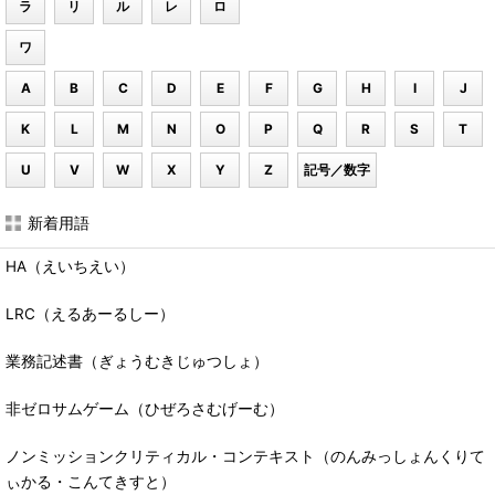
ラ
リ
ル
レ
ロ
ワ
A
B
C
D
E
F
G
H
I
J
K
L
M
N
O
P
Q
R
S
T
U
V
W
X
Y
Z
記号／数字
新着用語
HA（えいちえい）
LRC（えるあーるしー）
業務記述書（ぎょうむきじゅつしょ）
非ゼロサムゲーム（ひぜろさむげーむ）
ノンミッションクリティカル・コンテキスト（のんみっしょんくりて
ぃかる・こんてきすと）