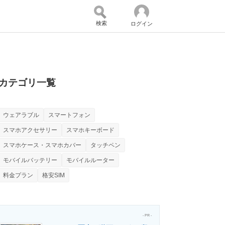
検索
ログイン
バイスの未来
好きが集まる 比べて選べる
カテゴリ一覧
ウェアラブル
スマートフォン
コミュニティ
マーケ×ITの今がよく分かる
スマホアクセサリー
スマホキーボード
スマホケース・スマホカバー
タッチペン
モバイルバッテリー
モバイルルーター
・活用を支援
料金プラン
格安SIM
- PR -
門メディア
建設×テクノロジーの最前線