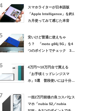
4
スマホライターが日本語版
「Apple Intelligence」を約1
カ月使ってみて感じた本音
5
安いけど普通に使えちゃ
う？ 「moto g66j 5G」を4
つのポイントでチェック 3万
円台で防水＆おサイフケータ
6
イ【2025年7月版】
4万円〜10万円台で買える
「お手頃ミッドレンジスマ
ホ」5選 普段使いには十分、
魅力的な選択肢【2025年12月
7
版】
一括2万円前後の良コスパなス
マホ「nubia S2／nubia
S2R」を3つのポイントでチェ