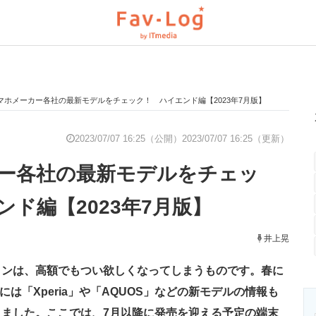
マホメーカー各社の最新モデルをチェック！ ハイエンド編【2023年7月版】
と未来を見通す
スマホと通信の最新トレンド
進化するPCとデ
2023/07/07 16:25（公開）
2023/07/07 16:25（更新）
ー各社の最新モデルをチェッ
のいまが分かる
企業ITのトレンドを詳説
経営リーダーの
ド編【2023年7月版】
T製品の総合サイト
IT製品の技術・比較・事例
製造業のIT導入
井上晃
ォンは、高額でもつい欲しくなってしまうものです。春に
には「Xperia」や「AQUOS」などの新モデルの情報も
ニクス専門サイト
電子設計の基本と応用
エネルギーの専
ました。ここでは、7月以降に発売を迎える予定の端末