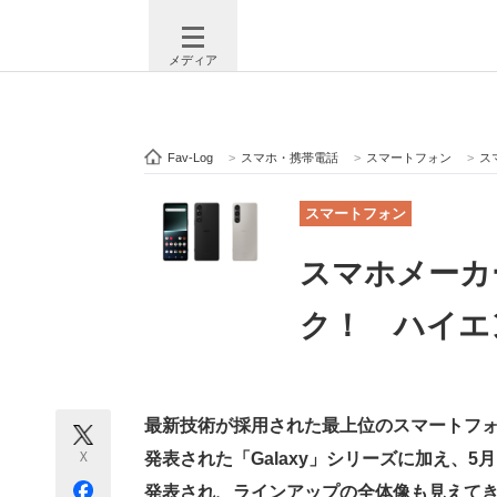
メディア
Fav-Log
>
スマホ・携帯電話
>
スマートフォン
>
ス
注目記事を集めた総合ページ
ITの今
スマートフォン
スマホメーカ
ビジネスと働き方のヒント
AI活用
ク！ ハイエン
ITエンジニア向け専門サイト
企業向けI
最新技術が採用された最上位のスマートフ
X
発表された「Galaxy」シリーズに加え、5月
モノづくり技術者専門サイト
エレクトロ
発表され、ラインアップの全体像も見えてき