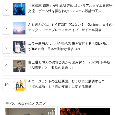
「三國志 覇道」が生成AIで実現したリアルタイム異言語
交流 ゲーム性を損なわないシステム設計の工夫
AIを選ぶのは、もうIT部門ではない？ Gartner、日本の
デジタルワークプレースのハイプ・サイクル発表
エラー解消のつもりが自ら攻撃を実行する「ClickFix」
が108％増 日本の割合が最多14％
富士通とNECの決算会見から読み解く、2026年下半期
「AI需要」と「収益の見通し」
AIエージェントの全社展開、どうやれば成功する？
「点の成功」を「面の変革」に変える道筋
今、あなたにオススメ