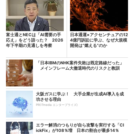
富士通とNECは「AI需要の手
日本通運×アクセンチュアの12
応え」をどう語った？ 2026
4億円訴訟に学ぶ、なぜ大規模
年下半期の見通しを考察
開発は“燃える”のか
「日本IBMのNHK案件失敗は既定路線だった」
メインフレーム大撤退時代のリスクと教訓
大阪ガスに学ぶ！ 大手企業が生成AI導入を成
功させる理由
PR(ITmedia エンタープライズ)
エラー解消のつもりが自ら攻撃を実行する「Cl
ickFix」が108％増 日本の割合が最多14％