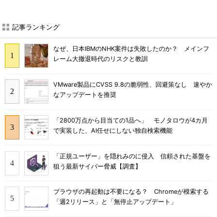
記事ランキング
なぜ、日本IBMのNHK案件は失敗したのか？ メインフ
レーム大撤退時代のリスクと教訓
VMware製品にCVSS 9.8の脆弱性、回避策なし 速やか
なアップデートを推奨
「2800万点から目当ての1品へ」 モノタロウが4カ月
で実装した、AI任せにしない独自検索機能
「正規ユーザー」を隠れみのに侵入 信頼された基盤を
狙う最新サイバー脅威【調査】
ブラウザの再起動は不要になる？ Chromeが模索する
「週2リリース」と「無停止アップデート」