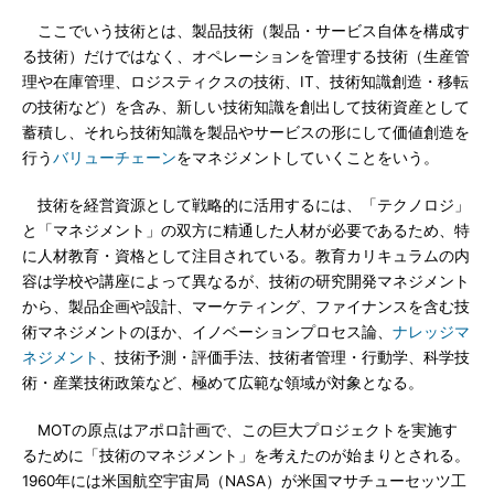
ここでいう技術とは、製品技術（製品・サービス自体を構成す
る技術）だけではなく、オペレーションを管理する技術（生産管
理や在庫管理、ロジスティクスの技術、IT、技術知識創造・移転
の技術など）を含み、新しい技術知識を創出して技術資産として
蓄積し、それら技術知識を製品やサービスの形にして価値創造を
行う
バリューチェーン
をマネジメントしていくことをいう。
技術を経営資源として戦略的に活用するには、「テクノロジ」
と「マネジメント」の双方に精通した人材が必要であるため、特
に人材教育・資格として注目されている。教育カリキュラムの内
容は学校や講座によって異なるが、技術の研究開発マネジメント
から、製品企画や設計、マーケティング、ファイナンスを含む技
術マネジメントのほか、イノベーションプロセス論、
ナレッジマ
ネジメント
、技術予測・評価手法、技術者管理・行動学、科学技
術・産業技術政策など、極めて広範な領域が対象となる。
MOTの原点はアポロ計画で、この巨大プロジェクトを実施す
るために「技術のマネジメント」を考えたのが始まりとされる。
1960年には米国航空宇宙局（NASA）が米国マサチューセッツ工