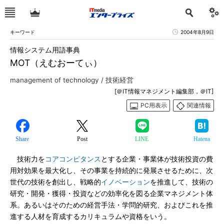
キーワード
2004年8月9日
情報システム用語事典
MOT（えむおーてぃ）
management of technology / 技術経営
[＠IT情報マネジメント編集部，＠IT]
PC用表示
関連情報
Share
Post
LINE
Hatena
技術力を
コアコンピタンス
とする企業・事業体が技術投資の費
用対効果を最大化し、その事業を持続的に発展させるために、次
世代の技術を創出し、戦略的
イノベーション
を推進して、技術の
研究・開発・獲得・投資などの効率化を図る企業マネジメント体
系。あるいはそのための経営手法・学問的研究、およびこれを推
進する人材を育成するカリキュラムや資格をいう。