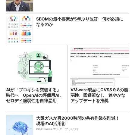
SBOMの最小要素が5年ぶり改訂 何が必須に
なるのか
AIが「プロキシを突破する」
VMware製品にCVSS 9.8の脆
時代へ OpenAIの評価用AI、
弱性、回避策なし 速やかな
ゼロデイ脆弱性を自律悪用
アップデートを推奨
大阪ガスが月2000時間の共有作業を削減！
現場のAI活用術
PR(ITmedia エンタープライズ)