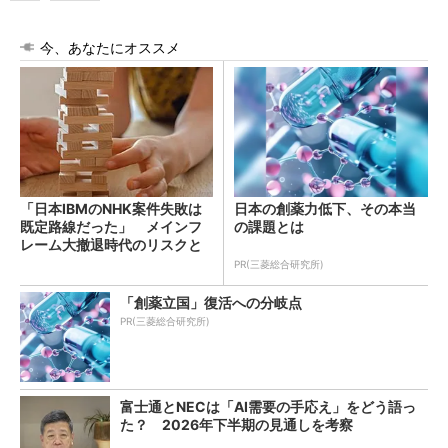
今、あなたにオススメ
「日本IBMのNHK案件失敗は
日本の創薬力低下、その本当
既定路線だった」 メインフ
の課題とは
レーム大撤退時代のリスクと
教訓
PR(三菱総合研究所)
「創薬立国」復活への分岐点
PR(三菱総合研究所)
富士通とNECは「AI需要の手応え」をどう語っ
た？ 2026年下半期の見通しを考察