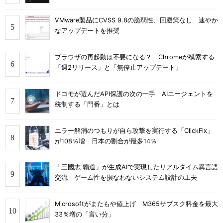
VMware製品にCVSS 9.8の脆弱性、回避策なし 速やか
なアップデートを推奨
ブラウザの再起動は不要になる？ Chromeが模索する
「週2リリース」と「無停止アップデート」
ドコモが選んだAPI保護の次の一手 AIエージェントを
統制する「門番」とは
エラー解消のつもりが自ら攻撃を実行する「ClickFix」
が108％増 日本の割合が最多14％
「三國志 覇道」が生成AIで実現したリアルタイム異言語
交流 ゲーム性を損なわないシステム設計の工夫
Microsoftがまたもや値上げ M365サブスク料金を最大
33％増の「言い分」