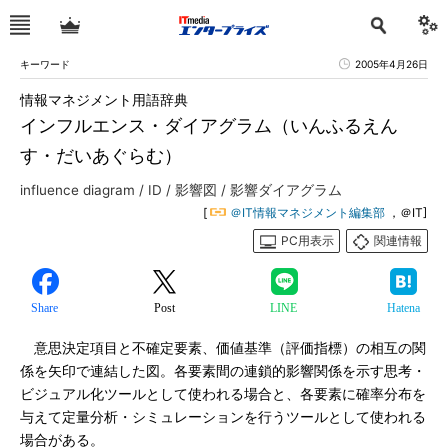
キーワード
2005年4月26日
情報マネジメント用語辞典
インフルエンス・ダイアグラム（いんふるえん
す・だいあぐらむ）
influence diagram / ID / 影響図 / 影響ダイアグラム
[
＠IT情報マネジメント編集部
，＠IT]
PC用表示
関連情報
Share
Post
LINE
Hatena
意思決定項目と不確定要素、価値基準（評価指標）の相互の関
係を矢印で連結した図。各要素間の連鎖的影響関係を示す思考・
ビジュアル化ツールとして使われる場合と、各要素に確率分布を
与えて定量分析・シミュレーションを行うツールとして使われる
場合がある。