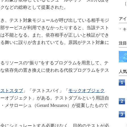
［
ックなどの総称として提案された。
アイ
とき、テスト対象モジュールが呼び出している相手モジ
外部サービスが利用できなかったりすると、当該テスト
キ
トは不能となる。また、依存相手が正しいと検証ができ
振る舞いに誤りが含まれていても、原因がテスト対象に
注目
るリソースの“振り”をするプログラムを用意して、テ
うな依存先の置き換えに使われる代役プログラムをテス
人気
テストスタブ
」「テストスパイ」「
モックオブジェク
ミーオブジェクト」がある。テストダブルという用語自
ローシュ（Gerard Meszaros）が提案したもので
全にシミュレートする必要はなく、目的のテストが必