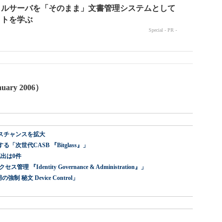
anuary 2006）
スチャンスを拡大
世代CASB 『Bitglass』」
出は0件
dentity Governance & Administration』」
 秘文 Device Control」