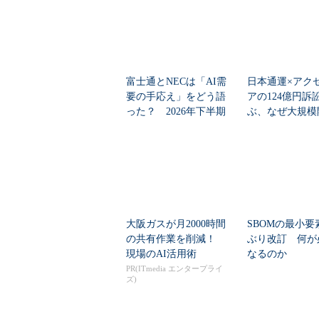
富士通とNECは「AI需
日本通運×アク
要の手応え」をどう語
アの124億円訴
った？ 2026年下半期
ぶ、なぜ大規模
の見通しを考...
は“燃える”のか
大阪ガスが月2000時間
SBOMの最小要
の共有作業を削減！
ぶり改訂 何が
現場のAI活用術
なるのか
PR(ITmedia エンタープライ
ズ)