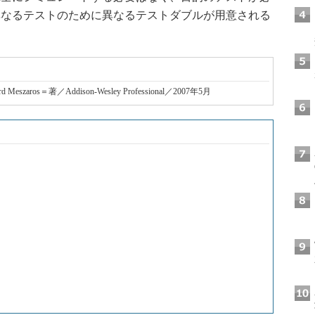
異なるテストのために異なるテストダブルが用意される
Gerard Meszaros＝著／Addison-Wesley Professional／2007年5月