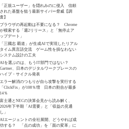
「正規ユーザー」を隠れみのに侵入 信頼
された基盤を狙う最新サイバー脅威【調
査】
ブラウザの再起動は不要になる？ Chrome
が模索する「週2リリース」と「無停止ア
ップデート」
「三國志 覇道」が生成AIで実現したリアル
タイム異言語交流 ゲーム性を損なわない
システム設計の工夫
AIを選ぶのは、もうIT部門ではない？
Gartner、日本のデジタルワークプレースの
ハイプ・サイクル発表
エラー解消のつもりが自ら攻撃を実行する
「ClickFix」が108％増 日本の割合が最多
14％
富士通とNECの決算会見から読み解く、
2026年下半期「AI需要」と「収益の見通
し」
AIエージェントの全社展開、どうやれば成
功する？ 「点の成功」を「面の変革」に