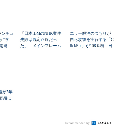
センチュ
「日本IBMのNHK案件
エラー解消のつもりが
訟に学
失敗は既定路線だっ
自ら攻撃を実行する「C
開発
た」 メインフレーム
lickFix」が108％増 日
大撤退時代のリスク...
本の割...
素が5年
必須に
Recommended by