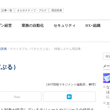
記事一覧
オルタナティブ・ブログ
用語辞典
ブン経営
業務の自動化
セキュリティ
DX×組織
語辞典
テストダブル（てすとだぶる）：情報システム用語事...
だぶる）
メー
[＠IT情報マネジメント編集部，
＠IT
]
な
は
に
Share
エ
「
スト対象が依存しているモジュールやリソースの代役を