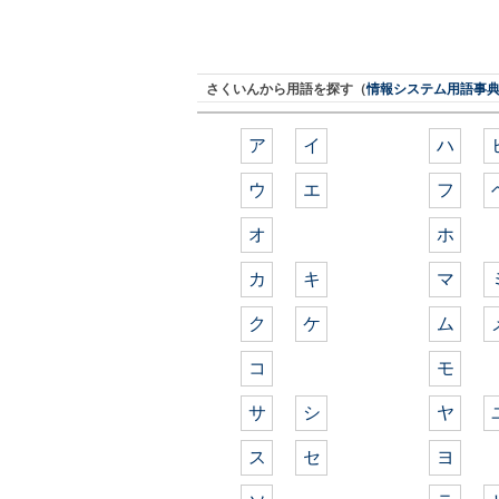
さくいんから用語を探す（
情報システム用語事
ア
イ
ハ
ウ
エ
フ
オ
ホ
カ
キ
マ
ク
ケ
ム
コ
モ
サ
シ
ヤ
ス
セ
ヨ