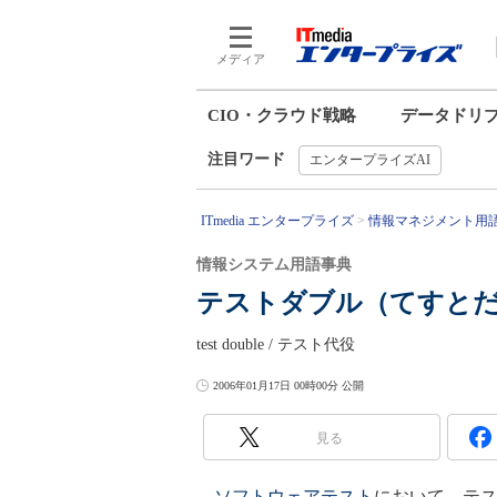
メディア
CIO・クラウド戦略
データドリ
注目ワード
エンタープライズAI
ITmedia エンタープライズ
情報マネジメント用
情報システム用語事典
テストダブル（てすと
test double / テスト代役
2006年01月17日 00時00分 公開
見る
ソフトウェアテスト
において、テ