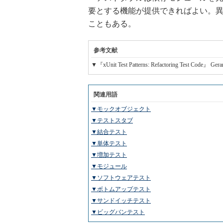
要とする機能が提供できればよい。
こともある。
参考文献
▼『xUnit Test Patterns: Refactoring Test Code』 
関連用語
▼モックオブジェクト
▼テストスタブ
▼結合テスト
▼単体テスト
▼増加テスト
▼モジュール
▼ソフトウェアテスト
▼ボトムアップテスト
▼サンドイッチテスト
▼ビッグバンテスト